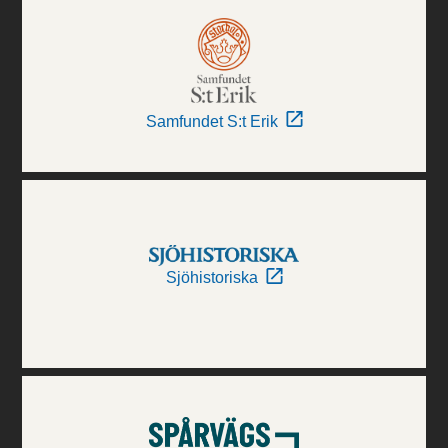
Samfundet S:t Erik
Sjöhistoriska