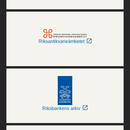
Riksantikvarieämbetet
Riksbankens arkiv