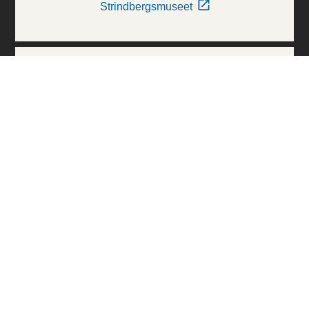
Strindbergsmuseet
Thielska Galleriet
Världskulturmuseerna