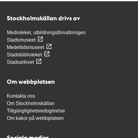
Kontakt
Stockholmskällan
Stockholmskällan drivs av
Medioteket, utbildningsförvaltningen
Stadsmuseet
Medeltidsmuseet
Stadsbiblioteket
Stadsarkivet
Om webbplatsen
Kontakta oss
Om Stockholmskällan
Tillgänglighetsredogörelse
Om kakor på webbplatsen
Sociala medier