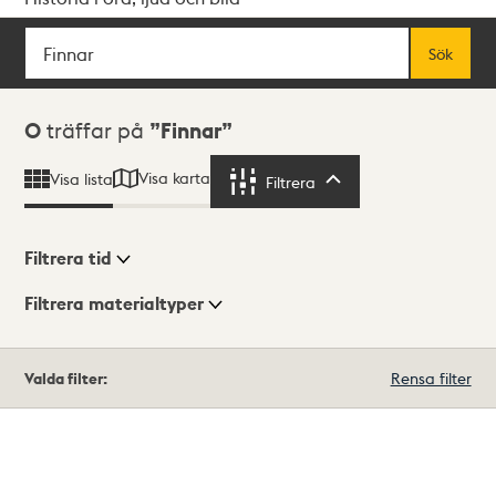
Sök
Fritextsök
Sök
Sökresultat
0
träffar på
Finnar
Visa karta
Visa lista
Filtrera
Filtrera
Filtrera tid
Filtrera materialtyper
Visningsläge
Totalt
Valda filter:
Rensa filter
0
träffar
Lista
Karta