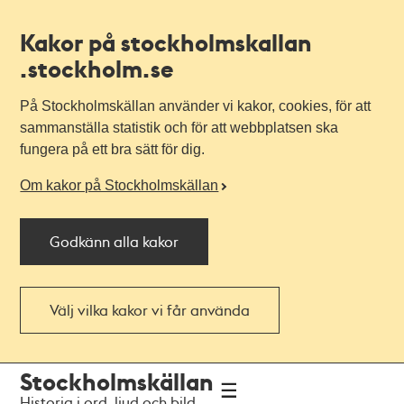
Kakor på stockholmskallan
.stockholm.se
På Stockholmskällan använder vi kakor, cookies, för att
sammanställa statistik och för att webbplatsen ska
fungera på ett bra sätt för dig.
Om kakor på Stockholmskällan
Godkänn alla kakor
Välj vilka kakor vi får använda
Till
Till
Stockholmskällan
navigationen
huvudinnehållet
Historia i ord, ljud och bild