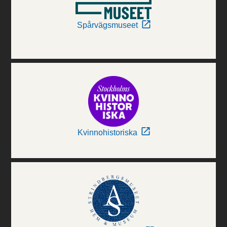
Spårvägsmuseet
Kvinnohistoriska