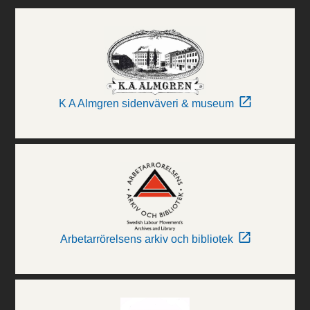
K A Almgren sidenväveri & museum
Arbetarrörelsens arkiv och bibliotek