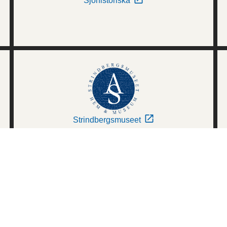
Sjöhistoriska
Strindbergsmuseet