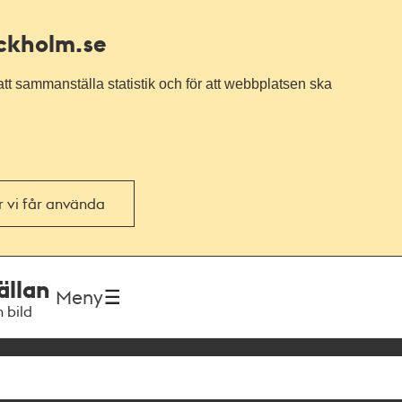
ockholm.se
tt sammanställa statistik och för att webbplatsen ska
or vi får använda
ällan
Meny
h bild