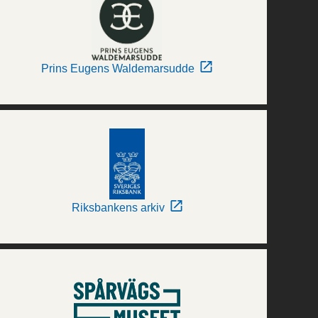
Prins Eugens Waldemarsudde
Riksbankens arkiv