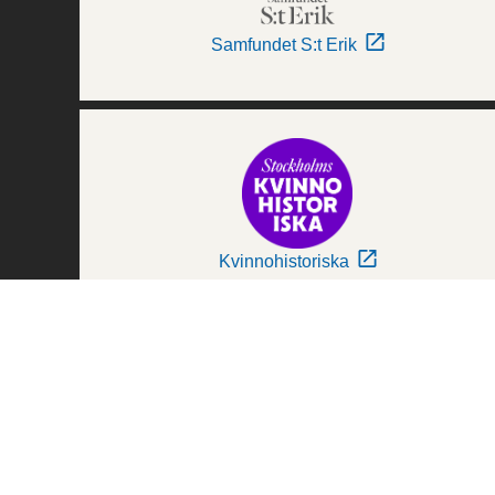
Samfundet S:t Erik
Kvinnohistoriska
Världskulturmuseerna