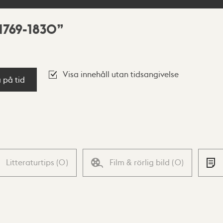
1769-1830
Visa innehåll utan tidsangivelse
a på tid
Litteraturtips
(
0
)
Film & rörlig bild
(
0
)