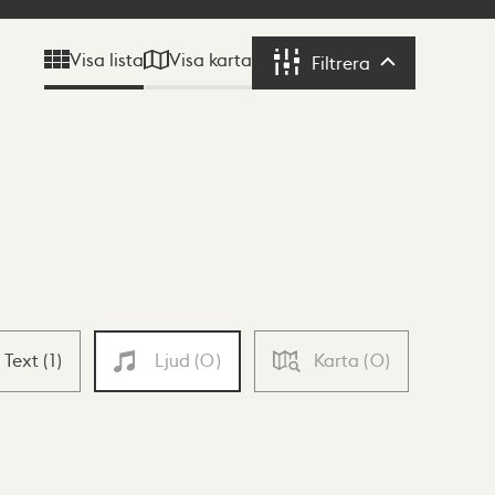
Visa karta
Visa lista
Filtrera
Filtrera
Text
(
1
)
Ljud
(
0
)
Karta
(
0
)