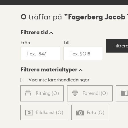
0
Fagerberg Jacob 
träffar på
Sökresultat
Filtrera tid
Från
Till
Visningsläge
Filtrer
Filtrera materialtyper
Lista
Karta
Visa inte lärarhandledningar
Ritning
(
0
)
Föremål
(
0
)
Bildkonst
(
0
)
Foto
(
0
)