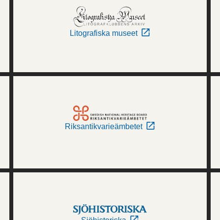
Litografiska museet
Riksantikvarieämbetet