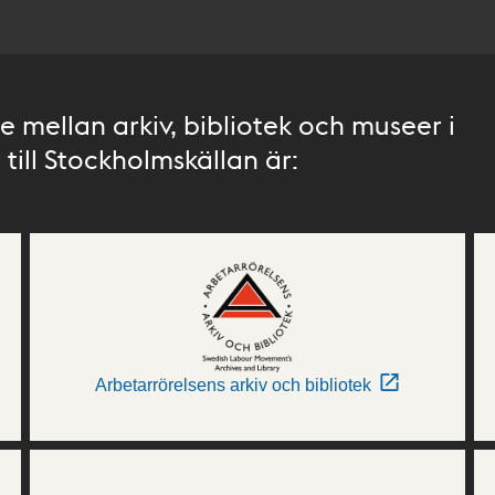
 mellan arkiv, bibliotek och museer i
till Stockholmskällan är:
Arbetarrörelsens arkiv och bibliotek