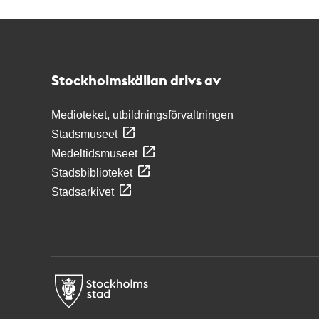
Kontakt
Stockholmskällan
Stockholmskällan drivs av
Medioteket, utbildningsförvaltningen
Stadsmuseet
Medeltidsmuseet
Stadsbiblioteket
Stadsarkivet