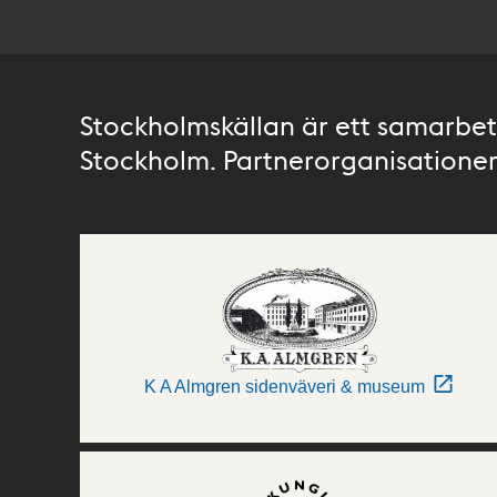
Stockholmskällan är ett samarbete
Stockholm. Partnerorganisationer 
K A Almgren sidenväveri & museum