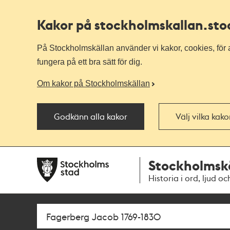
Kakor på stockholmskallan
.st
På Stockholmskällan använder vi kakor, cookies, för a
fungera på ett bra sätt för dig.
Om kakor på Stockholmskällan
Godkänn alla kakor
Välj vilka kak
Till
Till
Stockholmsk
navigationen
huvudinnehållet
Historia i ord, ljud oc
Sök
Fritextsök