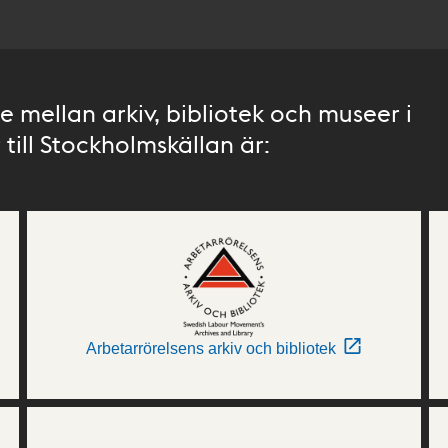
 mellan arkiv, bibliotek och museer i
till Stockholmskällan är:
Arbetarrörelsens arkiv och bibliotek