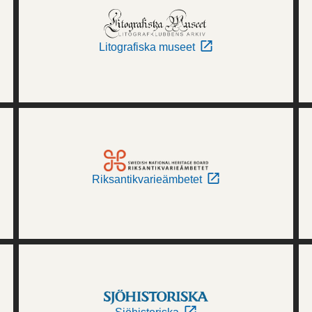
Litografiska museet
Riksantikvarieämbetet