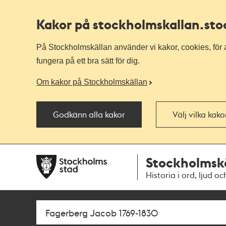
Kakor på stockholmskallan
.st
På Stockholmskällan använder vi kakor, cookies, för a
fungera på ett bra sätt för dig.
Om kakor på Stockholmskällan
Godkänn alla kakor
Välj vilka kak
Till
Till
Stockholmsk
navigationen
huvudinnehållet
Historia i ord, ljud oc
Sök
Fritextsök