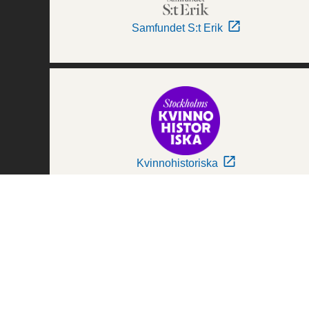
Samfundet S:t Erik
Kvinnohistoriska
Världskulturmuseerna