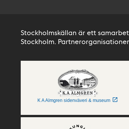
Stockholmskällan är ett samarbete
Stockholm. Partnerorganisationer 
K A Almgren sidenväveri & museum