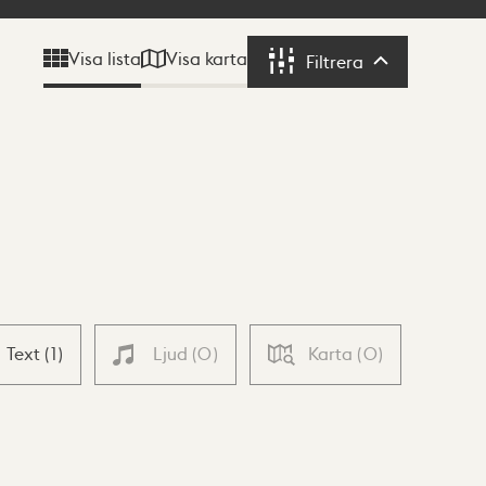
Visa karta
Visa lista
Filtrera
Filtrera
Text
(
1
)
Ljud
(
0
)
Karta
(
0
)