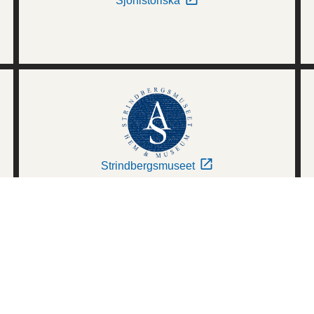
Sjöhistoriska
Strindbergsmuseet