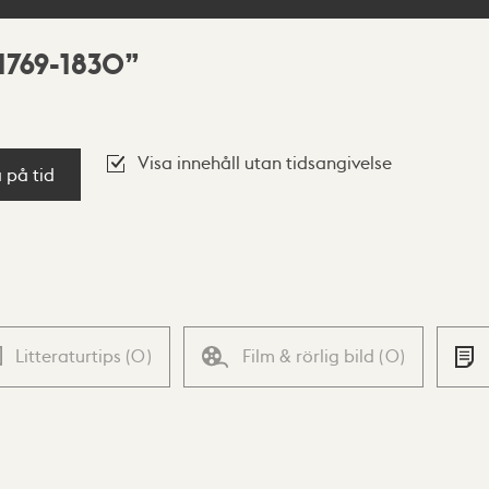
1769-1830
Visa innehåll utan tidsangivelse
a på tid
Litteraturtips
(
0
)
Film & rörlig bild
(
0
)