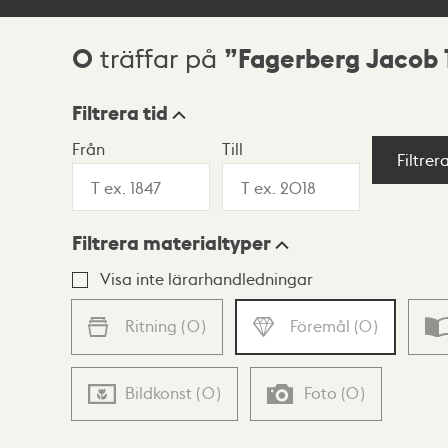
0
Fagerberg Jacob 
träffar på
Sökresultat
Filtrera tid
Från
Till
Visningsläge
Filtrer
Filtrera materialtyper
Lista
Karta
Visa inte lärarhandledningar
Ritning
(
0
)
Föremål
(
0
)
Bildkonst
(
0
)
Foto
(
0
)