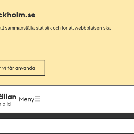
ockholm.se
tt sammanställa statistik och för att webbplatsen ska
or vi får använda
ällan
Meny
h bild