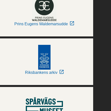
Prins Eugens Waldemarsudde
Riksbankens arkiv