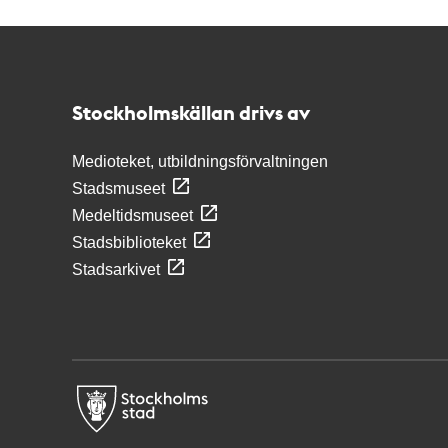
Kontakt
Stockholmskällan
Stockholmskällan drivs av
Medioteket, utbildningsförvaltningen
Stadsmuseet
Medeltidsmuseet
Stadsbiblioteket
Stadsarkivet