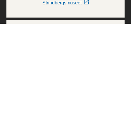
Strindbergsmuseet
Thielska Galleriet
Världskulturmuseerna