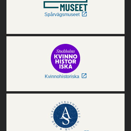
Spårvägsmuseet
Kvinnohistoriska