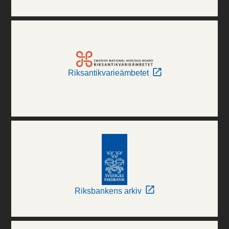
Riksantikvarieämbetet
Riksbankens arkiv