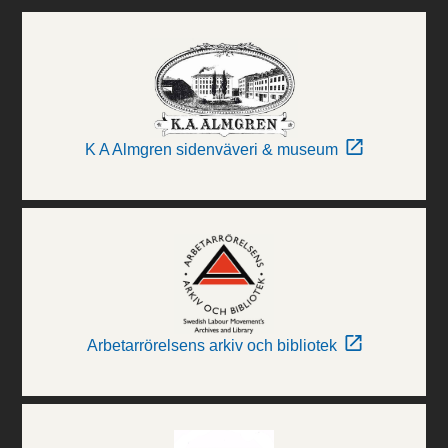
K A Almgren sidenväveri & museum
Arbetarrörelsens arkiv och bibliotek