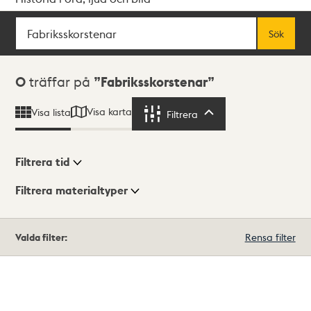
Sök
Fritextsök
Sök
Sökresultat
0
träffar på
Fabriksskorstenar
Visa karta
Visa lista
Filtrera
Filtrera
Filtrera tid
Filtrera materialtyper
Visningsläge
Totalt
Valda filter:
Rensa filter
0
träffar
Lista
Karta