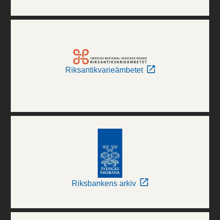
Riksantikvarieämbetet
Riksbankens arkiv