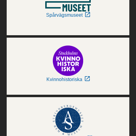
Spårvägsmuseet
Kvinnohistoriska