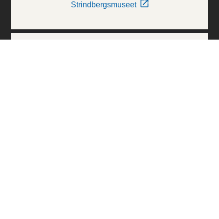
Strindbergsmuseet
Thielska Galleriet
Världskulturmuseerna