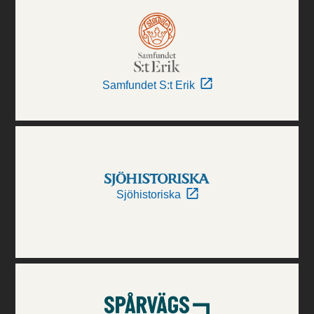
Samfundet S:t Erik
Sjöhistoriska