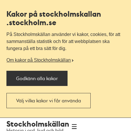
Kakor på stockholmskallan
.stockholm.se
På Stockholmskällan använder vi kakor, cookies, för att
sammanställa statistik och för att webbplatsen ska
fungera på ett bra sätt för dig.
Om kakor på Stockholmskällan
Godkänn alla kakor
Välj vilka kakor vi får använda
Till
Till
Stockholmskällan
navigationen
huvudinnehållet
Historia i ord, ljud och bild