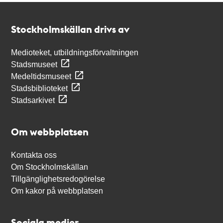
Kontakt
Stockholmskällan
Stockholmskällan drivs av
Medioteket, utbildningsförvaltningen
Stadsmuseet
Medeltidsmuseet
Stadsbiblioteket
Stadsarkivet
Om webbplatsen
Kontakta oss
Om Stockholmskällan
Tillgänglighetsredogörelse
Om kakor på webbplatsen
Sociala medier