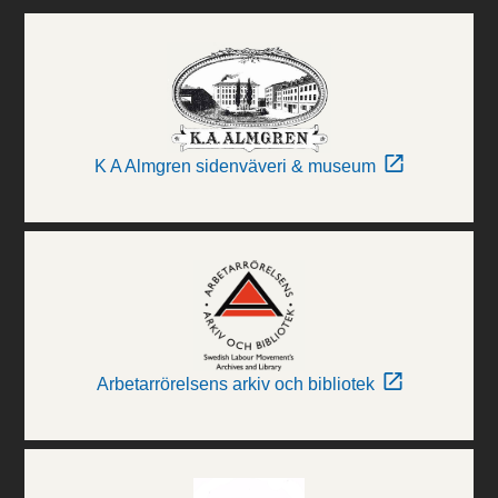
K A Almgren sidenväveri & museum
Arbetarrörelsens arkiv och bibliotek