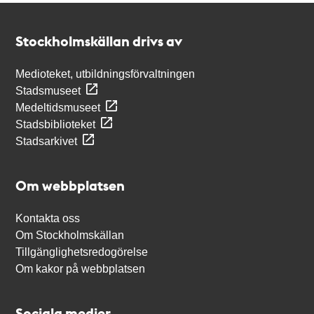
Kontakt
Stockholmskällan
Stockholmskällan drivs av
Medioteket, utbildningsförvaltningen
Stadsmuseet
Medeltidsmuseet
Stadsbiblioteket
Stadsarkivet
Om webbplatsen
Kontakta oss
Om Stockholmskällan
Tillgänglighetsredogörelse
Om kakor på webbplatsen
Sociala medier