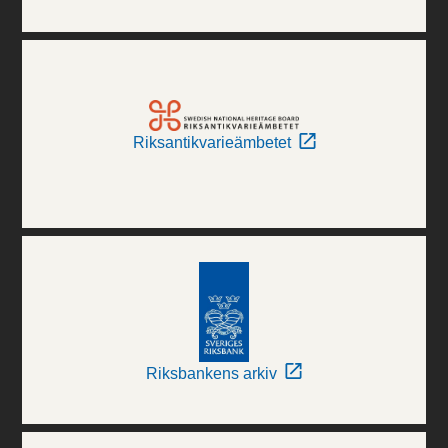
Riksantikvarieämbetet
Riksbankens arkiv