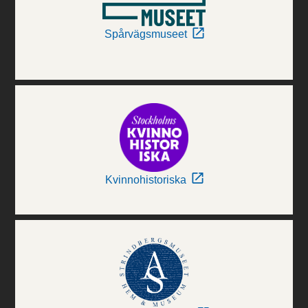
Spårvägsmuseet
Kvinnohistoriska