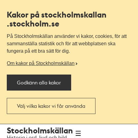
Kakor på stockholmskallan
.stockholm.se
På Stockholmskällan använder vi kakor, cookies, för att
sammanställa statistik och för att webbplatsen ska
fungera på ett bra sätt för dig.
Om kakor på Stockholmskällan
Godkänn alla kakor
Välj vilka kakor vi får använda
Till
Till
Stockholmskällan
navigationen
huvudinnehållet
Historia i ord, ljud och bild