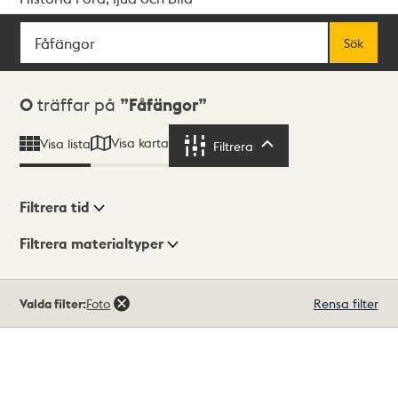
Sök
Fritextsök
Sök
Sökresultat
0
träffar på
Fåfängor
Visa karta
Visa lista
Filtrera
Filtrera
Filtrera tid
Filtrera materialtyper
Visningsläge
Totalt
Valda filter:
Foto
Rensa filter
0
träffar
Lista
Karta