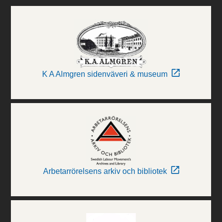
K A Almgren sidenväveri & museum
Arbetarrörelsens arkiv och bibliotek