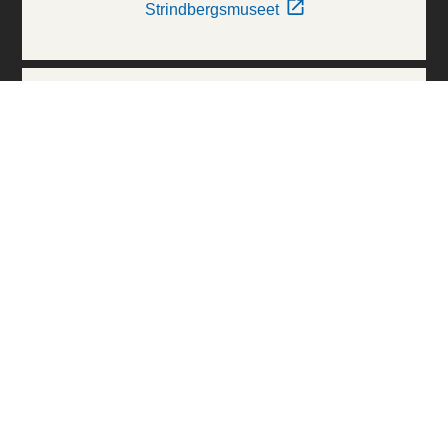
Strindbergsmuseet
Thielska Galleriet
Världskulturmuseerna