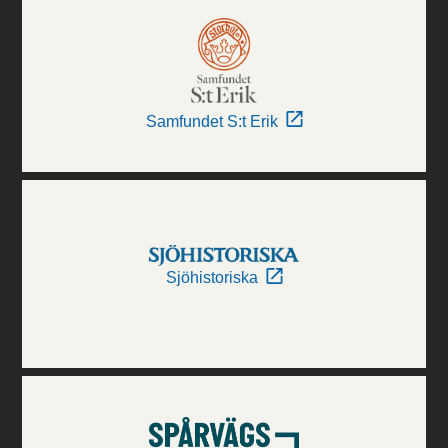
Samfundet S:t Erik
Sjöhistoriska