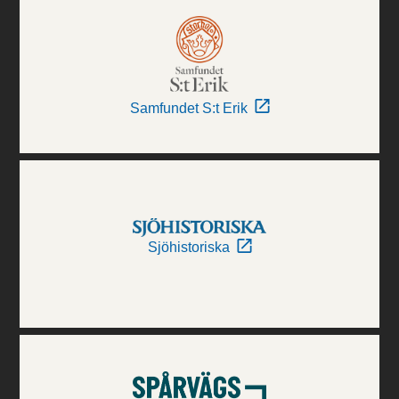
Samfundet S:t Erik
Sjöhistoriska