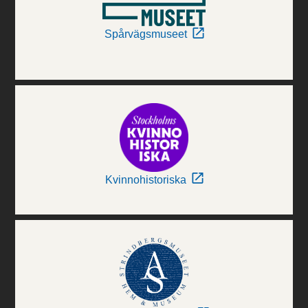
Spårvägsmuseet
Kvinnohistoriska