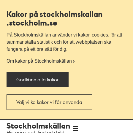
Kakor på stockholmskallan
.stockholm.se
På Stockholmskällan använder vi kakor, cookies, för att
sammanställa statistik och för att webbplatsen ska
fungera på ett bra sätt för dig.
Om kakor på Stockholmskällan
Godkänn alla kakor
Välj vilka kakor vi får använda
Till
Till
Stockholmskällan
navigationen
huvudinnehållet
Historia i ord, ljud och bild