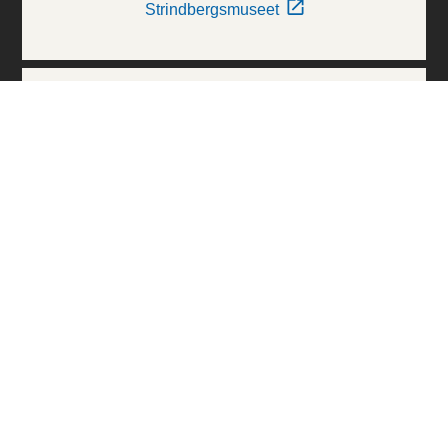
Strindbergsmuseet
Thielska Galleriet
Världskulturmuseerna