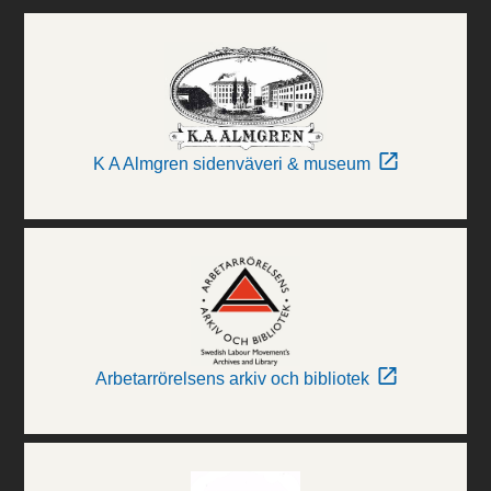
K A Almgren sidenväveri & museum
Arbetarrörelsens arkiv och bibliotek