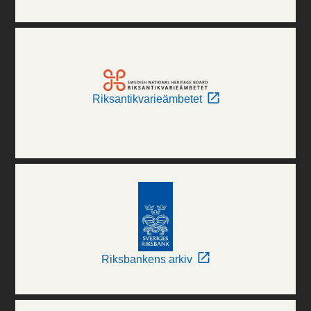
Riksantikvarieämbetet
Riksbankens arkiv