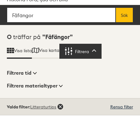
Sök
Fritextsök
Sök
Sökresultat
0
träffar på
Fåfängor
Visa karta
Visa lista
Filtrera
Filtrera
Filtrera tid
Filtrera materialtyper
Visningsläge
Totalt
Valda filter:
Litteraturtips
Rensa filter
0
träffar
Lista
Karta