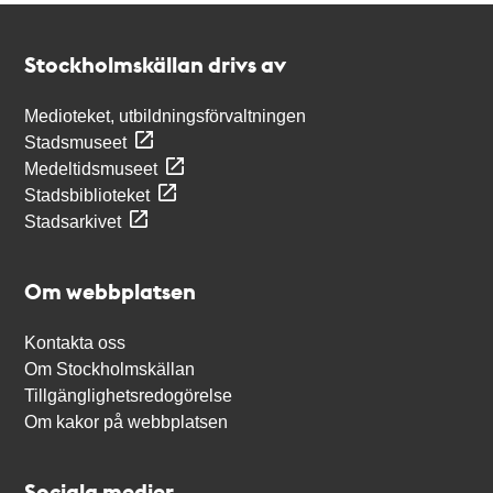
Kontakt
Stockholmskällan
Stockholmskällan drivs av
Medioteket, utbildningsförvaltningen
Stadsmuseet
Medeltidsmuseet
Stadsbiblioteket
Stadsarkivet
Om webbplatsen
Kontakta oss
Om Stockholmskällan
Tillgänglighetsredogörelse
Om kakor på webbplatsen
Sociala medier