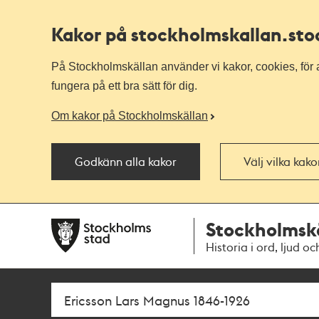
Kakor på stockholmskallan
.st
På Stockholmskällan använder vi kakor, cookies, för a
fungera på ett bra sätt för dig.
Om kakor på Stockholmskällan
Godkänn alla kakor
Välj vilka kak
Till
Till
Stockholmsk
navigationen
huvudinnehållet
Historia i ord, ljud oc
Sök
Fritextsök