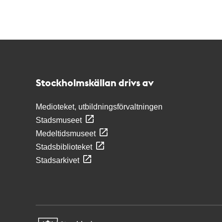
Kontakt
Stockholmskällan
Stockholmskällan drivs av
Medioteket, utbildningsförvaltningen
Stadsmuseet
Medeltidsmuseet
Stadsbiblioteket
Stadsarkivet