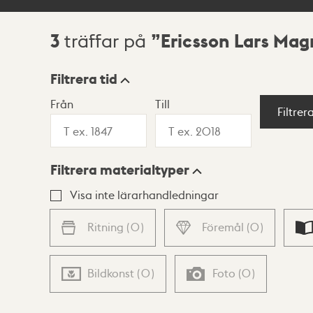
3
Ericsson Lars Mag
träffar på
Sökresultat
Filtrera tid
Från
Till
Visningsläge
Filtrer
Filtrera materialtyper
Lista
Karta
Visa inte lärarhandledningar
Ritning
(
0
)
Föremål
(
0
)
Bildkonst
(
0
)
Foto
(
0
)