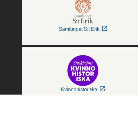
Samfundet S:t Erik
Kvinnohistoriska