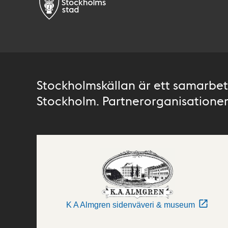
Stockholmskällan är ett samarbete
Stockholm. Partnerorganisationer 
K A Almgren sidenväveri & museum