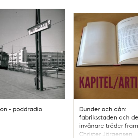
son - poddradio
Dunder och dån:
fabriksstaden och de
invånare träder fram
Christer Jörgensen