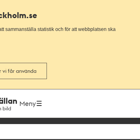
ockholm.se
tt sammanställa statistik och för att webbplatsen ska
or vi får använda
ällan
Meny
h bild