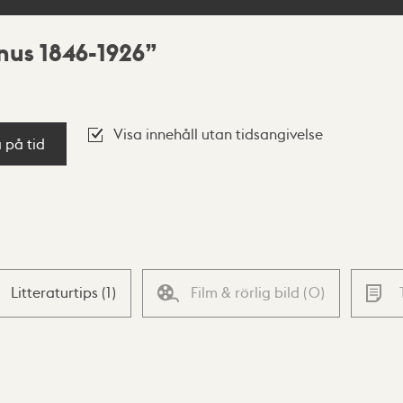
nus 1846-1926
Visa innehåll utan tidsangivelse
a på tid
Litteraturtips
(
1
)
Film & rörlig bild
(
0
)