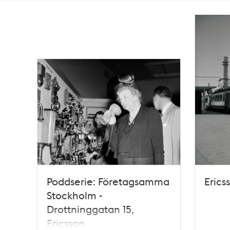
Totalt
3
träffar
Poddserie: Företagsamma
Erics
Stockholm -
Drottninggatan 15,
Ericsson