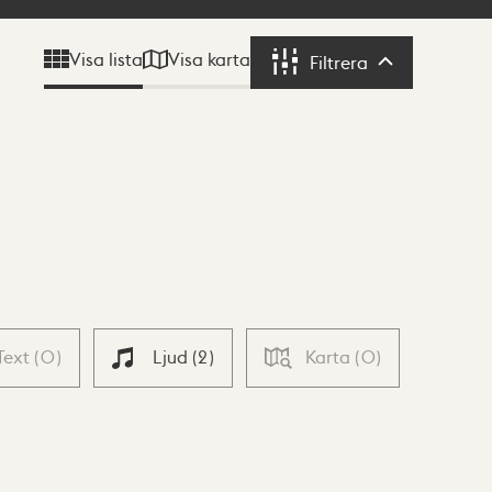
Visa karta
Visa lista
Filtrera
Filtrera
Text
(
0
)
Ljud
(
2
)
Karta
(
0
)