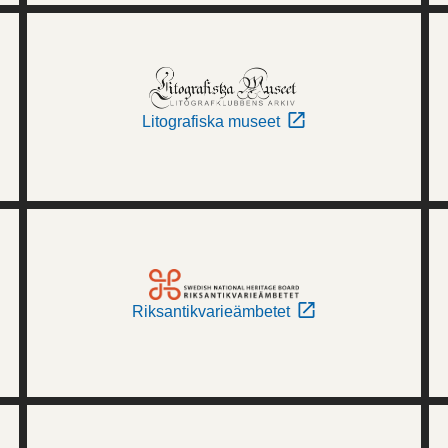
Litografiska museet
Riksantikvarieämbetet