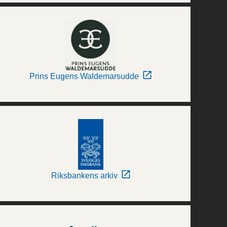
Prins Eugens Waldemarsudde
Riksbankens arkiv