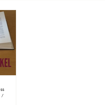
ss
 /