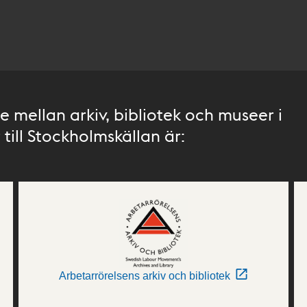
 mellan arkiv, bibliotek och museer i
till Stockholmskällan är:
Arbetarrörelsens arkiv och bibliotek