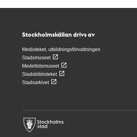
Kontakt
Stockholmskällan
Stockholmskällan drivs av
Medioteket, utbildningsförvaltningen
Stadsmuseet
Medeltidsmuseet
Stadsbiblioteket
Stadsarkivet