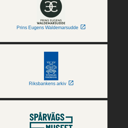
Prins Eugens Waldemarsudde
Riksbankens arkiv