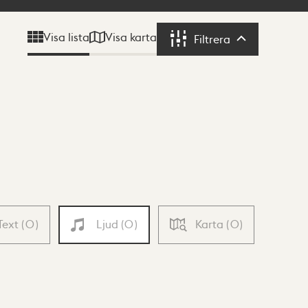
Visa karta
Visa lista
Filtrera
Filtrera
Text
(
0
)
Ljud
(
0
)
Karta
(
0
)