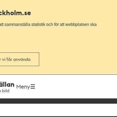
ockholm.se
tt sammanställa statistik och för att webbplatsen ska
or vi får använda
ällan
Meny
h bild