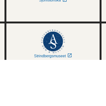
Sjöhistoriska
Strindbergsmuseet