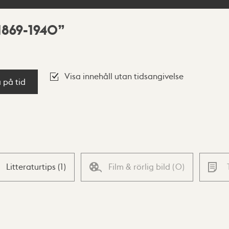
1869-1940
Visa innehåll utan tidsangivelse
a på tid
Litteraturtips
(
1
)
Film & rörlig bild
(
0
)