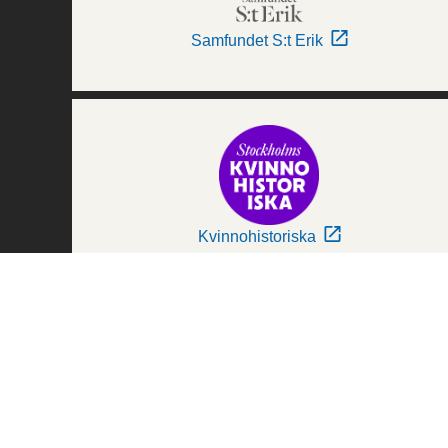
Samfundet S:t Erik
Kvinnohistoriska
Världskulturmuseerna