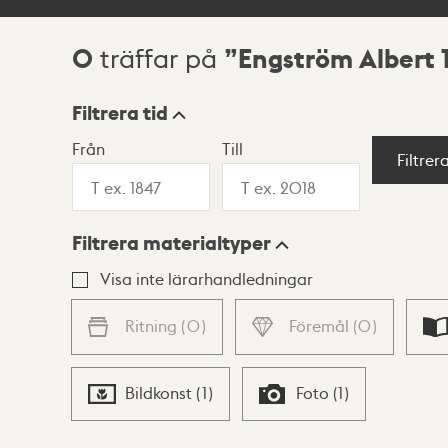
0
Engström Albert 
träffar på
Sökresultat
Filtrera tid
Från
Till
Visningsläge
Filtrer
Filtrera materialtyper
Lista
Karta
Visa inte lärarhandledningar
Ritning
(
0
)
Föremål
(
0
)
Bildkonst
(
1
)
Foto
(
1
)