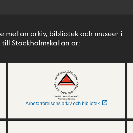
 mellan arkiv, bibliotek och museer i
till Stockholmskällan är:
Arbetarrörelsens arkiv och bibliotek