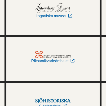
Litografiska museet
Riksantikvarieämbetet