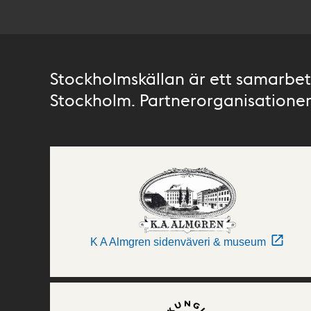
Stockholmskällan är ett samarbete
Stockholm. Partnerorganisationer 
K A Almgren sidenväveri & museum