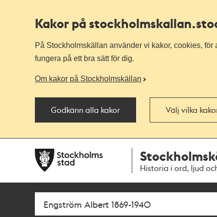
Kakor på stockholmskallan
.st
På Stockholmskällan använder vi kakor, cookies, för a
fungera på ett bra sätt för dig.
Om kakor på Stockholmskällan
Godkänn alla kakor
Välj vilka kak
Till
Till
Stockholmsk
navigationen
huvudinnehållet
Historia i ord, ljud oc
Sök
Fritextsök