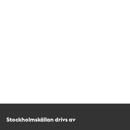
Kontakt
Stockholmskällan
Stockholmskällan drivs av