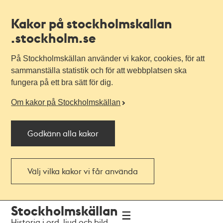
Kakor på stockholmskallan
.stockholm.se
På Stockholmskällan använder vi kakor, cookies, för att
sammanställa statistik och för att webbplatsen ska
fungera på ett bra sätt för dig.
Om kakor på Stockholmskällan
Godkänn alla kakor
Välj vilka kakor vi får använda
Till
Till
Stockholmskällan
navigationen
huvudinnehållet
Historia i ord, ljud och bild