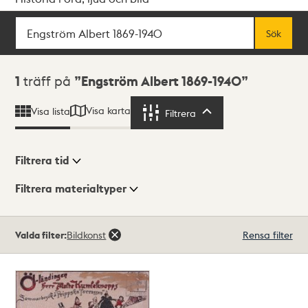
Sök
Fritextsök
Sök
Sökresultat
1
träff på
Engström Albert 1869-1940
Visa karta
Visa lista
Filtrera
Filtrera
Filtrera tid
Filtrera materialtyper
Visningsläge
Totalt
Valda filter:
Bildkonst
Rensa filter
1
träffar
Lista
Karta