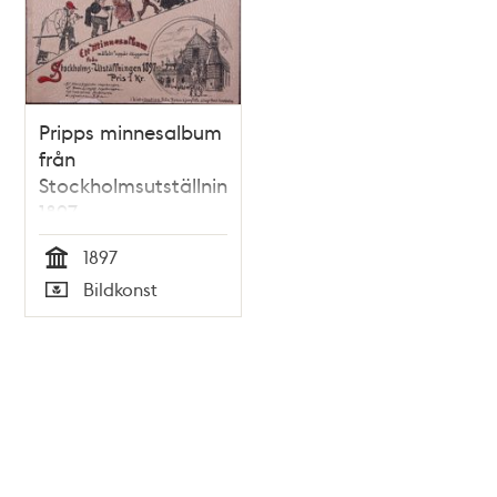
Pripps minnesalbum
från
Stockholmsutställningen
1897
1897
Tid
Bildkonst
Typ