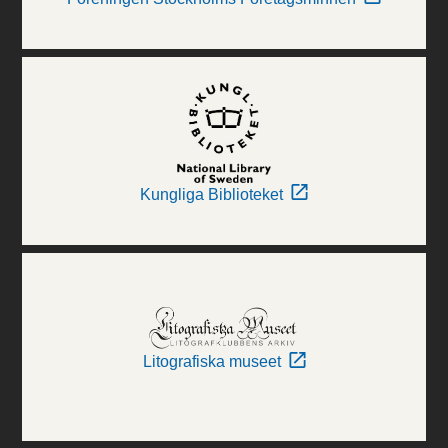
Kungliga Biblioteket
Litografiska museet