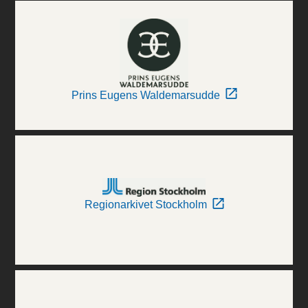
Prins Eugens Waldemarsudde
Regionarkivet Stockholm