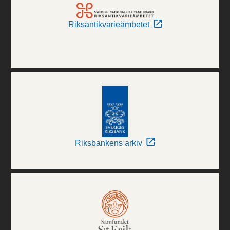
Riksantikvarieämbetet
Riksbankens arkiv