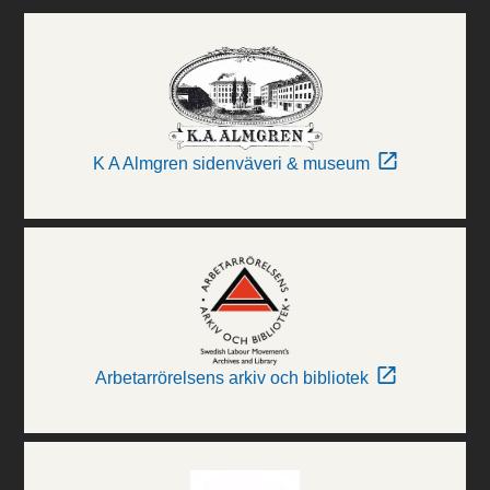
K A Almgren sidenväveri & museum
Arbetarrörelsens arkiv och bibliotek