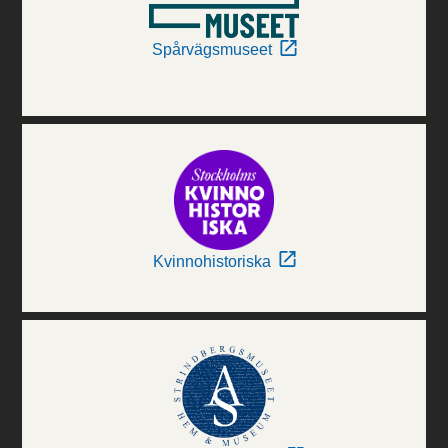
Spårvägsmuseet
Kvinnohistoriska