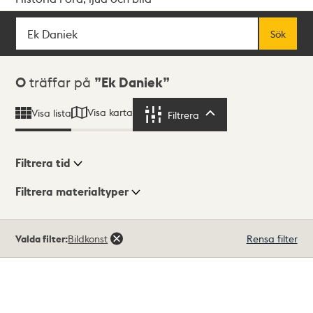
Sök
Fritextsök
Sök
Sökresultat
0
träffar på
Ek Daniek
Visa karta
Visa lista
Filtrera
Filtrera
Filtrera tid
Filtrera materialtyper
Visningsläge
Totalt
Valda filter:
Bildkonst
Rensa filter
0
träffar
Lista
Karta