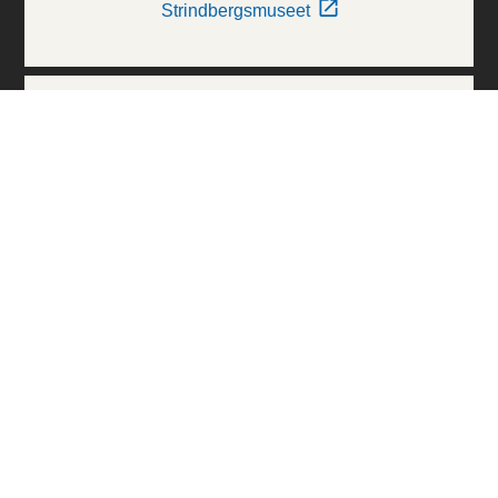
Strindbergsmuseet
Thielska Galleriet
Världskulturmuseerna