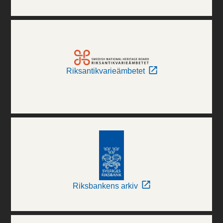
Riksantikvarieämbetet
Riksbankens arkiv