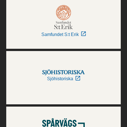
Samfundet S:t Erik
Sjöhistoriska