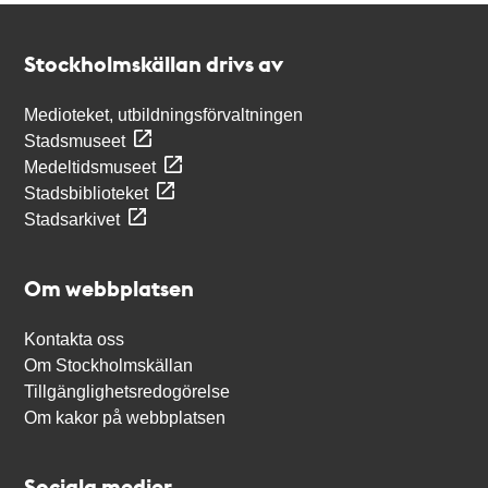
Kontakt
Stockholmskällan
Stockholmskällan drivs av
Medioteket, utbildningsförvaltningen
Stadsmuseet
Medeltidsmuseet
Stadsbiblioteket
Stadsarkivet
Om webbplatsen
Kontakta oss
Om Stockholmskällan
Tillgänglighetsredogörelse
Om kakor på webbplatsen
Sociala medier