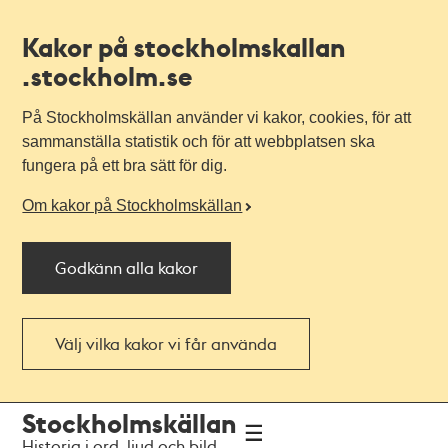
Kakor på stockholmskallan
.stockholm.se
På Stockholmskällan använder vi kakor, cookies, för att
sammanställa statistik och för att webbplatsen ska
fungera på ett bra sätt för dig.
Om kakor på Stockholmskällan
Godkänn alla kakor
Välj vilka kakor vi får använda
Till
Till
Stockholmskällan
navigationen
huvudinnehållet
Historia i ord, ljud och bild