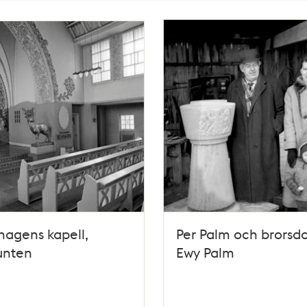
hagens kapell,
Per Palm och brorsdo
unten
Ewy Palm