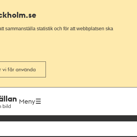
ockholm.se
tt sammanställa statistik och för att webbplatsen ska
or vi får använda
ällan
Meny
h bild