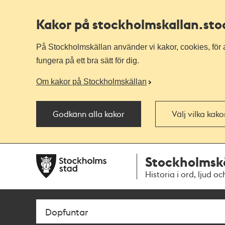
Kakor på stockholmskallan
.st
På Stockholmskällan använder vi kakor, cookies, för a
fungera på ett bra sätt för dig.
Om kakor på Stockholmskällan
Godkänn alla kakor
Välj vilka kak
Till
Till
Stockholmsk
navigationen
huvudinnehållet
Historia i ord, ljud oc
Sök
Fritextsök