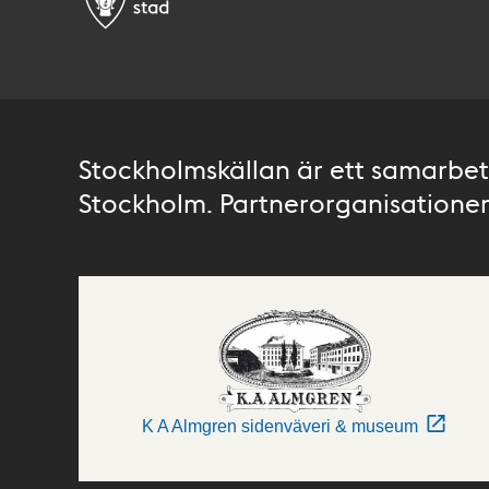
Stockholmskällan är ett samarbete
Stockholm. Partnerorganisationer 
K A Almgren sidenväveri & museum