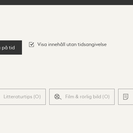
Visa innehåll utan tidsangivelse
a på tid
Litteraturtips
(
0
)
Film & rörlig bild
(
0
)