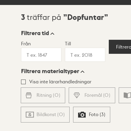
3
Dopfuntar
träffar på
Sökresultat
Filtrera tid
Från
Till
Visningsläge
Filtrer
Filtrera materialtyper
Lista
Karta
Visa inte lärarhandledningar
Ritning
(
0
)
Föremål
(
0
)
Bildkonst
(
0
)
Foto
(
3
)