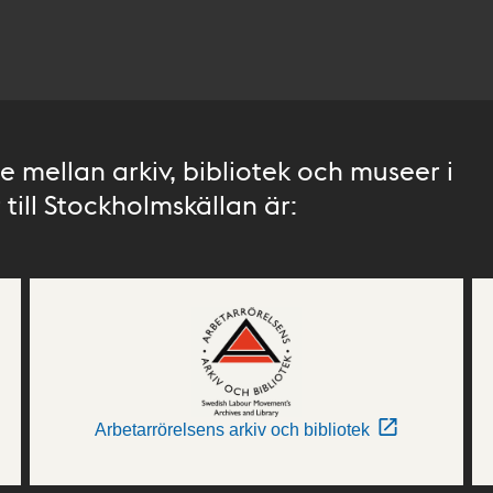
 mellan arkiv, bibliotek och museer i
till Stockholmskällan är:
Arbetarrörelsens arkiv och bibliotek