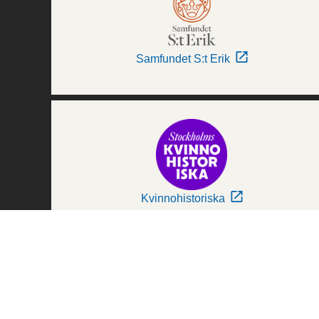
Samfundet S:t Erik
Kvinnohistoriska