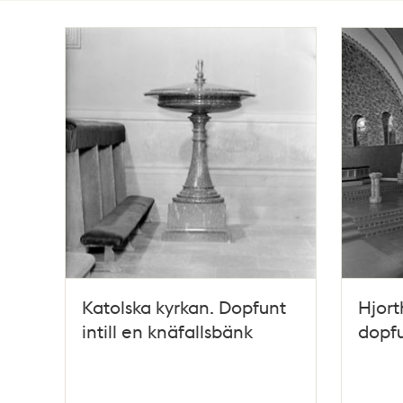
Totalt
3
träffar
Katolska kyrkan. Dopfunt
Hjort
intill en knäfallsbänk
dopf