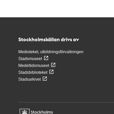
Kontakt
Stockholmskällan
Stockholmskällan drivs av
Medioteket, utbildningsförvaltningen
Stadsmuseet
Medeltidsmuseet
Stadsbiblioteket
Stadsarkivet