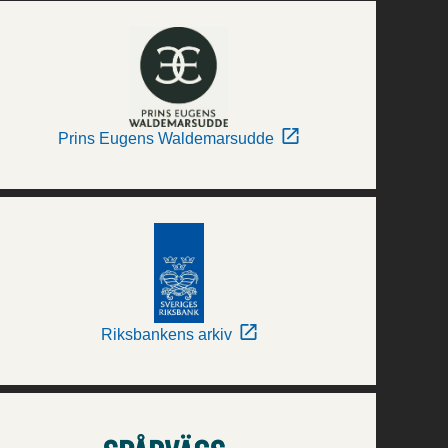
Prins Eugens Waldemarsudde
Riksbankens arkiv