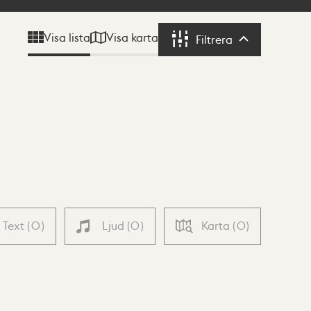
Visa karta
Visa lista
Filtrera
Filtrera
Text
(
0
)
Ljud
(
0
)
Karta
(
0
)