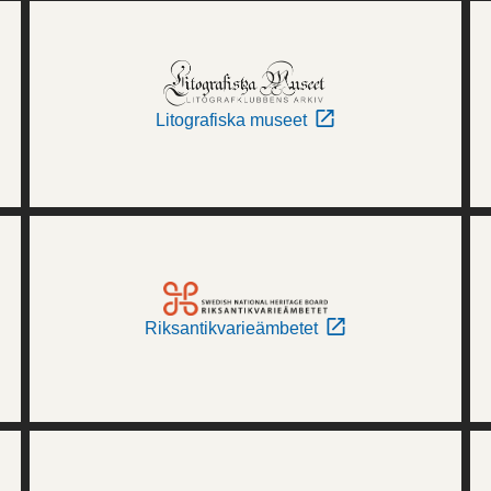
Litografiska museet
Riksantikvarieämbetet