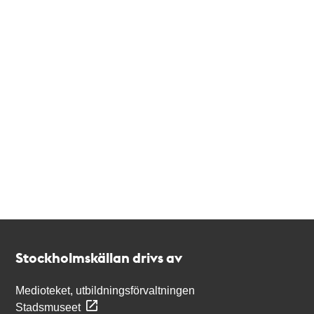
Kontakt
Stockholmskällan
Stockholmskällan drivs av
Medioteket, utbildningsförvaltningen
Stadsmuseet