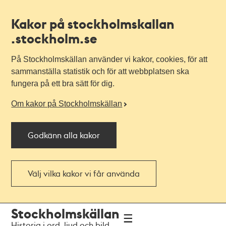
Kakor på stockholmskallan
.stockholm.se
På Stockholmskällan använder vi kakor, cookies, för att
sammanställa statistik och för att webbplatsen ska
fungera på ett bra sätt för dig.
Om kakor på Stockholmskällan
Godkänn alla kakor
Välj vilka kakor vi får använda
Till
Till
Stockholmskällan
navigationen
huvudinnehållet
Historia i ord, ljud och bild