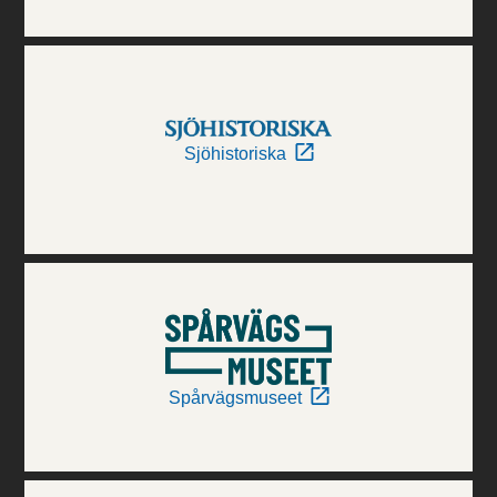
Sjöhistoriska
Spårvägsmuseet