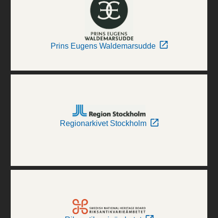
Prins Eugens Waldemarsudde
Regionarkivet Stockholm