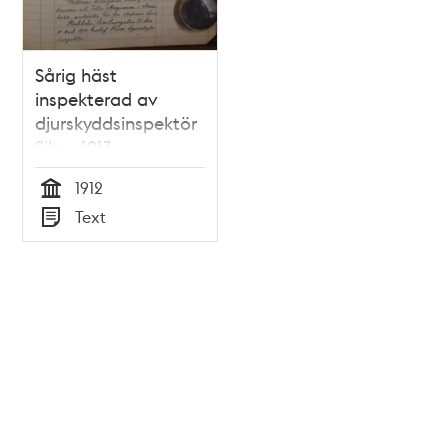
Sårig häst
inspekterad av
djurskyddsinspektör
Silow 1913
1912
Tid
Text
Typ