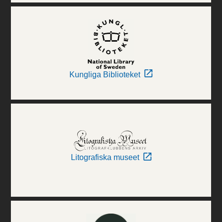
Kungliga Biblioteket
Litografiska museet