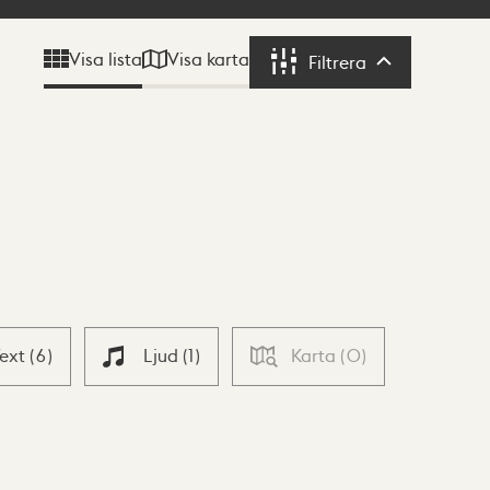
Visa karta
Visa lista
Filtrera
Filtrera
Text
(
6
)
Ljud
(
1
)
Karta
(
0
)