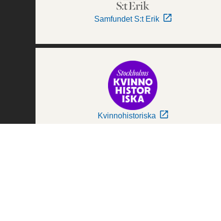
Samfundet S:t Erik
Kvinnohistoriska
Världskulturmuseerna