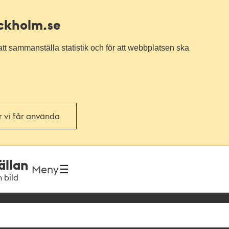
ockholm.se
tt sammanställa statistik och för att webbplatsen ska
or vi får använda
ällan
Meny
h bild