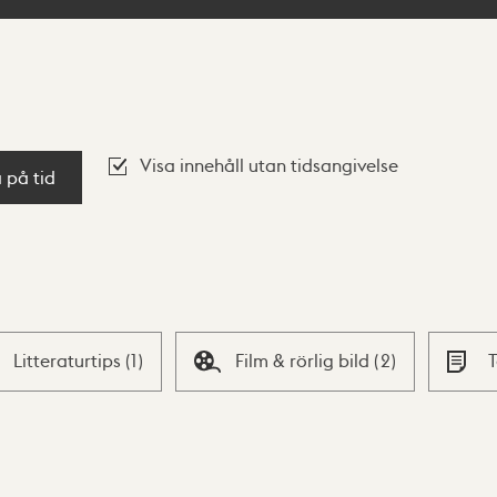
Visa innehåll utan tidsangivelse
a på tid
Litteraturtips
(
1
)
Film & rörlig bild
(
2
)