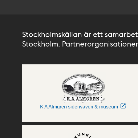
Stockholmskällan är ett samarbete
Stockholm. Partnerorganisationer 
K A Almgren sidenväveri & museum