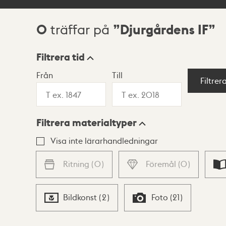
0
Djurgårdens IF
träffar på
Sökresultat
Filtrera tid
Från
Till
Visningsläge
Filtrer
Filtrera materialtyper
Lista
Karta
Visa inte lärarhandledningar
Ritning
(
0
)
Föremål
(
0
)
Bildkonst
(
2
)
Foto
(
21
)