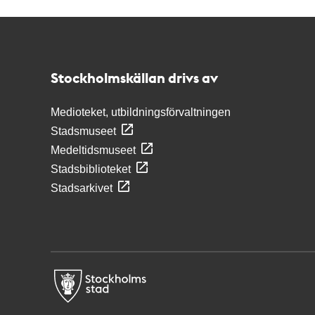
Kontakt
Stockholmskällan
Stockholmskällan drivs av
Medioteket, utbildningsförvaltningen
Stadsmuseet
Medeltidsmuseet
Stadsbiblioteket
Stadsarkivet