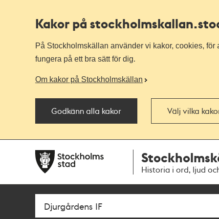
Kakor på stockholmskallan
.st
På Stockholmskällan använder vi kakor, cookies, för a
fungera på ett bra sätt för dig.
Om kakor på Stockholmskällan
Godkänn alla kakor
Välj vilka kak
Till
Till
Stockholmsk
navigationen
huvudinnehållet
Historia i ord, ljud oc
Sök
Fritextsök