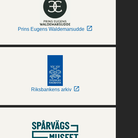
Prins Eugens Waldemarsudde
Riksbankens arkiv