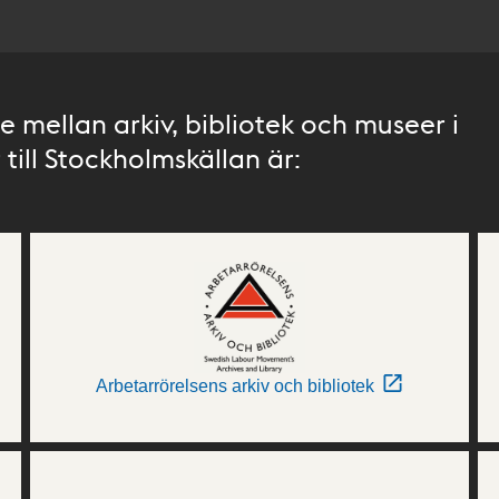
 mellan arkiv, bibliotek och museer i
till Stockholmskällan är:
Arbetarrörelsens arkiv och bibliotek