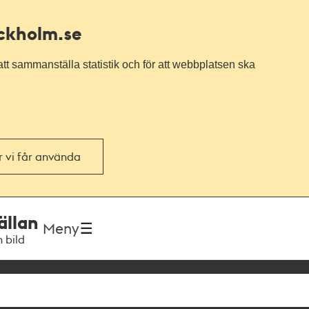
ockholm.se
tt sammanställa statistik och för att webbplatsen ska
or vi får använda
ällan
Meny
h bild