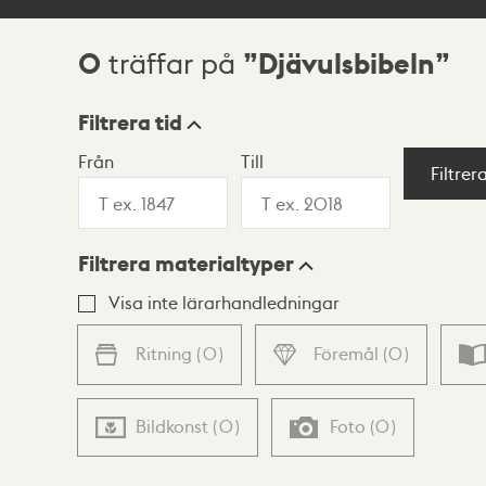
0
Djävulsbibeln
träffar på
Sökresultat
Filtrera tid
Från
Till
Visningsläge
Filtrer
Filtrera materialtyper
Lista
Karta
Visa inte lärarhandledningar
Ritning
(
0
)
Föremål
(
0
)
Bildkonst
(
0
)
Foto
(
0
)