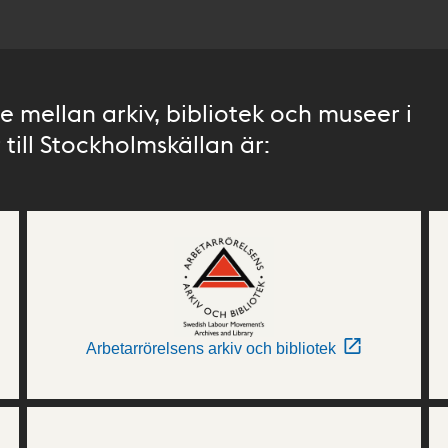
 mellan arkiv, bibliotek och museer i
till Stockholmskällan är:
Arbetarrörelsens arkiv och bibliotek