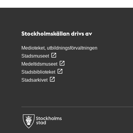
Kontakt
Stockholmskällan
Stockholmskällan drivs av
Medioteket, utbildningsförvaltningen
Stadsmuseet
Medeltidsmuseet
Stadsbiblioteket
Stadsarkivet