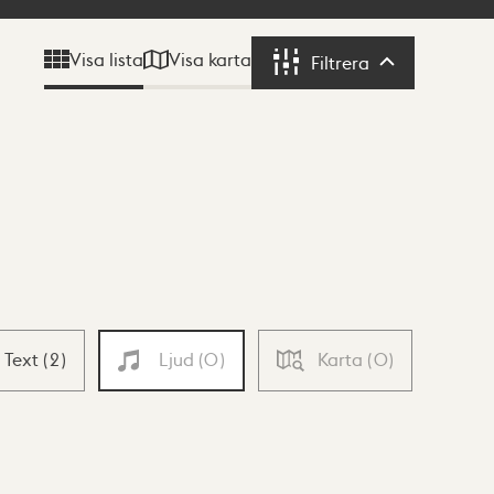
Visa karta
Visa lista
Filtrera
Filtrera
Text
(
2
)
Ljud
(
0
)
Karta
(
0
)