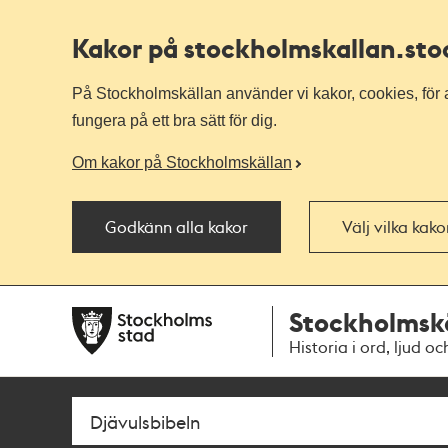
Kakor på stockholmskallan
.st
På Stockholmskällan använder vi kakor, cookies, för a
fungera på ett bra sätt för dig.
Om kakor på Stockholmskällan
Godkänn alla kakor
Välj vilka kak
Till
Till
Stockholmsk
navigationen
huvudinnehållet
Historia i ord, ljud oc
Sök
Fritextsök