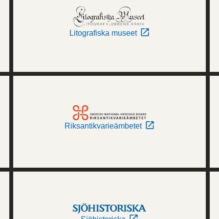
Litografiska museet
Riksantikvarieämbetet