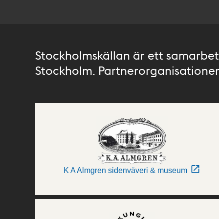
Stockholmskällan är ett samarbete
Stockholm. Partnerorganisationer 
K A Almgren sidenväveri & museum