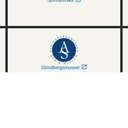
Sjöhistoriska
Strindbergsmuseet