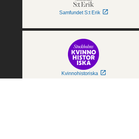
Samfundet S:t Erik
Kvinnohistoriska
Världskulturmuseerna