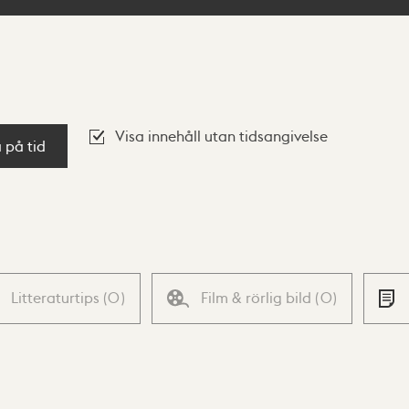
Visa innehåll utan tidsangivelse
a på tid
Litteraturtips
(
0
)
Film & rörlig bild
(
0
)