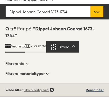
Sök
Fritextsök
Sök
Sökresultat
0
träffar på
Dippel Johann Conrad 1673-
1734
Visa karta
Visa lista
Filtrera
Filtrera
Filtrera tid
Filtrera materialtyper
Visningsläge
Totalt
Valda filter:
Film & rörlig bild
Rensa filter
0
träffar
Lista
Karta