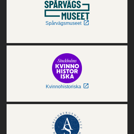
Spårvägsmuseet
Kvinnohistoriska