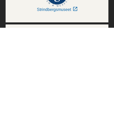
Strindbergsmuseet
Thielska Galleriet
Världskulturmuseerna