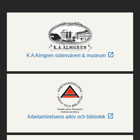
K A Almgren sidenväveri & museum
Arbetarrörelsens arkiv och bibliotek