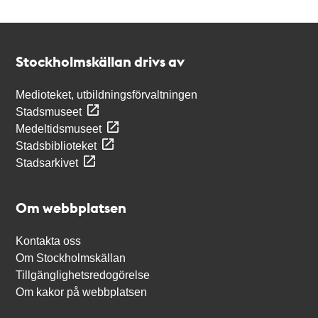
Kontakt
Stockholmskällan
Stockholmskällan drivs av
Medioteket, utbildningsförvaltningen
Stadsmuseet
Medeltidsmuseet
Stadsbiblioteket
Stadsarkivet
Om webbplatsen
Kontakta oss
Om Stockholmskällan
Tillgänglighetsredogörelse
Om kakor på webbplatsen