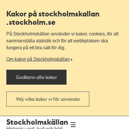
Kakor på stockholmskallan
.stockholm.se
På Stockholmskällan använder vi kakor, cookies, för att
sammanställa statistik och för att webbplatsen ska
fungera på ett bra sätt för dig.
Om kakor på Stockholmskällan
Godkänn alla kakor
Välj vilka kakor vi får använda
Till
Till
Stockholmskällan
navigationen
huvudinnehållet
Historia i ord, ljud och bild