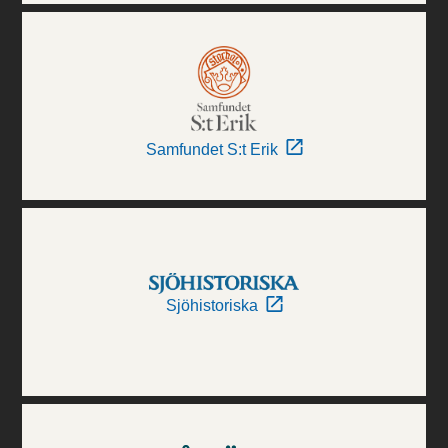
Samfundet S:t Erik
Sjöhistoriska