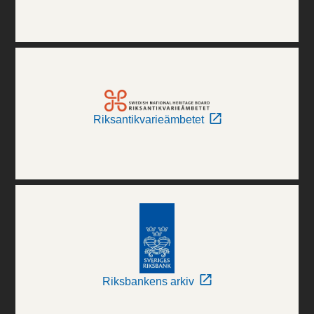
Riksantikvarieämbetet
Riksbankens arkiv