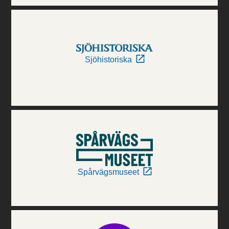
Sjöhistoriska
Spårvägsmuseet