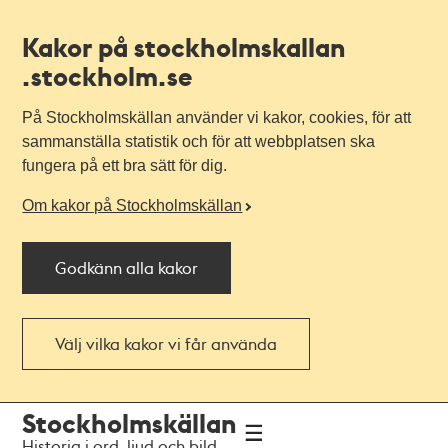
Kakor på stockholmskallan
.stockholm.se
På Stockholmskällan använder vi kakor, cookies, för att
sammanställa statistik och för att webbplatsen ska
fungera på ett bra sätt för dig.
Om kakor på Stockholmskällan
Godkänn alla kakor
Välj vilka kakor vi får använda
Till
Till
Stockholmskällan
navigationen
huvudinnehållet
Historia i ord, ljud och bild