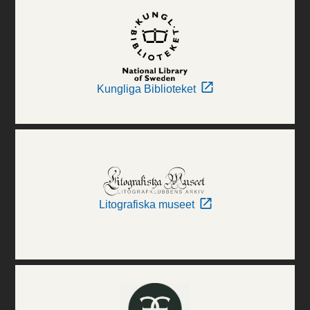
Kungliga Biblioteket
Litografiska museet