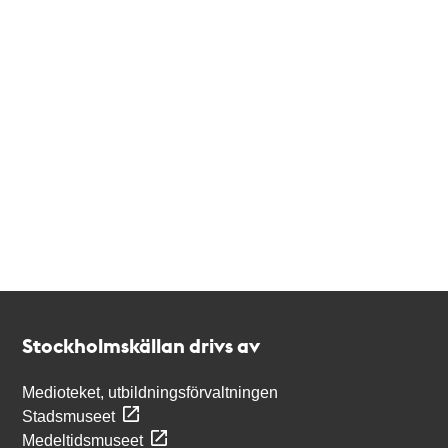
Kontakt
Stockholmskällan
Stockholmskällan drivs av
Medioteket, utbildningsförvaltningen
Stadsmuseet
Medeltidsmuseet