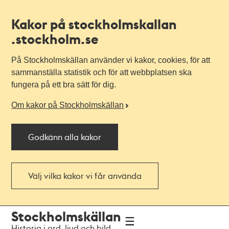
Kakor på stockholmskallan
.stockholm.se
På Stockholmskällan använder vi kakor, cookies, för att
sammanställa statistik och för att webbplatsen ska
fungera på ett bra sätt för dig.
Om kakor på Stockholmskällan
Godkänn alla kakor
Välj vilka kakor vi får använda
Till
Till
Stockholmskällan
navigationen
huvudinnehållet
Historia i ord, ljud och bild