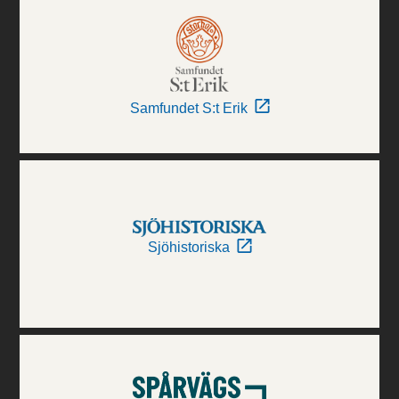
Samfundet S:t Erik
Sjöhistoriska