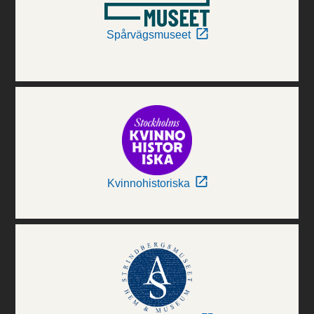
Spårvägsmuseet
Kvinnohistoriska