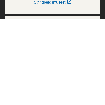
Strindbergsmuseet
Thielska Galleriet
Världskulturmuseerna