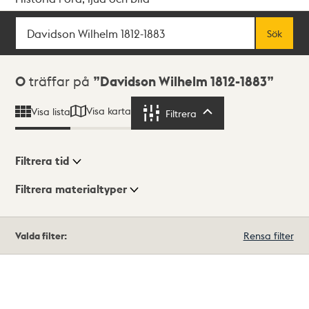
Sök
Fritextsök
Sök
Sökresultat
0
träffar på
Davidson Wilhelm 1812-1883
Visa karta
Visa lista
Filtrera
Filtrera
Filtrera tid
Filtrera materialtyper
Visningsläge
Totalt
Valda filter:
Rensa filter
0
träffar
Lista
Karta