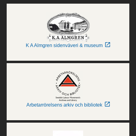
K A Almgren sidenväveri & museum
Arbetarrörelsens arkiv och bibliotek