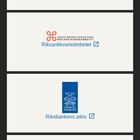
Riksantikvarieämbetet
Riksbankens arkiv