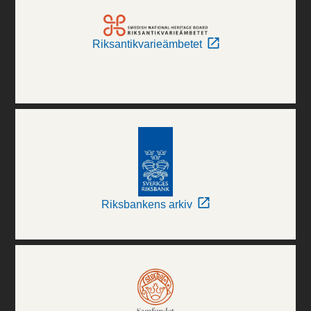
Riksantikvarieämbetet
Riksbankens arkiv