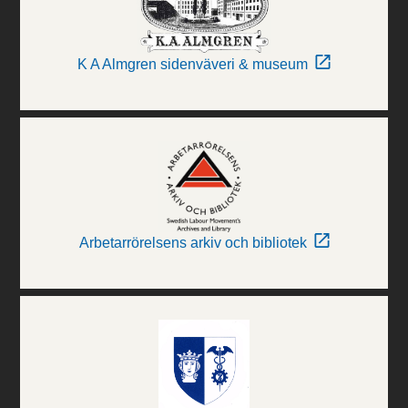
K A Almgren sidenväveri & museum
Arbetarrörelsens arkiv och bibliotek