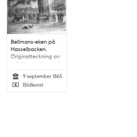
Bellmans-eken på
Hasselbacken.
Originalteckning av
J. F. Meyer. Xylografi
i Illustrerad Tidning,
9 september 1865
nr 36 den 9
Tid
Bildkonst
september 1865.
Typ