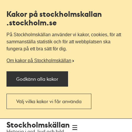
Kakor på stockholmskallan
.stockholm.se
På Stockholmskällan använder vi kakor, cookies, för att
sammanställa statistik och för att webbplatsen ska
fungera på ett bra sätt för dig.
Om kakor på Stockholmskällan
Godkänn alla kakor
Välj vilka kakor vi får använda
Till
Till
Stockholmskällan
navigationen
huvudinnehållet
Historia i ord, ljud och bild