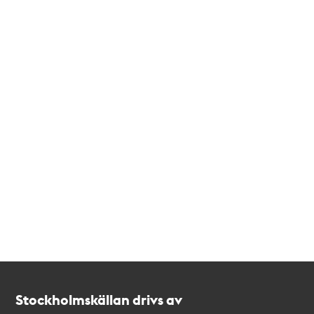
Kontakt
Stockholmskällan
Stockholmskällan drivs av