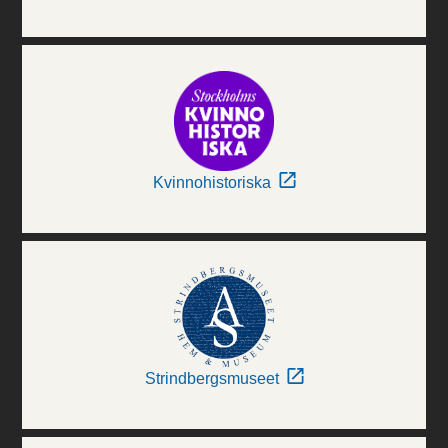
Kvinnohistoriska
Strindbergsmuseet