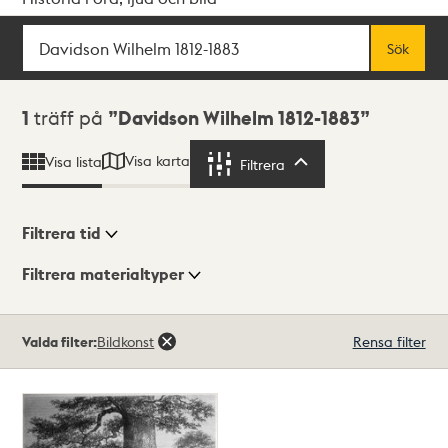
Sök
Fritextsök
Sök
Sökresultat
1
träff på
Davidson Wilhelm 1812-1883
Visa karta
Visa lista
Filtrera
Filtrera
Filtrera tid
Filtrera materialtyper
Visningsläge
Totalt
Valda filter:
Bildkonst
Rensa filter
1
träffar
Lista
Karta