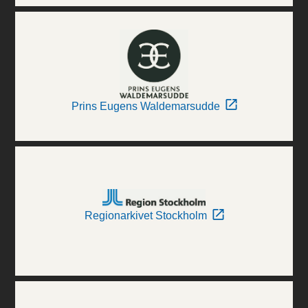
Prins Eugens Waldemarsudde
Regionarkivet Stockholm