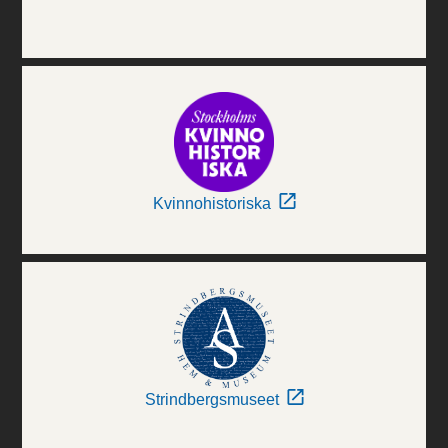
Kvinnohistoriska
Strindbergsmuseet