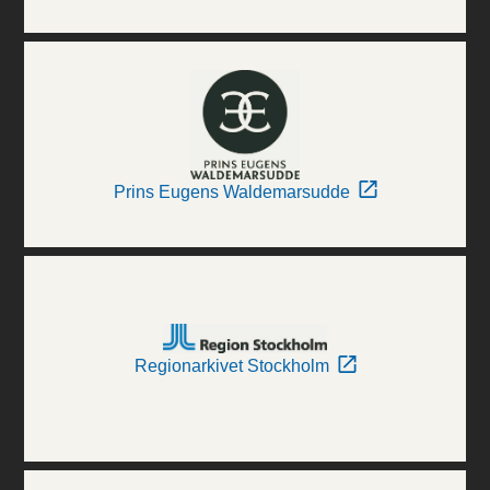
Prins Eugens Waldemarsudde
Regionarkivet Stockholm