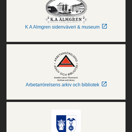
K A Almgren sidenväveri & museum
Arbetarrörelsens arkiv och bibliotek