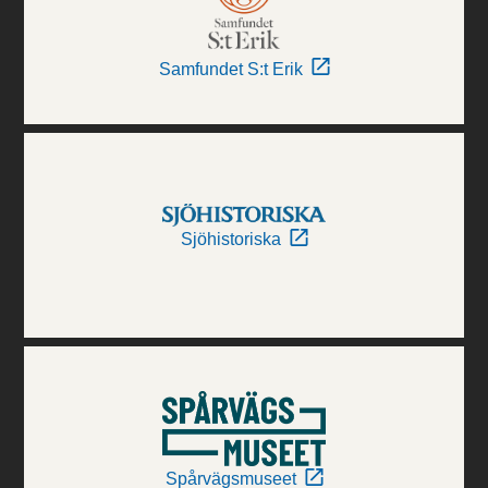
Samfundet S:t Erik
Sjöhistoriska
Spårvägsmuseet