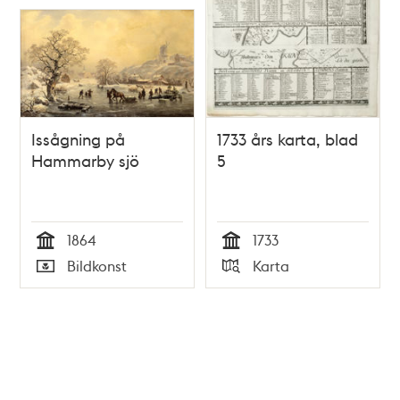
Issågning på
1733 års karta, blad
Hammarby sjö
5
1864
1733
Tid
Tid
Bildkonst
Karta
Typ
Typ