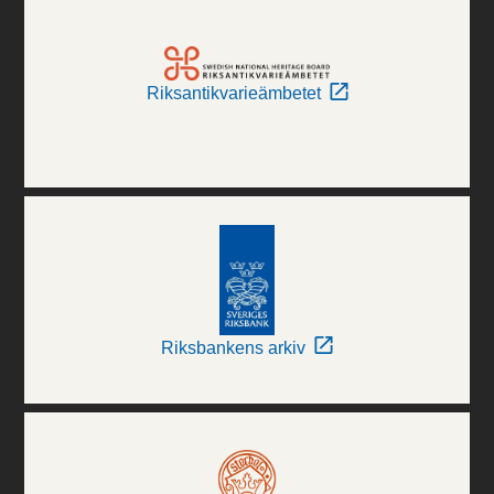
Riksantikvarieämbetet
Riksbankens arkiv