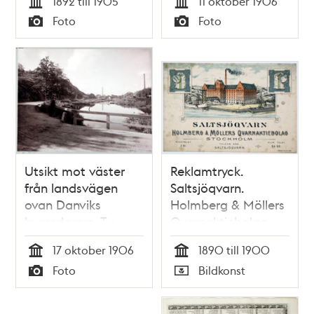
1892 till 1905
11 oktober 1906
T.h. Kvarnhuset
Tid
Tid
Foto
Foto
Typ
Typ
Utsikt mot väster
Reklamtryck.
från landsvägen
Saltsjöqvarn.
ovan Danviks
Holmberg & Möllers
kvarndamm. T.v.
Qvarnaktiebolag
Danviksklippan och
17 oktober 1906
1890 till 1900
t.h. Liljeholmens
Tid
Tid
Foto
Bildkonst
stearinfabrik
Typ
Typ