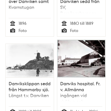
över Danviken samt
Danviken sedd från
Kvarnstugan
SV,
Barnängsbryggan
1896
1880 till 1889
Tid
Tid
Foto
Foto
Typ
Typ
Danviksklippan sedd
Danviks hospital. Fr.
från Hammarby sjö.
v. Allmänna
Längst t.v. Danviken
ingången vid
sjukhus och
ekonomibyggnad.