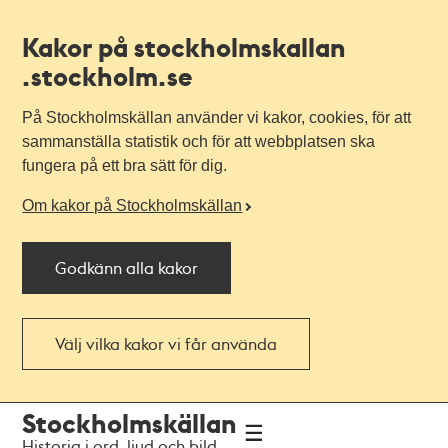
Kakor på stockholmskallan
.stockholm.se
På Stockholmskällan använder vi kakor, cookies, för att
sammanställa statistik och för att webbplatsen ska
fungera på ett bra sätt för dig.
Om kakor på Stockholmskällan
Godkänn alla kakor
Välj vilka kakor vi får använda
Till
Till
Stockholmskällan
navigationen
huvudinnehållet
Historia i ord, ljud och bild