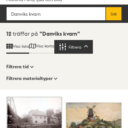
Sök
Fritextsök
Sök
Sökresultat
12
träffar på
Danviks kvarn
Visa karta
Visa lista
Filtrera
Filtrera
Filtrera tid
Filtrera materialtyper
Visningsläge
Totalt
12
träffar
Lista
Karta