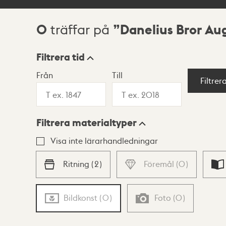
0
Danelius Bror Au
träffar på
Sökresultat
Filtrera tid
Från
Till
Visningsläge
Filtrer
Filtrera materialtyper
Lista
Karta
Visa inte lärarhandledningar
Ritning
(
2
)
Föremål
(
0
)
Bildkonst
(
0
)
Foto
(
0
)