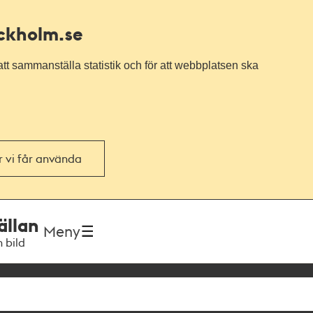
ockholm.se
tt sammanställa statistik och för att webbplatsen ska
or vi får använda
ällan
Meny
h bild