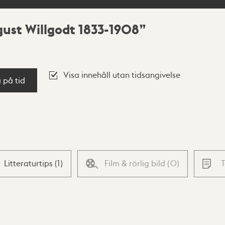
gust Willgodt 1833-1908
Visa innehåll utan tidsangivelse
a på tid
Litteraturtips
(
1
)
Film & rörlig bild
(
0
)