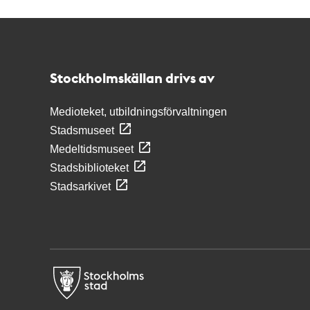
Kontakt
Stockholmskällan
Stockholmskällan drivs av
Medioteket, utbildningsförvaltningen
Stadsmuseet
Medeltidsmuseet
Stadsbiblioteket
Stadsarkivet