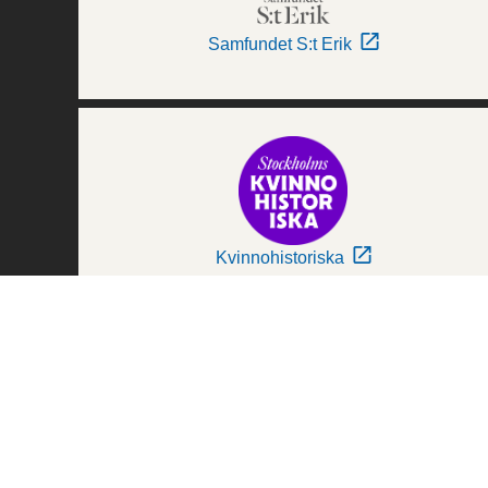
Samfundet S:t Erik
Kvinnohistoriska
Världskulturmuseerna