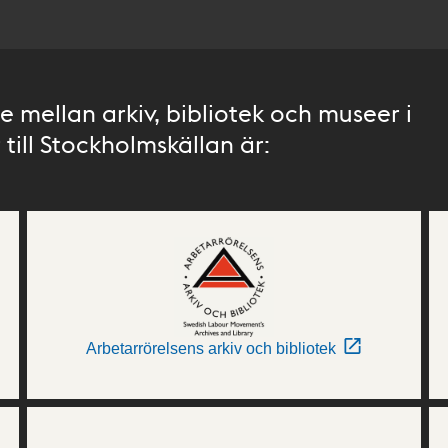
 mellan arkiv, bibliotek och museer i
till Stockholmskällan är:
Arbetarrörelsens arkiv och bibliotek