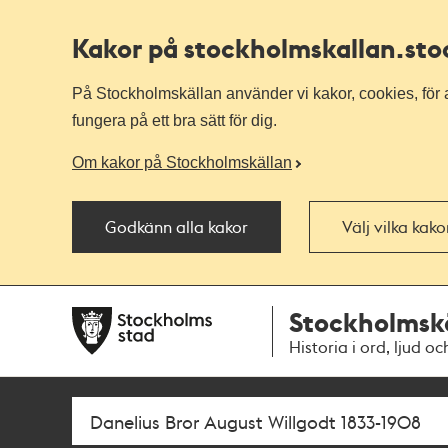
Kakor på stockholmskallan
.st
På Stockholmskällan använder vi kakor, cookies, för a
fungera på ett bra sätt för dig.
Om kakor på Stockholmskällan
Godkänn alla kakor
Välj vilka kak
Till
Till
Stockholmsk
navigationen
huvudinnehållet
Historia i ord, ljud oc
Sök
Fritextsök