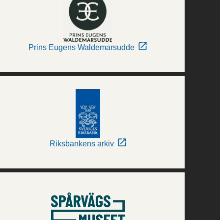
Prins Eugens Waldemarsudde
Riksbankens arkiv