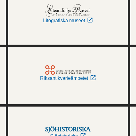
Litografiska museet
Riksantikvarieämbetet