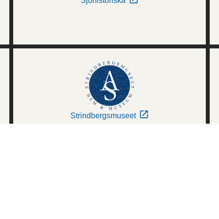
Sjöhistoriska
Strindbergsmuseet