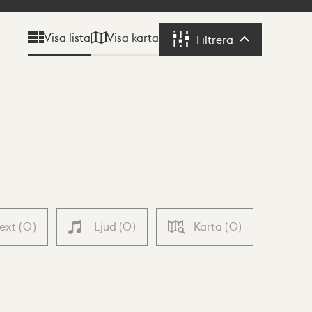
Visa karta
Visa lista
Filtrera
Filtrera
Text
(
0
)
Ljud
(
0
)
Karta
(
0
)