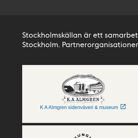
Stockholmskällan är ett samarbete
Stockholm. Partnerorganisationer 
K A Almgren sidenväveri & museum