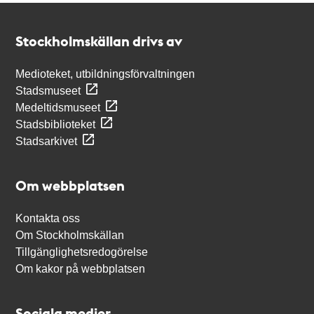
Kontakt
Stockholmskällan
Stockholmskällan drivs av
Medioteket, utbildningsförvaltningen
Stadsmuseet
Medeltidsmuseet
Stadsbiblioteket
Stadsarkivet
Om webbplatsen
Kontakta oss
Om Stockholmskällan
Tillgänglighetsredogörelse
Om kakor på webbplatsen
Sociala medier