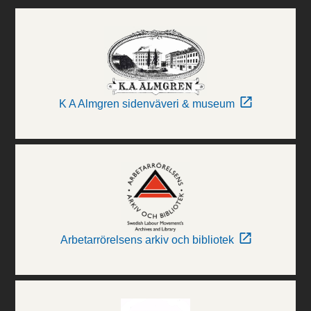
K A Almgren sidenväveri & museum
Arbetarrörelsens arkiv och bibliotek