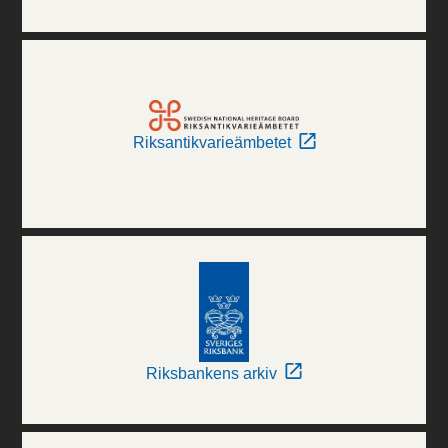
Riksantikvarieämbetet
Riksbankens arkiv