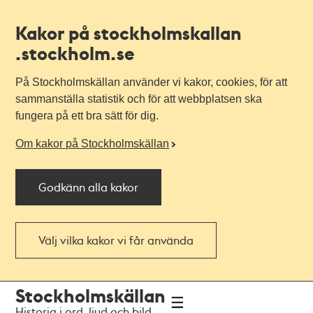
Kakor på stockholmskallan
.stockholm.se
På Stockholmskällan använder vi kakor, cookies, för att
sammanställa statistik och för att webbplatsen ska
fungera på ett bra sätt för dig.
Om kakor på Stockholmskällan
Godkänn alla kakor
Välj vilka kakor vi får använda
Till
Till
Stockholmskällan
navigationen
huvudinnehållet
Historia i ord, ljud och bild