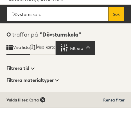
Sök
Fritextsök
Sök
Sökresultat
0
träffar på
Dövstumskola
Visa karta
Visa lista
Filtrera
Filtrera
Filtrera tid
Filtrera materialtyper
Visningsläge
Totalt
Valda filter:
Karta
Rensa filter
0
träffar
Lista
Karta