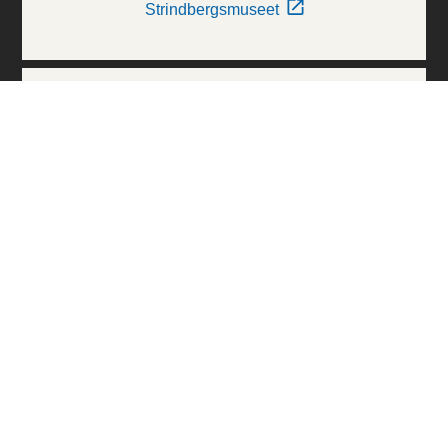
Strindbergsmuseet
Thielska Galleriet
Världskulturmuseerna