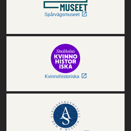
Spårvägsmuseet
Kvinnohistoriska