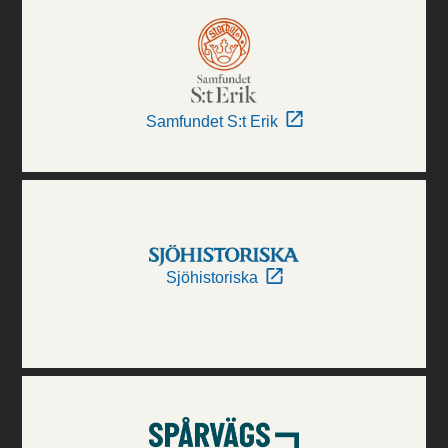
Samfundet S:t Erik
Sjöhistoriska