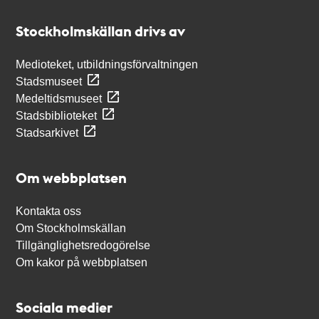
Kontakt
Stockholmskällan
Stockholmskällan drivs av
Medioteket, utbildningsförvaltningen
Stadsmuseet
Medeltidsmuseet
Stadsbiblioteket
Stadsarkivet
Om webbplatsen
Kontakta oss
Om Stockholmskällan
Tillgänglighetsredogörelse
Om kakor på webbplatsen
Sociala medier