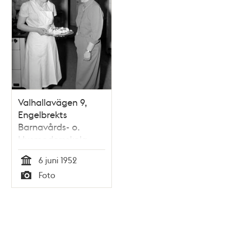
Valhallavägen 9,
Engelbrekts
Barnavårds- o.
Husmodersskola.
Fröken Gudrun
6 juni 1952
Schaefer, elev på
Tid
Foto
husmoderskursen,
Typ
visar sin
examenstårta för
rektor Karin
Cronholm i