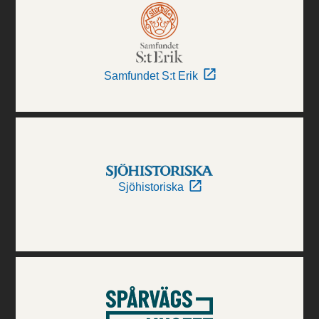
Samfundet S:t Erik
Sjöhistoriska