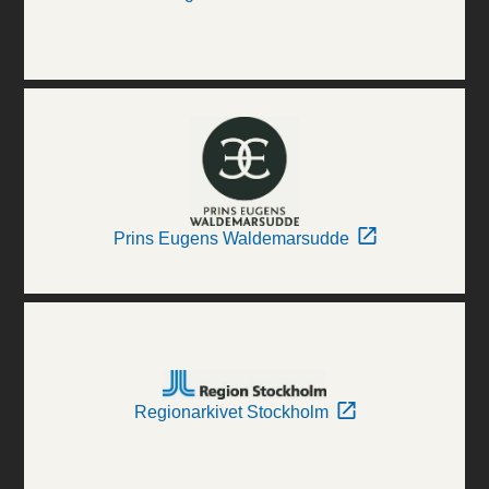
Prins Eugens Waldemarsudde
Regionarkivet Stockholm