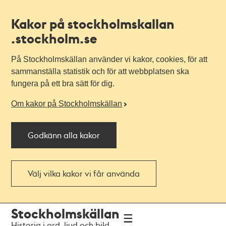
Kakor på stockholmskallan
.stockholm.se
På Stockholmskällan använder vi kakor, cookies, för att
sammanställa statistik och för att webbplatsen ska
fungera på ett bra sätt för dig.
Om kakor på Stockholmskällan
Godkänn alla kakor
Välj vilka kakor vi får använda
Till
Till
Stockholmskällan
navigationen
huvudinnehållet
Historia i ord, ljud och bild