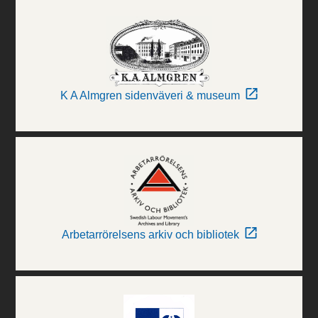
K A Almgren sidenväveri & museum
Arbetarrörelsens arkiv och bibliotek