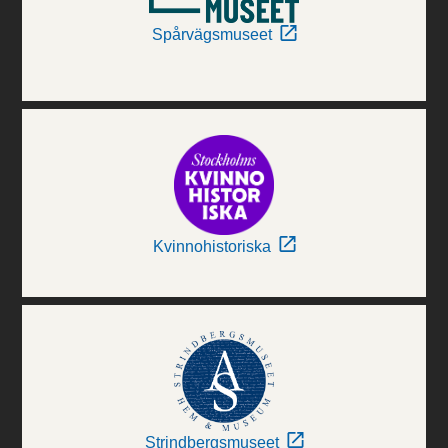
Spårvägsmuseet
Kvinnohistoriska
Strindbergsmuseet