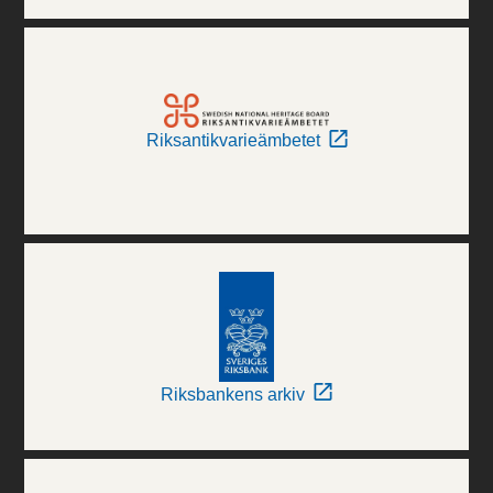
Riksantikvarieämbetet
Riksbankens arkiv