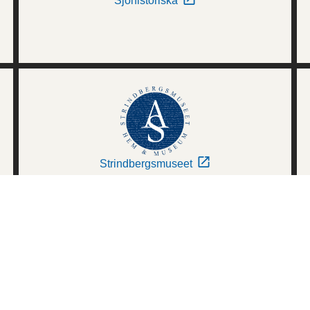
Sjöhistoriska
Strindbergsmuseet