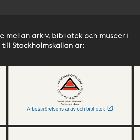
 mellan arkiv, bibliotek och museer i
till Stockholmskällan är:
Arbetarrörelsens arkiv och bibliotek