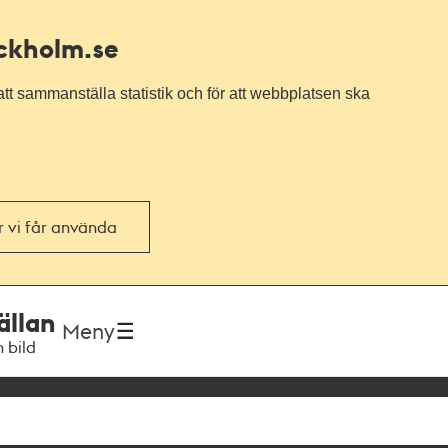
ockholm.se
tt sammanställa statistik och för att webbplatsen ska
or vi får använda
ällan
Meny
h bild