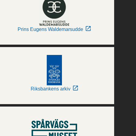
Prins Eugens Waldemarsudde
Riksbankens arkiv