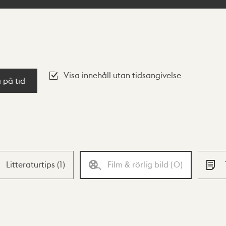
Visa innehåll utan tidsangivelse
a på tid
Litteraturtips
(
1
)
Film & rörlig bild
(
0
)