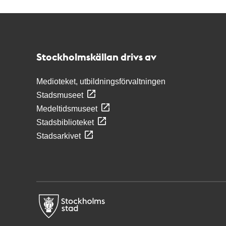
Kontakt
Stockholmskällan
Stockholmskällan drivs av
Medioteket, utbildningsförvaltningen
Stadsmuseet
Medeltidsmuseet
Stadsbiblioteket
Stadsarkivet