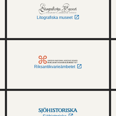
Litografiska museet
Riksantikvarieämbetet