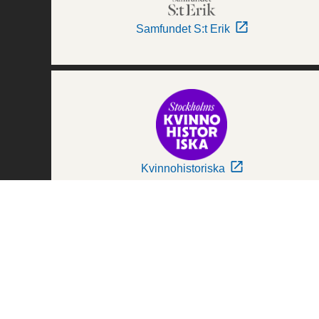
Samfundet S:t Erik
Kvinnohistoriska
Världskulturmuseerna