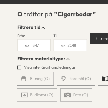
0
Cigarrbodar
träffar på
Sökresultat
Filtrera tid
Från
Till
Visningsläge
Filtrer
Filtrera materialtyper
Lista
Karta
Visa inte lärarhandledningar
Ritning
(
0
)
Föremål
(
0
)
Bildkonst
(
0
)
Foto
(
0
)