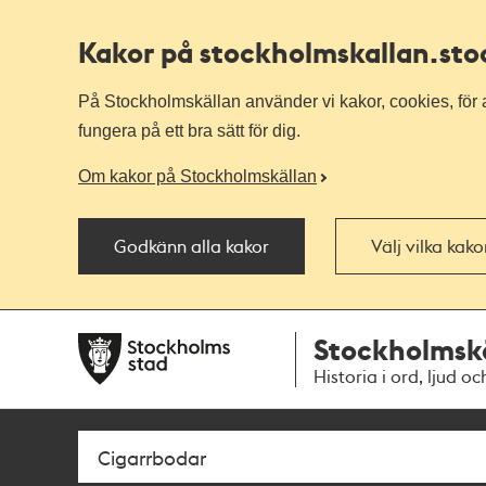
Kakor på stockholmskallan
.st
På Stockholmskällan använder vi kakor, cookies, för a
fungera på ett bra sätt för dig.
Om kakor på Stockholmskällan
Godkänn alla kakor
Välj vilka kak
Till
Till
Stockholmsk
navigationen
huvudinnehållet
Historia i ord, ljud oc
Sök
Fritextsök