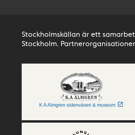
Stockholmskällan är ett samarbete
Stockholm. Partnerorganisationer 
K A Almgren sidenväveri & museum