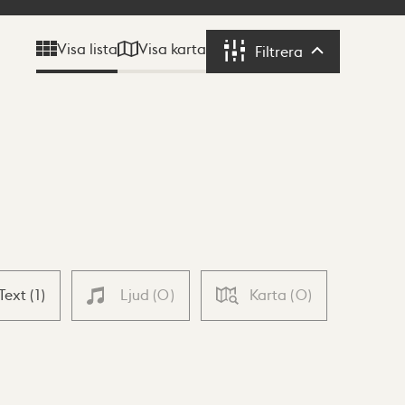
Visa karta
Visa lista
Filtrera
Filtrera
Text
(
1
)
Ljud
(
0
)
Karta
(
0
)