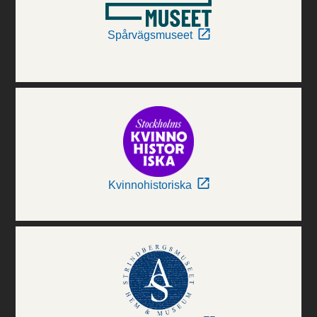
Spårvägsmuseet
Kvinnohistoriska