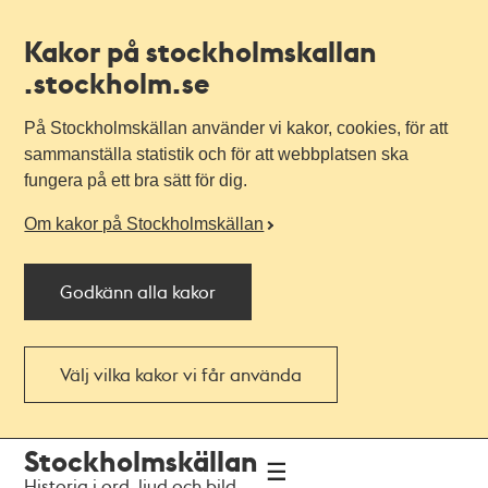
Kakor på stockholmskallan
.stockholm.se
På Stockholmskällan använder vi kakor, cookies, för att
sammanställa statistik och för att webbplatsen ska
fungera på ett bra sätt för dig.
Om kakor på Stockholmskällan
Godkänn alla kakor
Välj vilka kakor vi får använda
Till
Till
Stockholmskällan
navigationen
huvudinnehållet
Historia i ord, ljud och bild