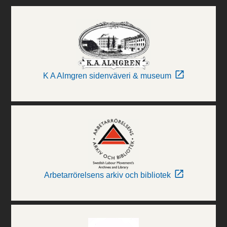
K A Almgren sidenväveri & museum
Arbetarrörelsens arkiv och bibliotek