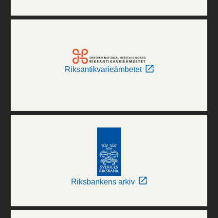
Riksantikvarieämbetet
Riksbankens arkiv