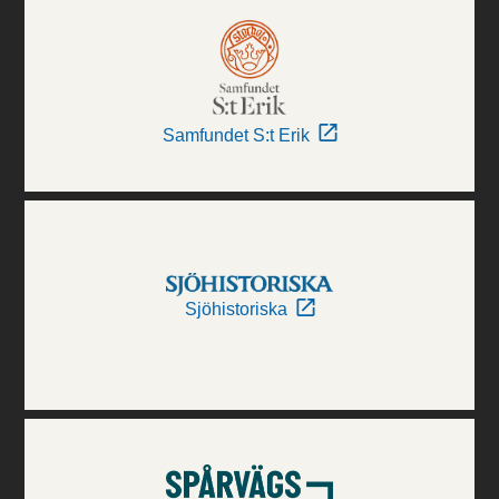
Samfundet S:t Erik
Sjöhistoriska