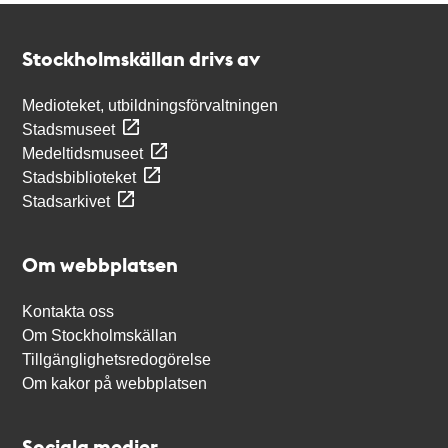
Kontakt
Stockholmskällan
Stockholmskällan drivs av
Medioteket, utbildningsförvaltningen
Stadsmuseet
Medeltidsmuseet
Stadsbiblioteket
Stadsarkivet
Om webbplatsen
Kontakta oss
Om Stockholmskällan
Tillgänglighetsredogörelse
Om kakor på webbplatsen
Sociala medier