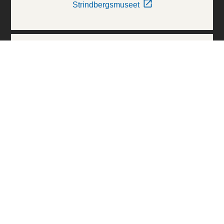
Strindbergsmuseet
Thielska Galleriet
Världskulturmuseerna