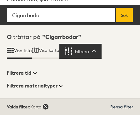
Sök
Fritextsök
Sök
Sökresultat
0
träffar på
Cigarrbodar
Visa karta
Visa lista
Filtrera
Filtrera
Filtrera tid
Filtrera materialtyper
Visningsläge
Totalt
Valda filter:
Karta
Rensa filter
0
träffar
Lista
Karta