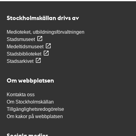
Kontakt
Stockholmskällan
Stockholmskällan drivs av
Medioteket, utbildningsförvaltningen
Stadsmuseet
Medeltidsmuseet
Stadsbiblioteket
Stadsarkivet
Om webbplatsen
Kontakta oss
Om Stockholmskällan
Tillgänglighetsredogörelse
Om kakor på webbplatsen
Sociala medier