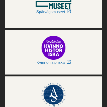
Spårvägsmuseet
Kvinnohistoriska