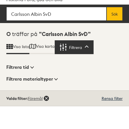
Sök
Fritextsök
Sök
Sökresultat
0
träffar på
Carlsson Albin SvD
Visa karta
Visa lista
Filtrera
Filtrera
Filtrera tid
Filtrera materialtyper
Visningsläge
Totalt
Valda filter:
Föremål
Rensa filter
0
träffar
Lista
Karta