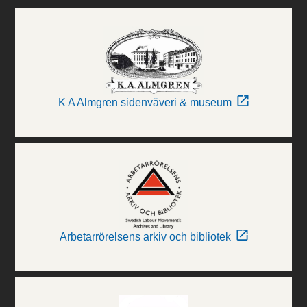
K A Almgren sidenväveri & museum
Arbetarrörelsens arkiv och bibliotek