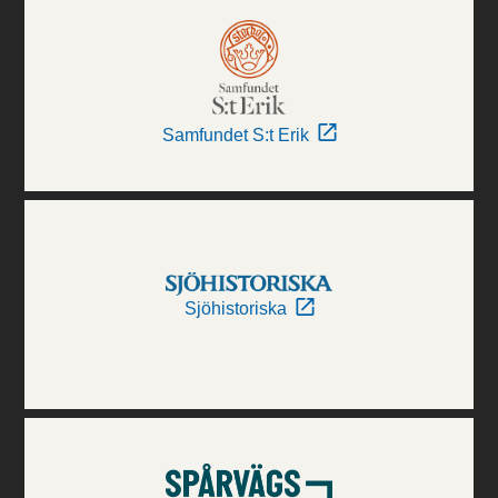
Samfundet S:t Erik
Sjöhistoriska