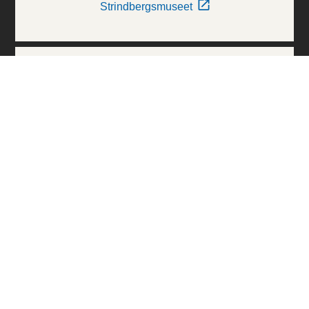
Strindbergsmuseet
Thielska Galleriet
Världskulturmuseerna