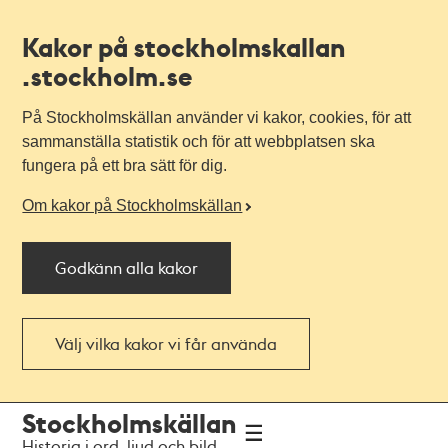
Kakor på stockholmskallan
.stockholm.se
På Stockholmskällan använder vi kakor, cookies, för att
sammanställa statistik och för att webbplatsen ska
fungera på ett bra sätt för dig.
Om kakor på Stockholmskällan
Godkänn alla kakor
Välj vilka kakor vi får använda
Till
Till
Stockholmskällan
navigationen
huvudinnehållet
Historia i ord, ljud och bild