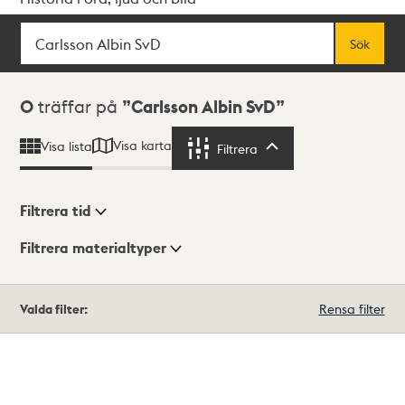
Sök
Fritextsök
Sök
Sökresultat
0
träffar på
Carlsson Albin SvD
Visa karta
Visa lista
Filtrera
Filtrera
Filtrera tid
Filtrera materialtyper
Visningsläge
Totalt
Valda filter:
Rensa filter
0
träffar
Lista
Karta