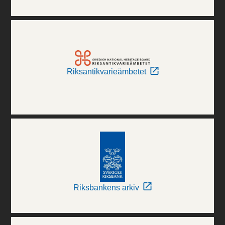
Riksantikvarieämbetet
Riksbankens arkiv