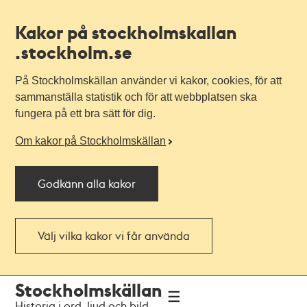
Kakor på stockholmskallan
.stockholm.se
På Stockholmskällan använder vi kakor, cookies, för att
sammanställa statistik och för att webbplatsen ska
fungera på ett bra sätt för dig.
Om kakor på Stockholmskällan
Godkänn alla kakor
Välj vilka kakor vi får använda
Till
Till
Stockholmskällan
navigationen
huvudinnehållet
Historia i ord, ljud och bild