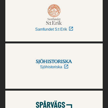
Samfundet S:t Erik
Sjöhistoriska