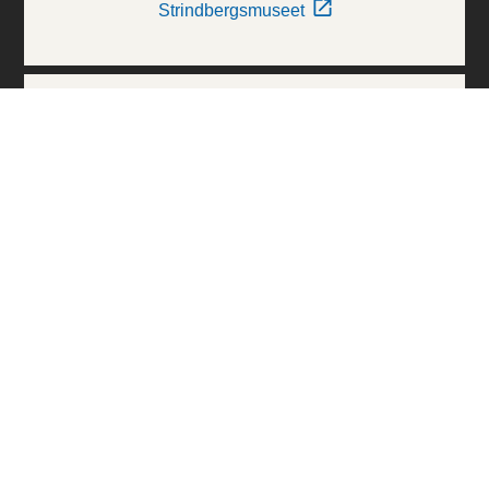
Strindbergsmuseet
Thielska Galleriet
Världskulturmuseerna