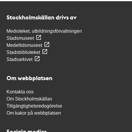
Kontakt
Stockholmskällan
Stockholmskällan drivs av
Medioteket, utbildningsförvaltningen
Stadsmuseet
Medeltidsmuseet
Stadsbiblioteket
Stadsarkivet
Om webbplatsen
Kontakta oss
Om Stockholmskällan
Tillgänglighetsredogörelse
Om kakor på webbplatsen
Sociala medier