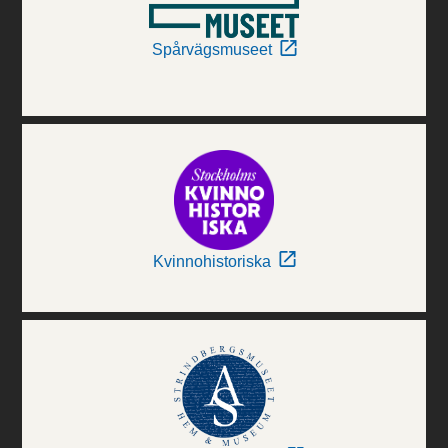
Spårvägsmuseet
Kvinnohistoriska