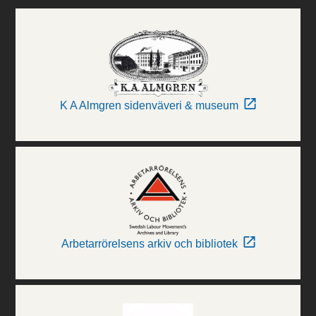
K A Almgren sidenväveri & museum
Arbetarrörelsens arkiv och bibliotek