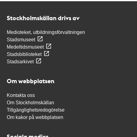
Kontakt
Stockholmskällan
Stockholmskällan drivs av
Medioteket, utbildningsförvaltningen
Stadsmuseet
Medeltidsmuseet
Stadsbiblioteket
Stadsarkivet
Om webbplatsen
Kontakta oss
Om Stockholmskällan
Tillgänglighetsredogörelse
Om kakor på webbplatsen
Sociala medier