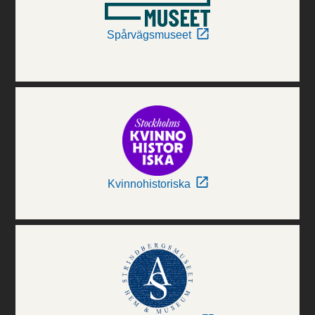
Spårvägsmuseet
Kvinnohistoriska