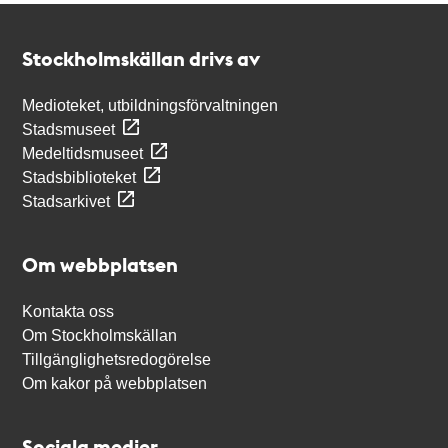
Kontakt
Stockholmskällan
Stockholmskällan drivs av
Medioteket, utbildningsförvaltningen
Stadsmuseet
Medeltidsmuseet
Stadsbiblioteket
Stadsarkivet
Om webbplatsen
Kontakta oss
Om Stockholmskällan
Tillgänglighetsredogörelse
Om kakor på webbplatsen
Sociala medier