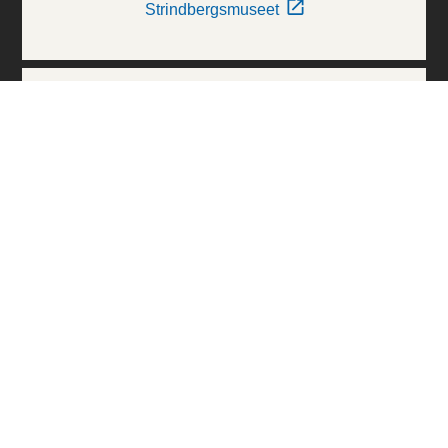
Strindbergsmuseet
Thielska Galleriet
Världskulturmuseerna