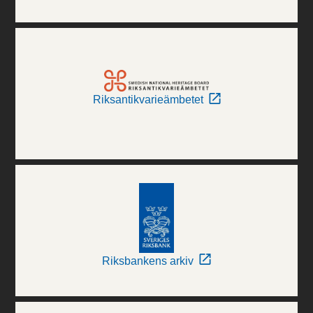
Riksantikvarieämbetet
Riksbankens arkiv