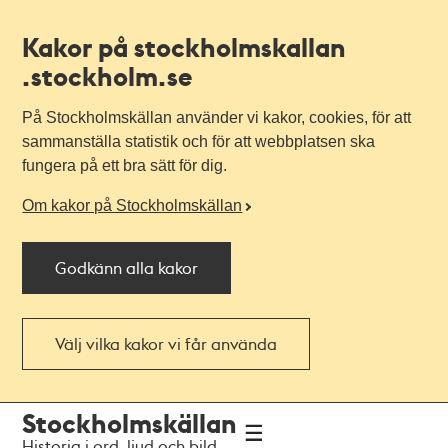
Kakor på stockholmskallan
.stockholm.se
På Stockholmskällan använder vi kakor, cookies, för att
sammanställa statistik och för att webbplatsen ska
fungera på ett bra sätt för dig.
Om kakor på Stockholmskällan
Godkänn alla kakor
Välj vilka kakor vi får använda
Till
Till
Stockholmskällan
navigationen
huvudinnehållet
Historia i ord, ljud och bild