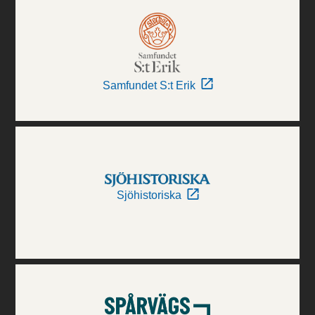
Samfundet S:t Erik
Sjöhistoriska