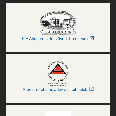
K A Almgren sidenväveri & museum
Arbetarrörelsens arkiv och bibliotek