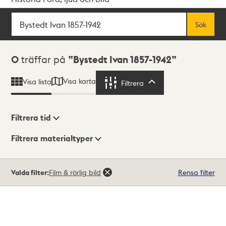
Sök
Fritextsök
Sök
Sökresultat
0
träffar på
Bystedt Ivan 1857-1942
Visa karta
Visa lista
Filtrera
Filtrera
Filtrera tid
Filtrera materialtyper
Visningsläge
Totalt
Valda filter:
Film & rörlig bild
Rensa filter
0
träffar
Lista
Karta