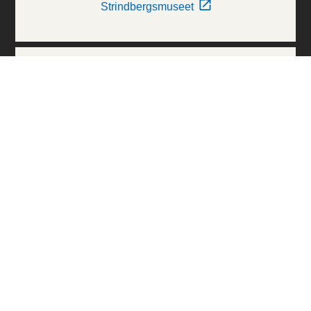
Strindbergsmuseet
Thielska Galleriet
Världskulturmuseerna