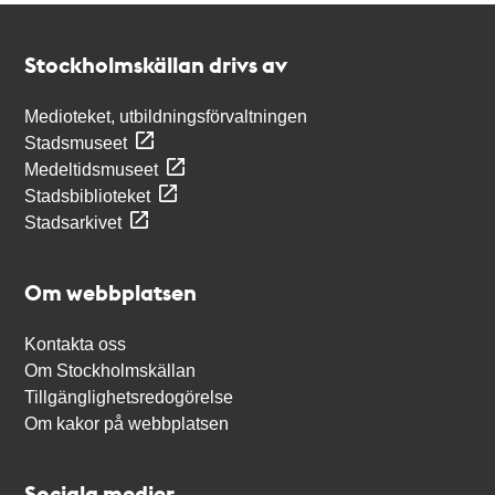
Kontakt
Stockholmskällan
Stockholmskällan drivs av
Medioteket, utbildningsförvaltningen
Stadsmuseet
Medeltidsmuseet
Stadsbiblioteket
Stadsarkivet
Om webbplatsen
Kontakta oss
Om Stockholmskällan
Tillgänglighetsredogörelse
Om kakor på webbplatsen
Sociala medier