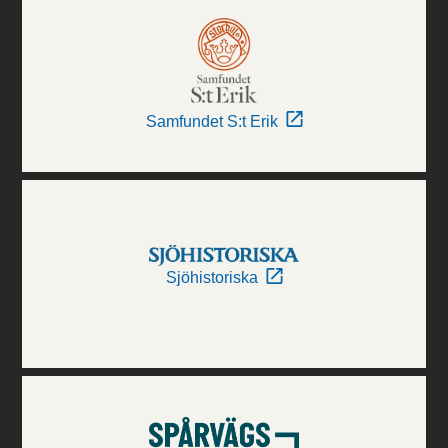
Samfundet S:t Erik
Sjöhistoriska