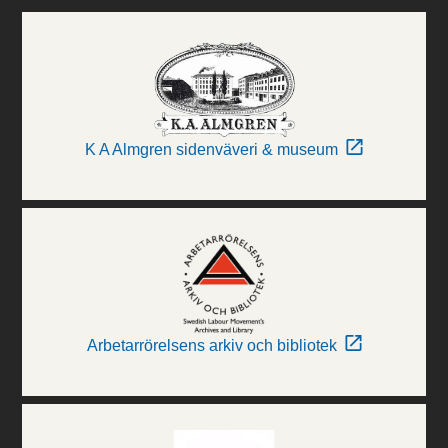
K A Almgren sidenväveri & museum
Arbetarrörelsens arkiv och bibliotek