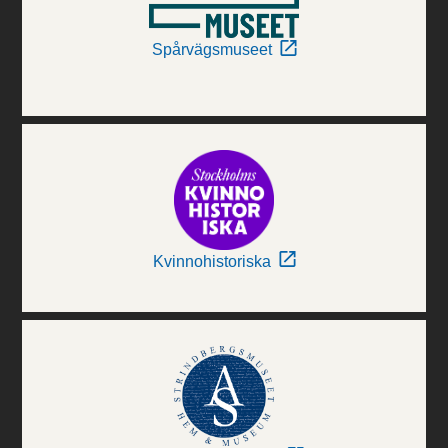
Spårvägsmuseet
Kvinnohistoriska