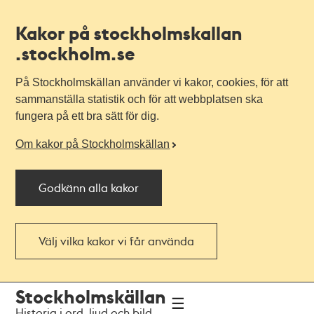
Kakor på stockholmskallan
.stockholm.se
På Stockholmskällan använder vi kakor, cookies, för att
sammanställa statistik och för att webbplatsen ska
fungera på ett bra sätt för dig.
Om kakor på Stockholmskällan
Godkänn alla kakor
Välj vilka kakor vi får använda
Till
Till
Stockholmskällan
navigationen
huvudinnehållet
Historia i ord, ljud och bild