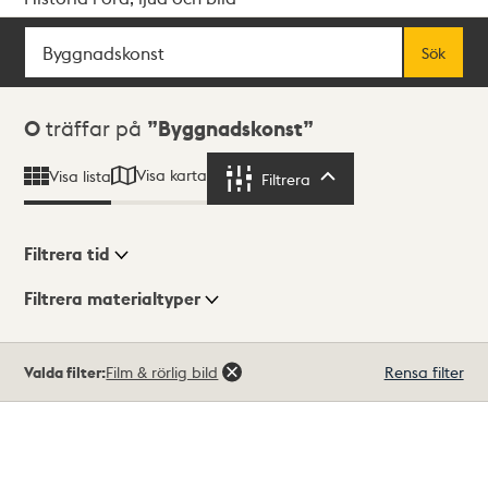
Sök
Fritextsök
Sök
Sökresultat
0
träffar på
Byggnadskonst
Visa karta
Visa lista
Filtrera
Filtrera
Filtrera tid
Filtrera materialtyper
Visningsläge
Totalt
Valda filter:
Film & rörlig bild
Rensa filter
0
träffar
Lista
Karta