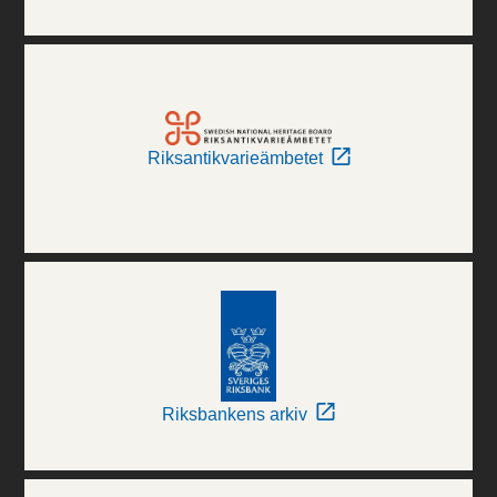
Riksantikvarieämbetet
Riksbankens arkiv