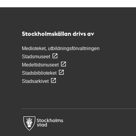
Kontakt
Stockholmskällan
Stockholmskällan drivs av
Medioteket, utbildningsförvaltningen
Stadsmuseet
Medeltidsmuseet
Stadsbiblioteket
Stadsarkivet