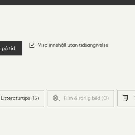
Visa innehåll utan tidsangivelse
a på tid
Litteraturtips
(
15
)
Film & rörlig bild
(
0
)