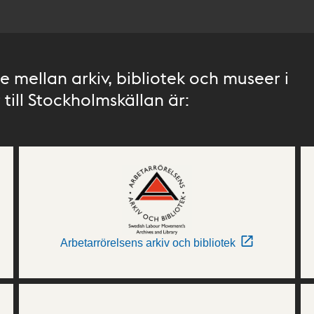
 mellan arkiv, bibliotek och museer i
till Stockholmskällan är:
Arbetarrörelsens arkiv och bibliotek