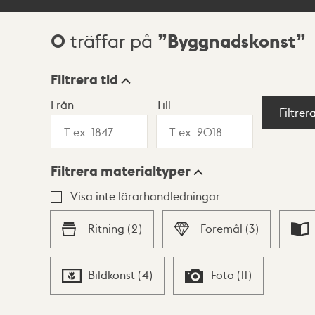
0
Byggnadskonst
träffar på
Sökresultat
Filtrera tid
Från
Till
Visningsläge
Filtrer
Filtrera materialtyper
Lista
Karta
Visa inte lärarhandledningar
Ritning
(
2
)
Föremål
(
3
)
Bildkonst
(
4
)
Foto
(
11
)