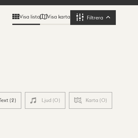
Visa karta
Visa lista
Filtrera
Filtrera
Text
(
2
)
Ljud
(
0
)
Karta
(
0
)