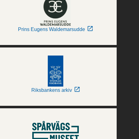
Prins Eugens Waldemarsudde
Riksbankens arkiv