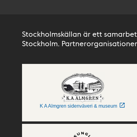
Stockholmskällan är ett samarbete
Stockholm. Partnerorganisationer 
K A Almgren sidenväveri & museum