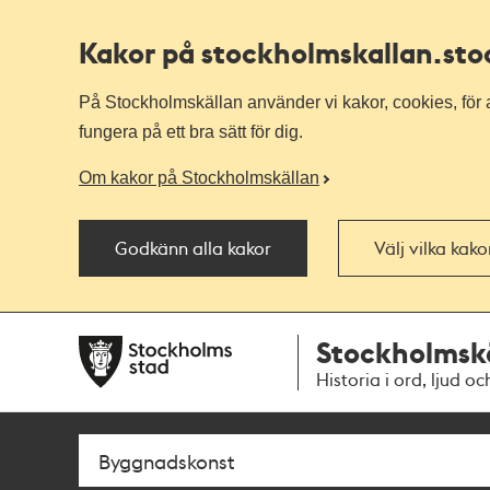
Kakor på stockholmskallan
.st
På Stockholmskällan använder vi kakor, cookies, för a
fungera på ett bra sätt för dig.
Om kakor på Stockholmskällan
Godkänn alla kakor
Välj vilka kak
Till
Till
Stockholmsk
navigationen
huvudinnehållet
Historia i ord, ljud oc
Sök
Fritextsök