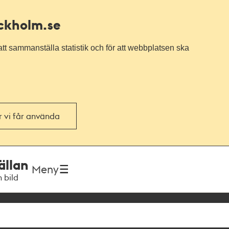
ockholm.se
tt sammanställa statistik och för att webbplatsen ska
or vi får använda
ällan
Meny
h bild