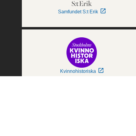
Samfundet S:t Erik
Kvinnohistoriska
Världskulturmuseerna