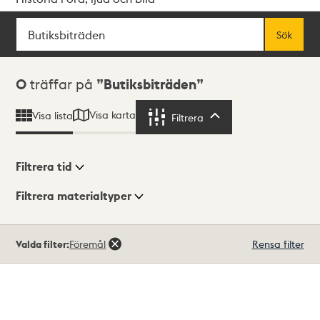
Sök
Fritextsök
Sök
Sökresultat
0
träffar på
Butiksbiträden
Visa karta
Visa lista
Filtrera
Filtrera
Filtrera tid
Filtrera materialtyper
Visningsläge
Totalt
Valda filter:
Föremål
Rensa filter
0
träffar
Lista
Karta