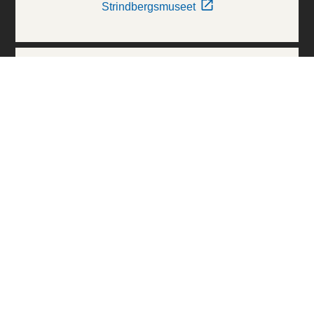
Strindbergsmuseet
Thielska Galleriet
Världskulturmuseerna