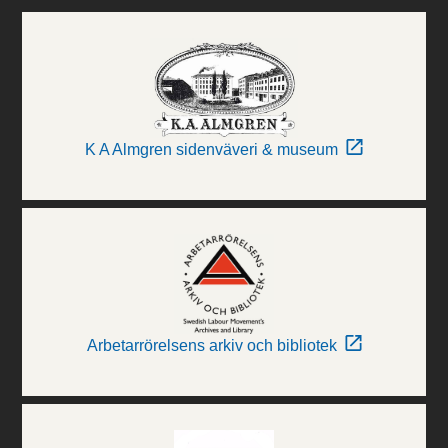
K A Almgren sidenväveri & museum
Arbetarrörelsens arkiv och bibliotek