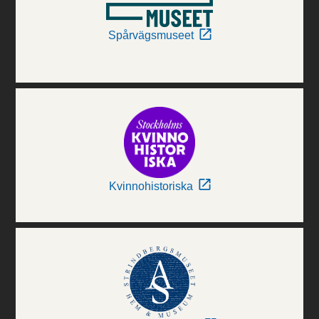
Spårvägsmuseet
Kvinnohistoriska