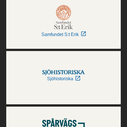
Samfundet S:t Erik
Sjöhistoriska