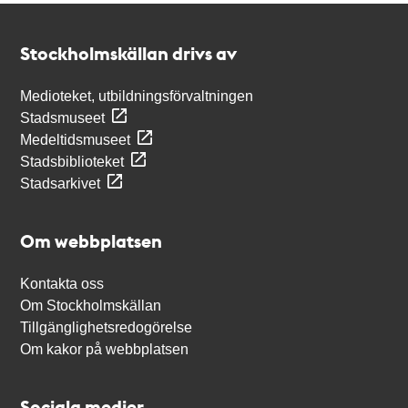
Kontakt
Stockholmskällan
Stockholmskällan drivs av
Medioteket, utbildningsförvaltningen
Stadsmuseet
Medeltidsmuseet
Stadsbiblioteket
Stadsarkivet
Om webbplatsen
Kontakta oss
Om Stockholmskällan
Tillgänglighetsredogörelse
Om kakor på webbplatsen
Sociala medier