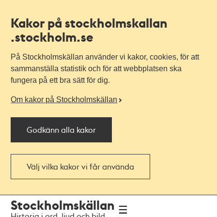
Kakor på stockholmskallan
.stockholm.se
På Stockholmskällan använder vi kakor, cookies, för att
sammanställa statistik och för att webbplatsen ska
fungera på ett bra sätt för dig.
Om kakor på Stockholmskällan
Godkänn alla kakor
Välj vilka kakor vi får använda
Till
Till
Stockholmskällan
navigationen
huvudinnehållet
Historia i ord, ljud och bild