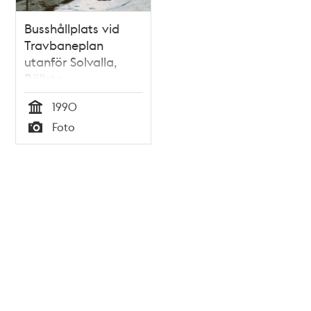
Busshållplats vid
Travbaneplan
utanför Solvalla,
Bällsta
1990
Tid
Foto
Typ