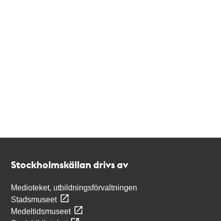
Kontakt
Stockholmskällan
Stockholmskällan drivs av
Medioteket, utbildningsförvaltningen
Stadsmuseet
Medeltidsmuseet