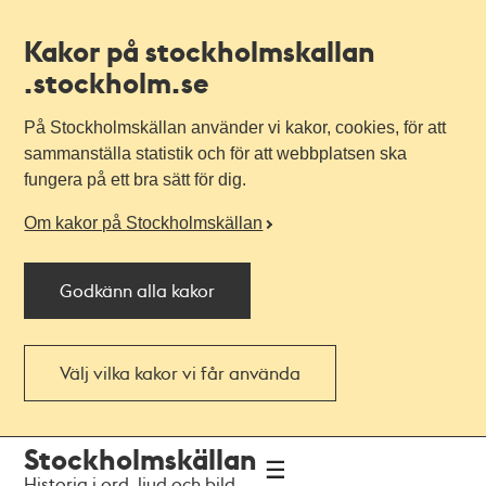
Kakor på stockholmskallan
.stockholm.se
På Stockholmskällan använder vi kakor, cookies, för att
sammanställa statistik och för att webbplatsen ska
fungera på ett bra sätt för dig.
Om kakor på Stockholmskällan
Godkänn alla kakor
Välj vilka kakor vi får använda
Till
Till
Stockholmskällan
navigationen
huvudinnehållet
Historia i ord, ljud och bild