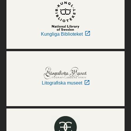
Kungliga Biblioteket
Litografiska museet