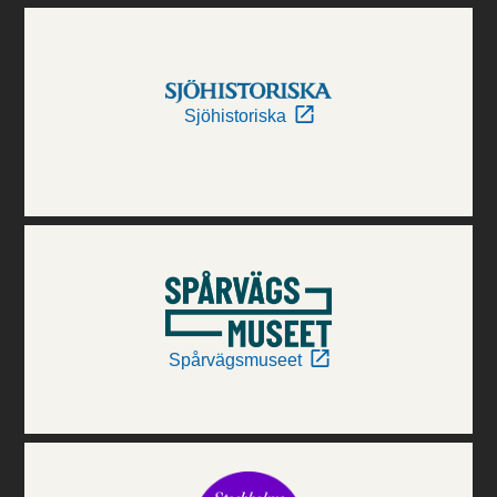
Sjöhistoriska
Spårvägsmuseet