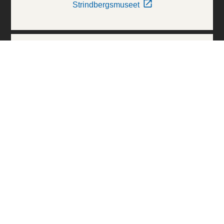
Strindbergsmuseet
Thielska Galleriet
Världskulturmuseerna