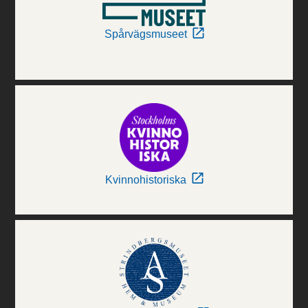
Spårvägsmuseet
Kvinnohistoriska