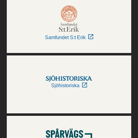
Samfundet S:t Erik
Sjöhistoriska