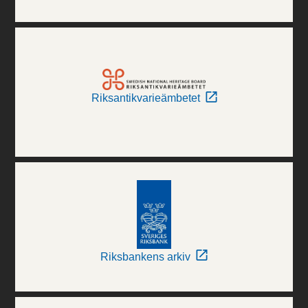
Riksantikvarieämbetet
Riksbankens arkiv