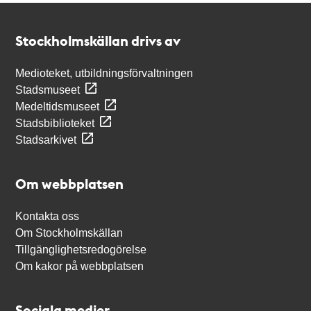
Kontakt
Stockholmskällan
Stockholmskällan drivs av
Medioteket, utbildningsförvaltningen
Stadsmuseet
Medeltidsmuseet
Stadsbiblioteket
Stadsarkivet
Om webbplatsen
Kontakta oss
Om Stockholmskällan
Tillgänglighetsredogörelse
Om kakor på webbplatsen
Sociala medier