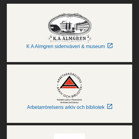
K A Almgren sidenväveri & museum
Arbetarrörelsens arkiv och bibliotek