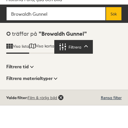
Sök
Fritextsök
Sök
Sökresultat
0
träffar på
Browaldh Gunnel
Visa karta
Visa lista
Filtrera
Filtrera
Filtrera tid
Filtrera materialtyper
Visningsläge
Totalt
Valda filter:
Film & rörlig bild
Rensa filter
0
träffar
Lista
Karta