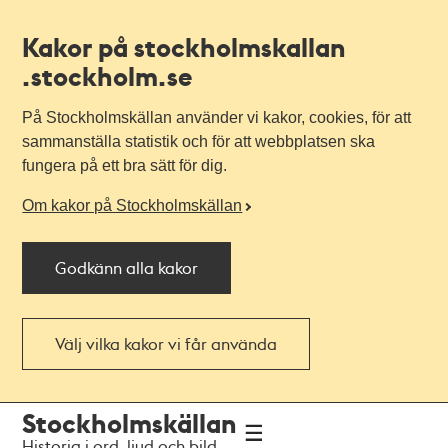
Kakor på stockholmskallan
.stockholm.se
På Stockholmskällan använder vi kakor, cookies, för att
sammanställa statistik och för att webbplatsen ska
fungera på ett bra sätt för dig.
Om kakor på Stockholmskällan
Godkänn alla kakor
Välj vilka kakor vi får använda
Till
Till
Stockholmskällan
navigationen
huvudinnehållet
Historia i ord, ljud och bild