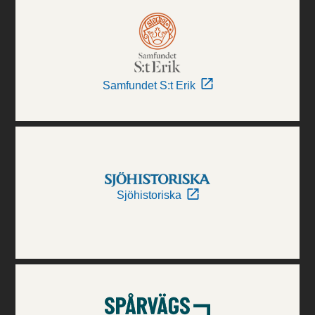
Samfundet S:t Erik
Sjöhistoriska