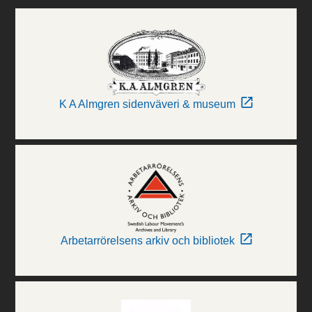
K A Almgren sidenväveri & museum
Arbetarrörelsens arkiv och bibliotek