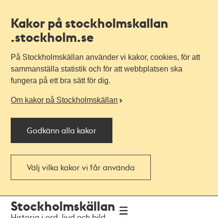
Kakor på stockholmskallan
.stockholm.se
På Stockholmskällan använder vi kakor, cookies, för att
sammanställa statistik och för att webbplatsen ska
fungera på ett bra sätt för dig.
Om kakor på Stockholmskällan
Godkänn alla kakor
Välj vilka kakor vi får använda
Till
Till
Stockholmskällan
navigationen
huvudinnehållet
Historia i ord, ljud och bild