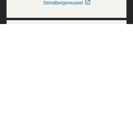
Strindbergsmuseet
Thielska Galleriet
Världskulturmuseerna