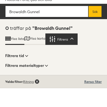
Sök
Fritextsök
Sök
Sökresultat
0
träffar på
Browaldh Gunnel
Visa karta
Visa lista
Filtrera
Filtrera
Filtrera tid
Filtrera materialtyper
Visningsläge
Totalt
Valda filter:
Ritning
Rensa filter
0
träffar
Lista
Karta