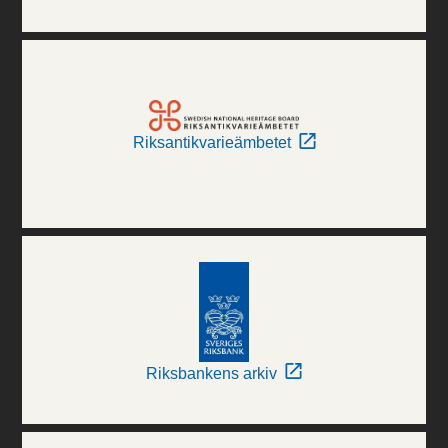
Riksantikvarieämbetet
Riksbankens arkiv