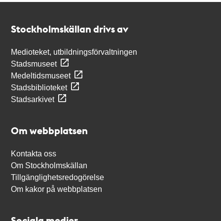
Kontakt
Stockholmskällan
Stockholmskällan drivs av
Medioteket, utbildningsförvaltningen
Stadsmuseet
Medeltidsmuseet
Stadsbiblioteket
Stadsarkivet
Om webbplatsen
Kontakta oss
Om Stockholmskällan
Tillgänglighetsredogörelse
Om kakor på webbplatsen
Sociala medier