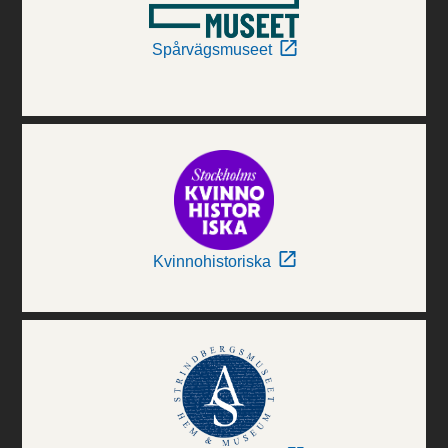
Spårvägsmuseet
Kvinnohistoriska