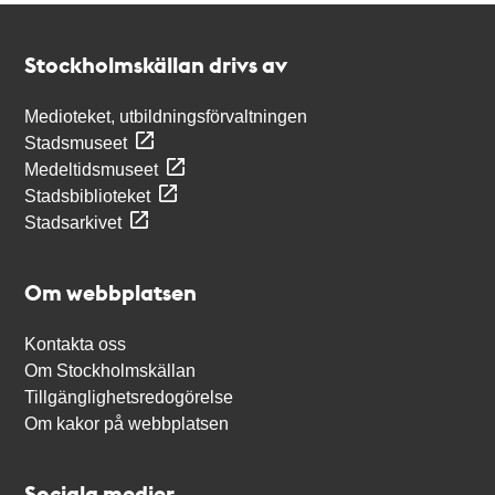
Kontakt
Stockholmskällan
Stockholmskällan drivs av
Medioteket, utbildningsförvaltningen
Stadsmuseet
Medeltidsmuseet
Stadsbiblioteket
Stadsarkivet
Om webbplatsen
Kontakta oss
Om Stockholmskällan
Tillgänglighetsredogörelse
Om kakor på webbplatsen
Sociala medier