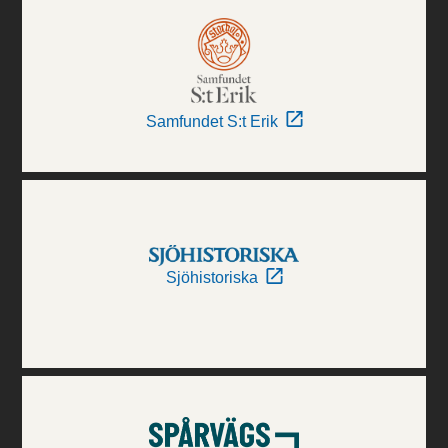
Samfundet S:t Erik
Sjöhistoriska