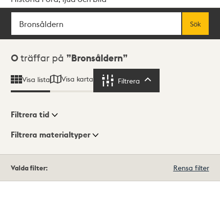
Sök
Fritextsök
Sök
Sökresultat
0
träffar på
Bronsåldern
Visa karta
Visa lista
Filtrera
Filtrera
Filtrera tid
Filtrera materialtyper
Visningsläge
Totalt
Valda filter:
Rensa filter
0
träffar
Lista
Karta