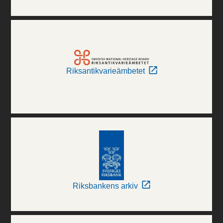
Riksantikvarieämbetet
Riksbankens arkiv