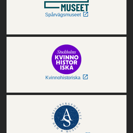
Spårvägsmuseet
Kvinnohistoriska