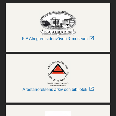
K A Almgren sidenväveri & museum
Arbetarrörelsens arkiv och bibliotek