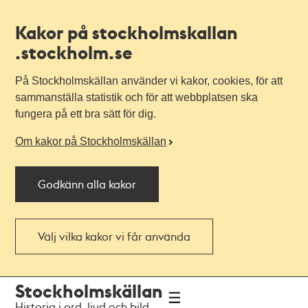
Kakor på stockholmskallan
.stockholm.se
På Stockholmskällan använder vi kakor, cookies, för att
sammanställa statistik och för att webbplatsen ska
fungera på ett bra sätt för dig.
Om kakor på Stockholmskällan
Godkänn alla kakor
Välj vilka kakor vi får använda
Till
Till
Stockholmskällan
navigationen
huvudinnehållet
Historia i ord, ljud och bild