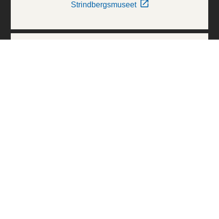
Strindbergsmuseet
Thielska Galleriet
Världskulturmuseerna