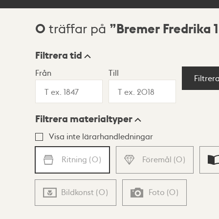
0
Bremer Fredrika 
träffar på
Sökresultat
Filtrera tid
Från
Till
Visningsläge
Filtrer
Filtrera materialtyper
Lista
Karta
Visa inte lärarhandledningar
Ritning
(
0
)
Föremål
(
0
)
Bildkonst
(
0
)
Foto
(
0
)