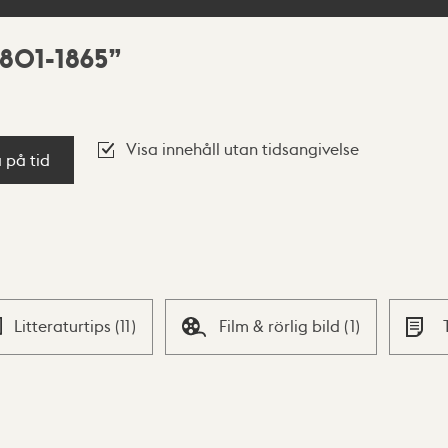
1801-1865
Visa innehåll utan tidsangivelse
a på tid
Litteraturtips
(
11
)
Film & rörlig bild
(
1
)