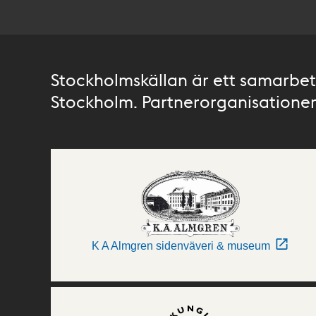
Stockholmskällan är ett samarbete
Stockholm. Partnerorganisationer 
K A Almgren sidenväveri & museum