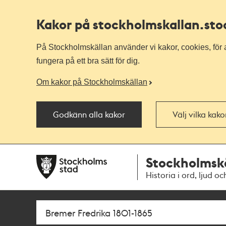
Kakor på stockholmskallan
.st
På Stockholmskällan använder vi kakor, cookies, för a
fungera på ett bra sätt för dig.
Om kakor på Stockholmskällan
Godkänn alla kakor
Välj vilka kak
Till
Till
Stockholmsk
navigationen
huvudinnehållet
Historia i ord, ljud oc
Sök
Fritextsök