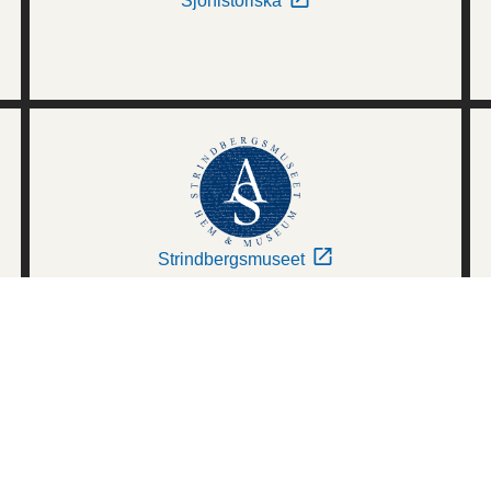
Sjöhistoriska
Strindbergsmuseet