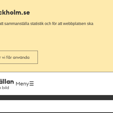
ockholm.se
tt sammanställa statistik och för att webbplatsen ska
or vi får använda
ällan
Meny
h bild