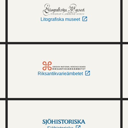
Litografiska museet
Riksantikvarieämbetet