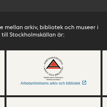
 mellan arkiv, bibliotek och museer i
till Stockholmskällan är:
Arbetarrörelsens arkiv och bibliotek