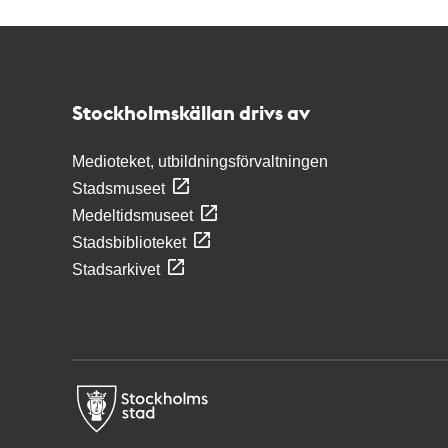
Kontakt
Stockholmskällan
Stockholmskällan drivs av
Medioteket, utbildningsförvaltningen
Stadsmuseet
Medeltidsmuseet
Stadsbiblioteket
Stadsarkivet