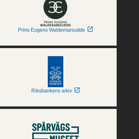
Prins Eugens Waldemarsudde
Riksbankens arkiv