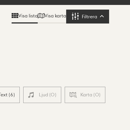
Visa karta
Visa lista
Filtrera
Filtrera
Text
(
6
)
Ljud
(
0
)
Karta
(
0
)