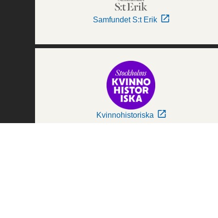
Samfundet S:t Erik
Kvinnohistoriska
Världskulturmuseerna