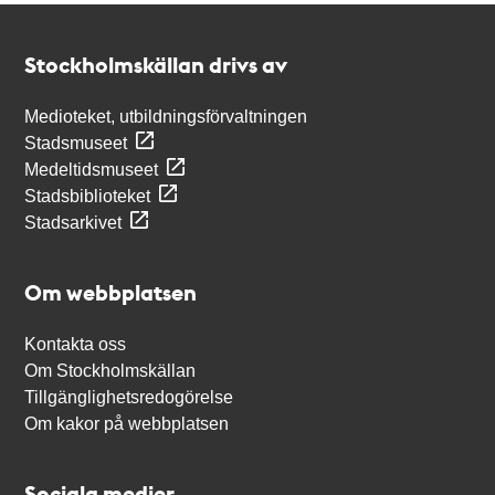
Kontakt
Stockholmskällan
Stockholmskällan drivs av
Medioteket, utbildningsförvaltningen
Stadsmuseet
Medeltidsmuseet
Stadsbiblioteket
Stadsarkivet
Om webbplatsen
Kontakta oss
Om Stockholmskällan
Tillgänglighetsredogörelse
Om kakor på webbplatsen
Sociala medier