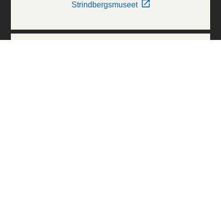
Strindbergsmuseet
Thielska Galleriet
Världskulturmuseerna