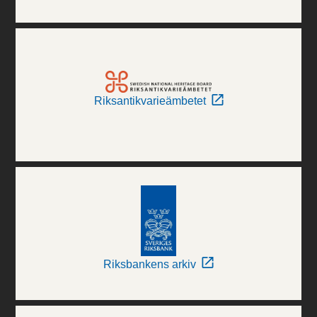
Riksantikvarieämbetet
Riksbankens arkiv