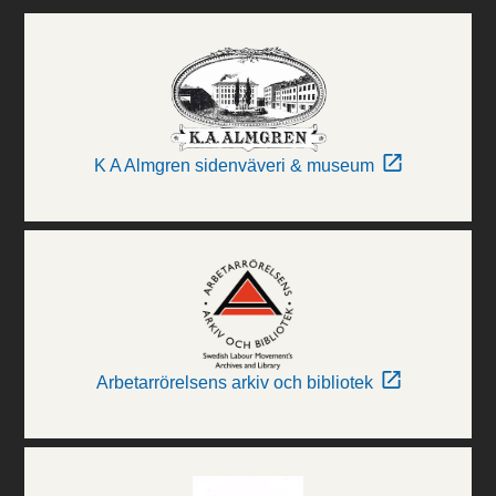
K A Almgren sidenväveri & museum
Arbetarrörelsens arkiv och bibliotek