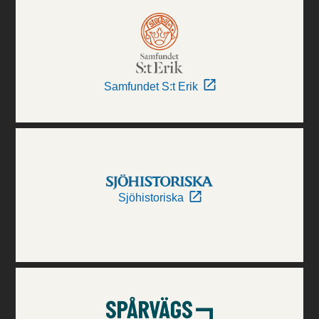
Samfundet S:t Erik
Sjöhistoriska