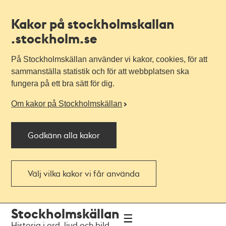
Kakor på stockholmskallan
.stockholm.se
På Stockholmskällan använder vi kakor, cookies, för att
sammanställa statistik och för att webbplatsen ska
fungera på ett bra sätt för dig.
Om kakor på Stockholmskällan
Godkänn alla kakor
Välj vilka kakor vi får använda
Till
Till
Stockholmskällan
navigationen
huvudinnehållet
Historia i ord, ljud och bild