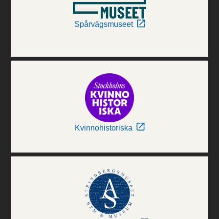
Spårvägsmuseet
Kvinnohistoriska