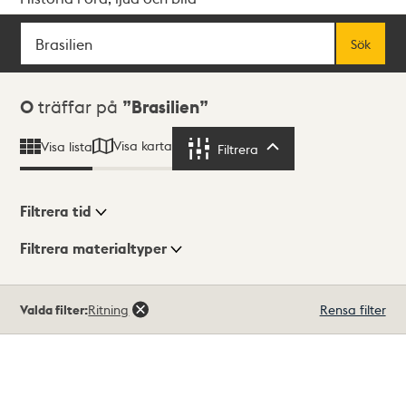
Sök
Fritextsök
Sök
Sökresultat
0
träffar på
Brasilien
Visa karta
Visa lista
Filtrera
Filtrera
Filtrera tid
Filtrera materialtyper
Visningsläge
Totalt
Valda filter:
Ritning
Rensa filter
0
träffar
Lista
Karta