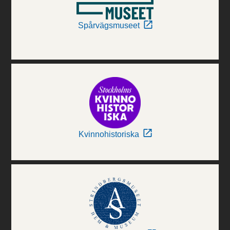
Spårvägsmuseet
Kvinnohistoriska