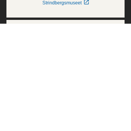
Strindbergsmuseet
Thielska Galleriet
Världskulturmuseerna