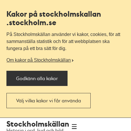
Kakor på stockholmskallan
.stockholm.se
På Stockholmskällan använder vi kakor, cookies, för att
sammanställa statistik och för att webbplatsen ska
fungera på ett bra sätt för dig.
Om kakor på Stockholmskällan
Godkänn alla kakor
Välj vilka kakor vi får använda
Till
Till
Stockholmskällan
navigationen
huvudinnehållet
Historia i ord, ljud och bild