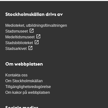
Kontakt
Stockholmskällan
Stockholmskällan drivs av
Medioteket, utbildningsförvaltningen
Stadsmuseet
Medeltidsmuseet
Stadsbiblioteket
Stadsarkivet
Om webbplatsen
Kontakta oss
Om Stockholmskällan
Tillgänglighetsredogörelse
Om kakor på webbplatsen
Sociala medier