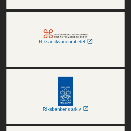
Riksantikvarieämbetet
Riksbankens arkiv