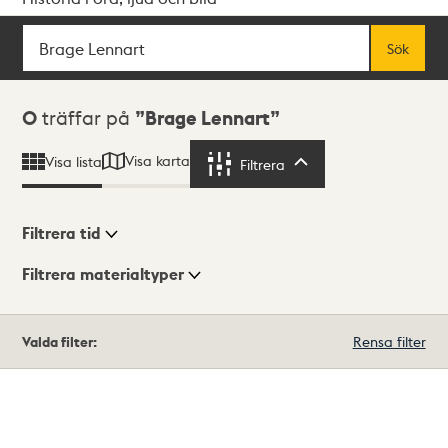
Sök
Fritextsök
Sök
Sökresultat
0
träffar på
Brage Lennart
Visa karta
Visa lista
Filtrera
Filtrera
Filtrera tid
Filtrera materialtyper
Visningsläge
Totalt
Valda filter:
Rensa filter
0
träffar
Lista
Karta