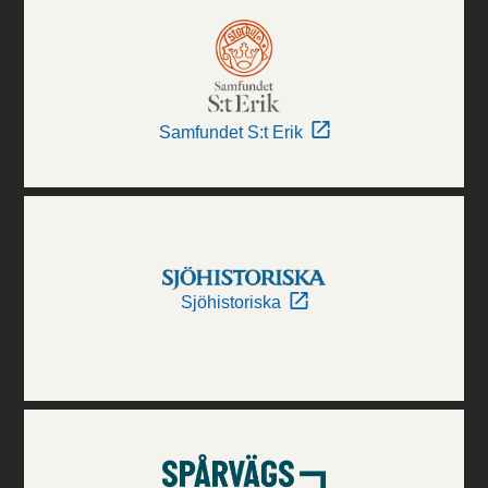
Samfundet S:t Erik
Sjöhistoriska