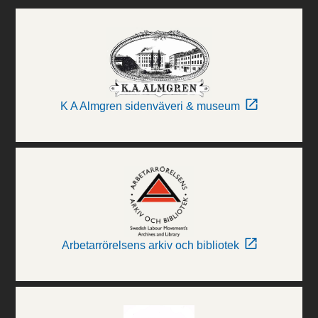
K A Almgren sidenväveri & museum
Arbetarrörelsens arkiv och bibliotek