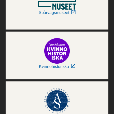
Spårvägsmuseet
Kvinnohistoriska