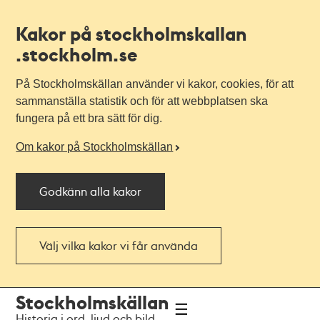
Kakor på stockholmskallan
.stockholm.se
På Stockholmskällan använder vi kakor, cookies, för att
sammanställa statistik och för att webbplatsen ska
fungera på ett bra sätt för dig.
Om kakor på Stockholmskällan
Godkänn alla kakor
Välj vilka kakor vi får använda
Till
Till
Stockholmskällan
navigationen
huvudinnehållet
Historia i ord, ljud och bild