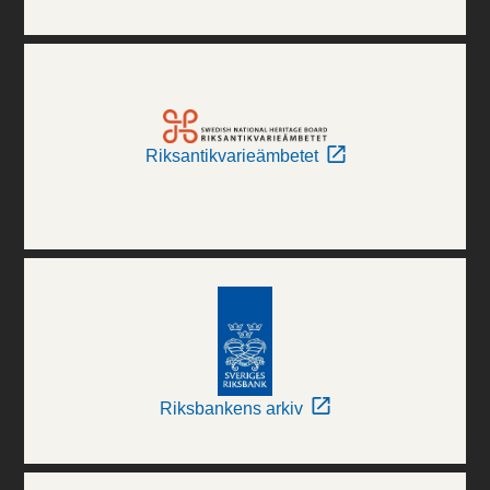
Riksantikvarieämbetet
Riksbankens arkiv