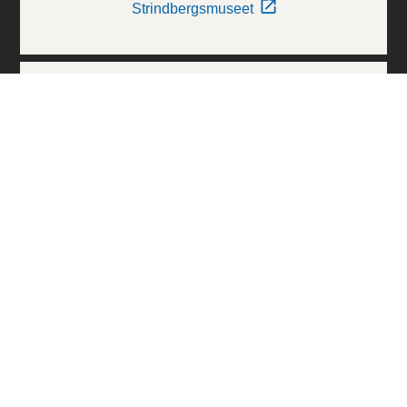
Strindbergsmuseet
Thielska Galleriet
Världskulturmuseerna