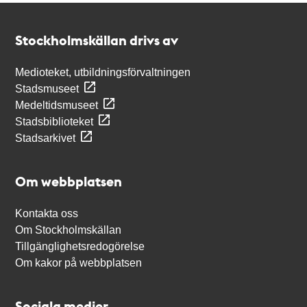
Kontakt
Stockholmskällan
Stockholmskällan drivs av
Medioteket, utbildningsförvaltningen
Stadsmuseet
Medeltidsmuseet
Stadsbiblioteket
Stadsarkivet
Om webbplatsen
Kontakta oss
Om Stockholmskällan
Tillgänglighetsredogörelse
Om kakor på webbplatsen
Sociala medier