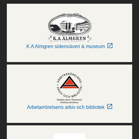
K A Almgren sidenväveri & museum
Arbetarrörelsens arkiv och bibliotek