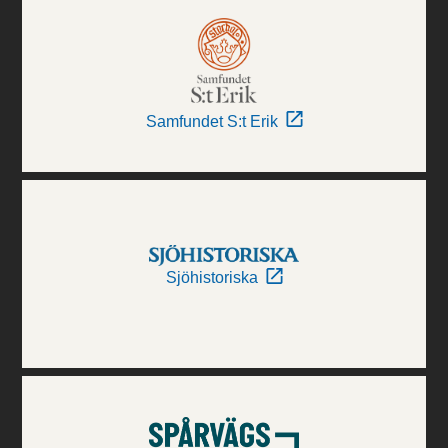
Samfundet S:t Erik
Sjöhistoriska