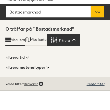
Sök
Fritextsök
Sök
Sökresultat
0
träffar på
Bostadsmarknad
Visa karta
Visa lista
Filtrera
Filtrera
Filtrera tid
Filtrera materialtyper
Visningsläge
Totalt
Valda filter:
Bildkonst
Rensa filter
0
träffar
Lista
Karta