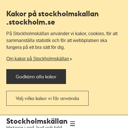
Kakor på stockholmskallan
.stockholm.se
På Stockholmskällan använder vi kakor, cookies, för att
sammanställa statistik och för att webbplatsen ska
fungera på ett bra sätt för dig.
Om kakor på Stockholmskällan
Godkänn alla kakor
Välj vilka kakor vi får använda
Till
Till
Stockholmskällan
navigationen
huvudinnehållet
Historia i ord, ljud och bild