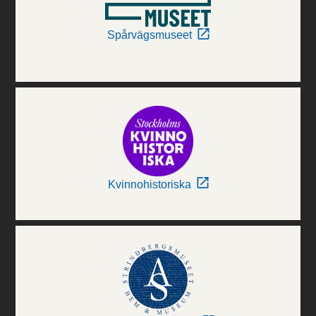
Spårvägsmuseet
Kvinnohistoriska