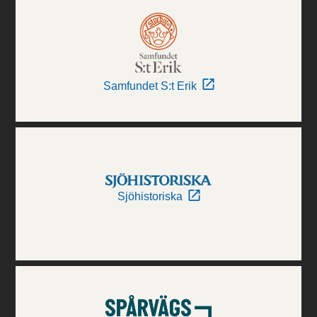
Samfundet S:t Erik
Sjöhistoriska