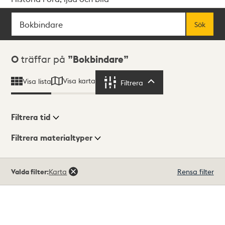
Sök
Fritextsök
Sök
Sökresultat
0
träffar på
Bokbindare
Visa karta
Visa lista
Filtrera
Filtrera
Filtrera tid
Filtrera materialtyper
Visningsläge
Totalt
Valda filter:
Karta
Rensa filter
0
träffar
Lista
Karta