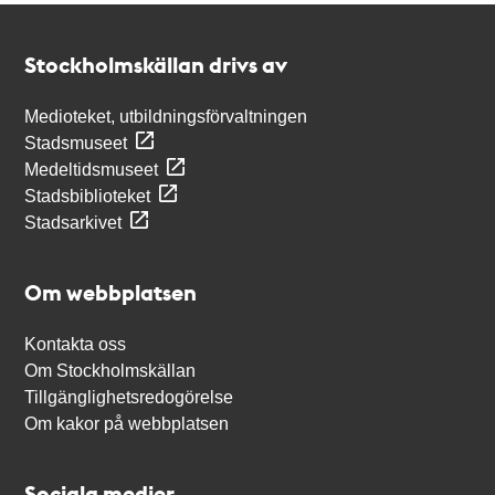
Kontakt
Stockholmskällan
Stockholmskällan drivs av
Medioteket, utbildningsförvaltningen
Stadsmuseet
Medeltidsmuseet
Stadsbiblioteket
Stadsarkivet
Om webbplatsen
Kontakta oss
Om Stockholmskällan
Tillgänglighetsredogörelse
Om kakor på webbplatsen
Sociala medier