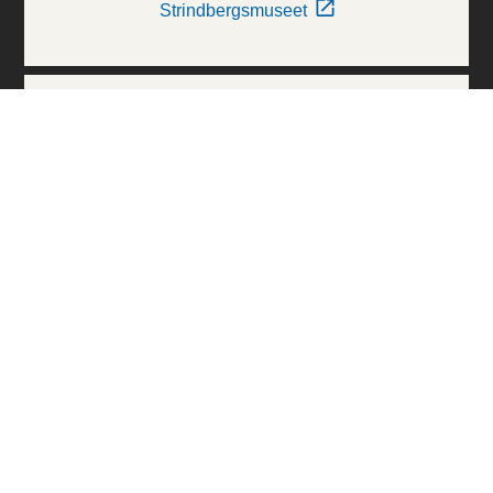
Strindbergsmuseet
Thielska Galleriet
Världskulturmuseerna