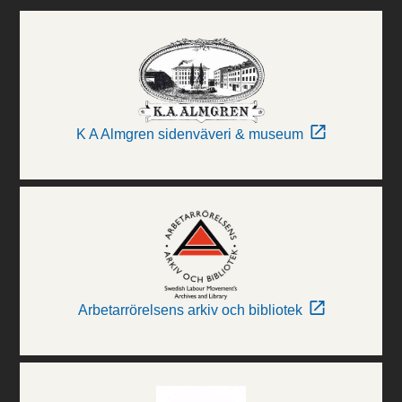
K A Almgren sidenväveri & museum
Arbetarrörelsens arkiv och bibliotek