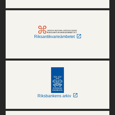
Riksantikvarieämbetet
Riksbankens arkiv