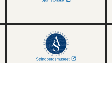
Sjöhistoriska
Strindbergsmuseet