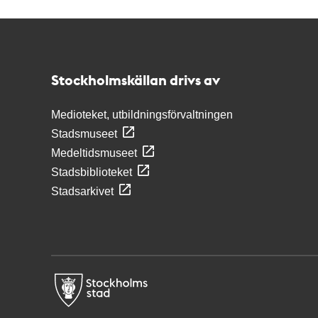
Kontakt
Stockholmskällan
Stockholmskällan drivs av
Medioteket, utbildningsförvaltningen
Stadsmuseet
Medeltidsmuseet
Stadsbiblioteket
Stadsarkivet