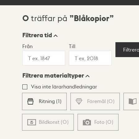
0
Blåkopior
träffar på
Sökresultat
Filtrera tid
Från
Till
Visningsläge
Filtrer
Filtrera materialtyper
Lista
Karta
Visa inte lärarhandledningar
Ritning
(
1
)
Föremål
(
0
)
Bildkonst
(
0
)
Foto
(
0
)