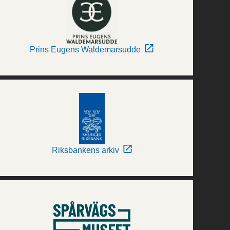
Prins Eugens Waldemarsudde
Riksbankens arkiv