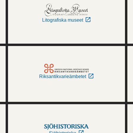
Litografiska museet
Riksantikvarieämbetet