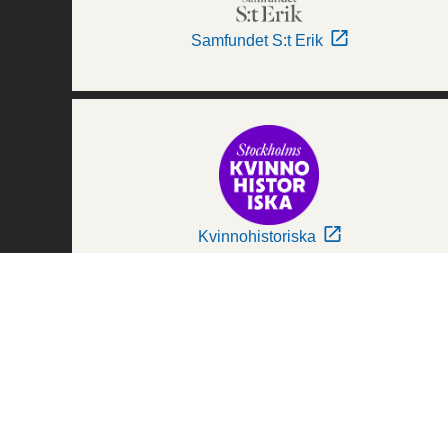
Samfundet S:t Erik
Kvinnohistoriska
Världskulturmuseerna