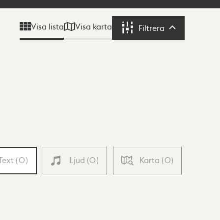
Visa karta
Visa lista
Filtrera
Filtrera
Text
(
0
)
Ljud
(
0
)
Karta
(
0
)