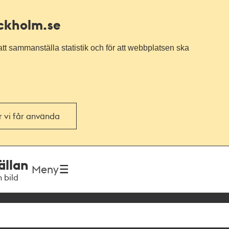
ockholm.se
tt sammanställa statistik och för att webbplatsen ska
or vi får använda
ällan
Meny
h bild