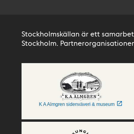
Stockholmskällan är ett samarbete
Stockholm. Partnerorganisationer 
K A Almgren sidenväveri & museum