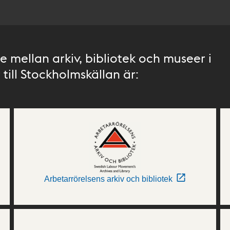
 mellan arkiv, bibliotek och museer i
till Stockholmskällan är:
Arbetarrörelsens arkiv och bibliotek