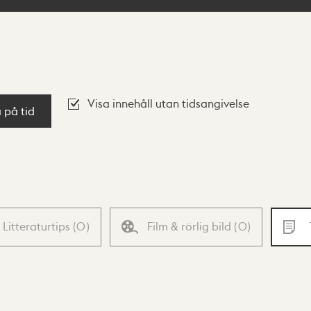
Visa innehåll utan tidsangivelse
a på tid
Litteraturtips
(
0
)
Film & rörlig bild
(
0
)