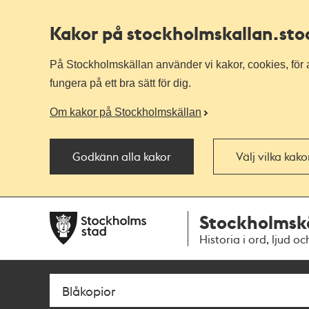
Kakor på stockholmskallan
.st
På Stockholmskällan använder vi kakor, cookies, för a
fungera på ett bra sätt för dig.
Om kakor på Stockholmskällan
Godkänn alla kakor
Välj vilka kak
Till
Till
Stockholmsk
navigationen
huvudinnehållet
Historia i ord, ljud oc
Sök
Fritextsök