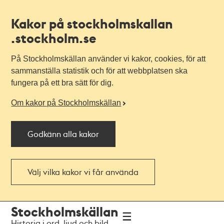
Kakor på stockholmskallan
.stockholm.se
På Stockholmskällan använder vi kakor, cookies, för att
sammanställa statistik och för att webbplatsen ska
fungera på ett bra sätt för dig.
Om kakor på Stockholmskällan
Godkänn alla kakor
Välj vilka kakor vi får använda
Till
Till
Stockholmskällan
navigationen
huvudinnehållet
Historia i ord, ljud och bild