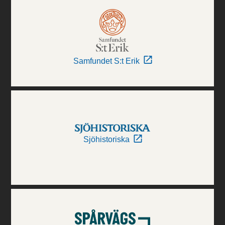
Samfundet S:t Erik
Sjöhistoriska