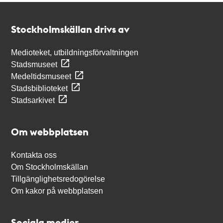
Kontakt
Stockholmskällan
Stockholmskällan drivs av
Medioteket, utbildningsförvaltningen
Stadsmuseet
Medeltidsmuseet
Stadsbiblioteket
Stadsarkivet
Om webbplatsen
Kontakta oss
Om Stockholmskällan
Tillgänglighetsredogörelse
Om kakor på webbplatsen
Sociala medier