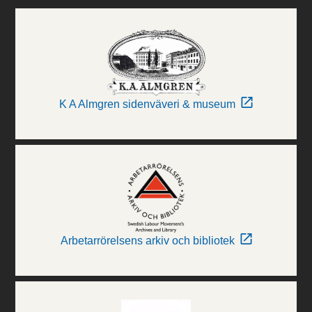
K A Almgren sidenväveri & museum
Arbetarrörelsens arkiv och bibliotek