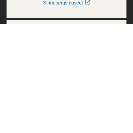
Strindbergsmuseet
Thielska Galleriet
Världskulturmuseerna