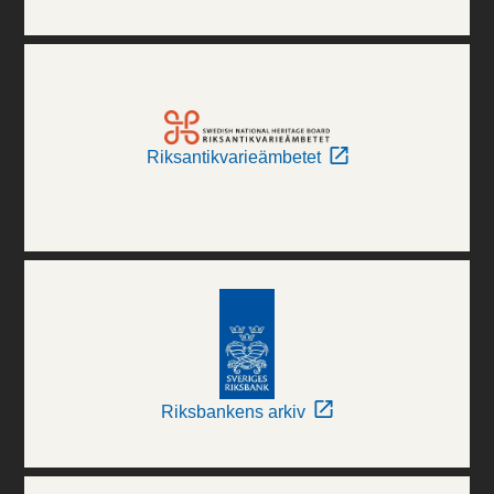
Riksantikvarieämbetet
Riksbankens arkiv