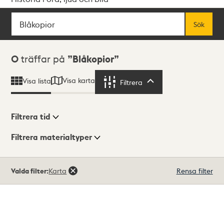
Sök
Fritextsök
Sök
Sökresultat
0
träffar på
Blåkopior
Visa karta
Visa lista
Filtrera
Filtrera
Filtrera tid
Filtrera materialtyper
Visningsläge
Totalt
Valda filter:
Karta
Rensa filter
0
träffar
Lista
Karta