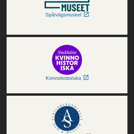
Spårvägsmuseet
Kvinnohistoriska