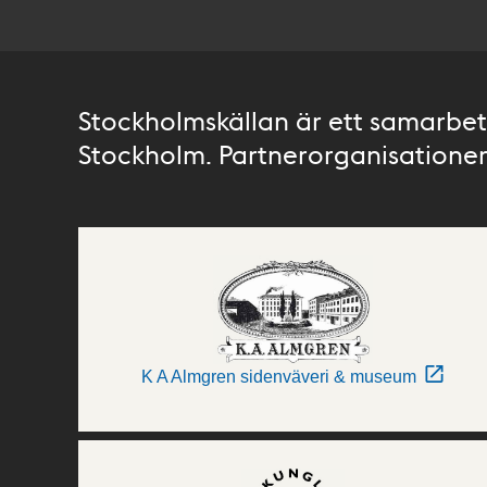
Stockholmskällan är ett samarbete
Stockholm. Partnerorganisationer 
K A Almgren sidenväveri & museum