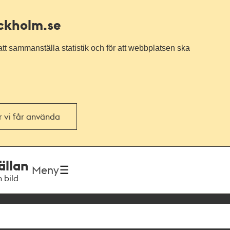
ockholm.se
tt sammanställa statistik och för att webbplatsen ska
or vi får använda
ällan
Meny
h bild