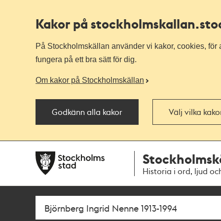
Kakor på stockholmskallan
.st
På Stockholmskällan använder vi kakor, cookies, för a
fungera på ett bra sätt för dig.
Om kakor på Stockholmskällan
Godkänn alla kakor
Välj vilka kak
Till
Till
Stockholmsk
navigationen
huvudinnehållet
Historia i ord, ljud oc
Sök
Fritextsök