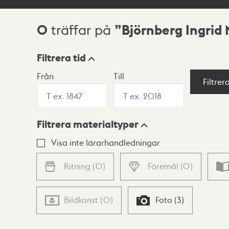
0
Björnberg Ingrid
träffar på
Sökresultat
Filtrera tid
Från
Till
Visningsläge
Filtrer
Filtrera materialtyper
Lista
Karta
Visa inte lärarhandledningar
Ritning
(
0
)
Föremål
(
0
)
Bildkonst
(
0
)
Foto
(
3
)