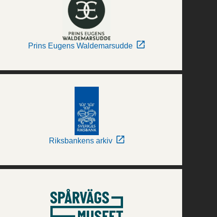
Prins Eugens Waldemarsudde
Riksbankens arkiv