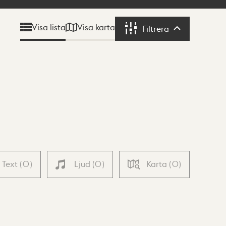
Visa karta
Visa lista
Filtrera
Filtrera
Text
(
0
)
Ljud
(
0
)
Karta
(
0
)