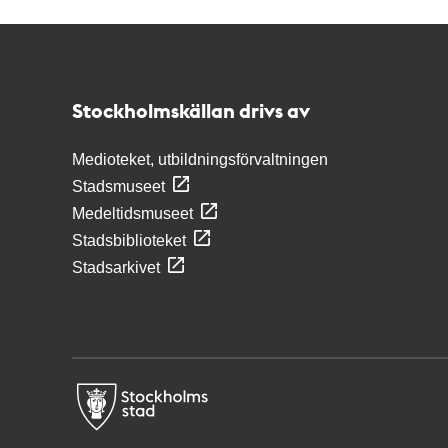
Kontakt
Stockholmskällan
Stockholmskällan drivs av
Medioteket, utbildningsförvaltningen
Stadsmuseet
Medeltidsmuseet
Stadsbiblioteket
Stadsarkivet