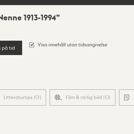
 Nenne 1913-1994
Visa innehåll utan tidsangivelse
a på tid
Litteraturtips
(
0
)
Film & rörlig bild
(
0
)