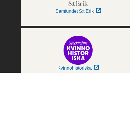
Samfundet S:t Erik
Kvinnohistoriska
Världskulturmuseerna