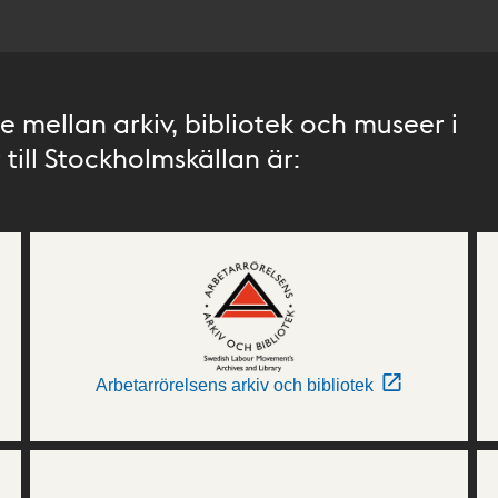
 mellan arkiv, bibliotek och museer i
till Stockholmskällan är:
Arbetarrörelsens arkiv och bibliotek