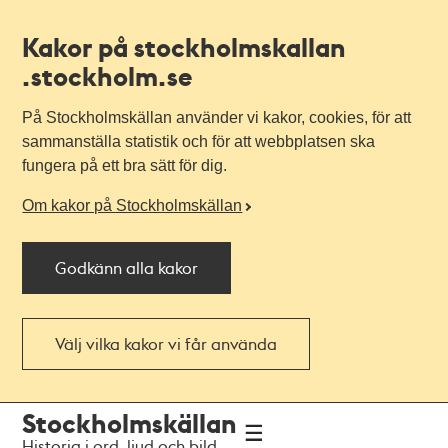
Kakor på stockholmskallan
.stockholm.se
På Stockholmskällan använder vi kakor, cookies, för att
sammanställa statistik och för att webbplatsen ska
fungera på ett bra sätt för dig.
Om kakor på Stockholmskällan
Godkänn alla kakor
Välj vilka kakor vi får använda
Till
Till
Stockholmskällan
navigationen
huvudinnehållet
Historia i ord, ljud och bild