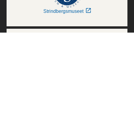
Strindbergsmuseet
Thielska Galleriet
Världskulturmuseerna