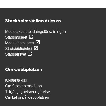
Kontakt
Stockholmskällan
Stockholmskällan drivs av
Medioteket, utbildningsförvaltningen
Stadsmuseet
Medeltidsmuseet
Stadsbiblioteket
Stadsarkivet
Om webbplatsen
Kontakta oss
Om Stockholmskällan
Tillgänglighetsredogörelse
Om kakor på webbplatsen