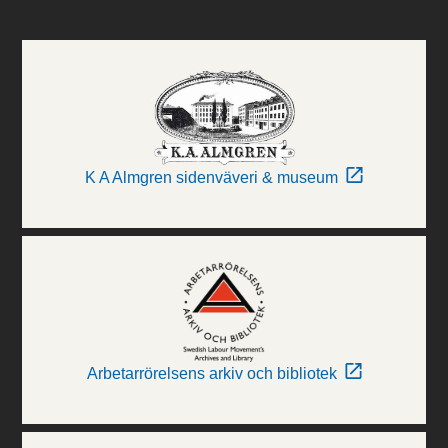
K A Almgren sidenväveri & museum
Arbetarrörelsens arkiv och bibliotek