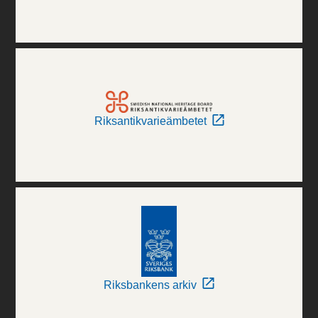
Riksantikvarieämbetet
Riksbankens arkiv