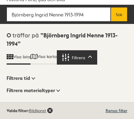
Sök
Fritextsök
Sök
Sökresultat
0
träffar på
Björnberg Ingrid Nenne 1913-
1994
Visa karta
Visa lista
Filtrera
Filtrera
Filtrera tid
Filtrera materialtyper
Visningsläge
Totalt
Valda filter:
Bildkonst
Rensa filter
0
träffar
Lista
Karta