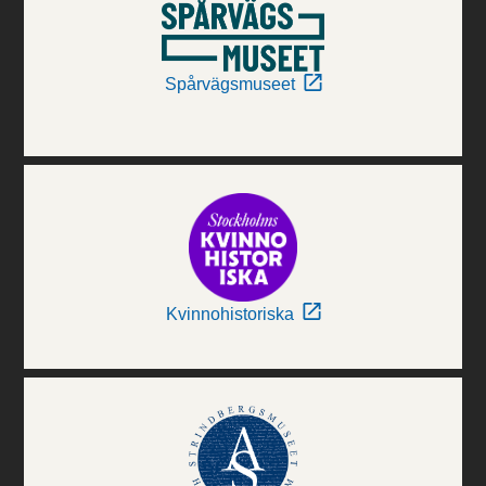
Spårvägsmuseet
Kvinnohistoriska