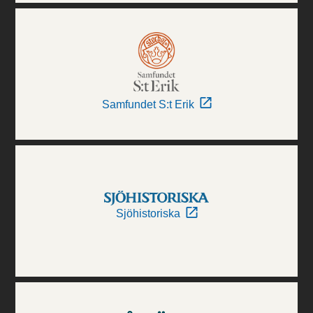
Samfundet S:t Erik
Sjöhistoriska