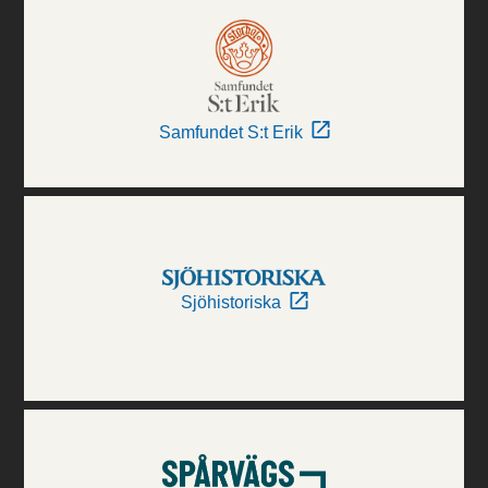
Samfundet S:t Erik
Sjöhistoriska