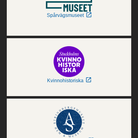
Spårvägsmuseet
Kvinnohistoriska