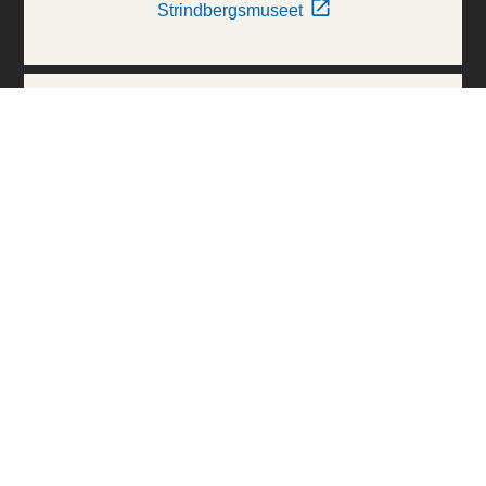
Strindbergsmuseet
Thielska Galleriet
Världskulturmuseerna