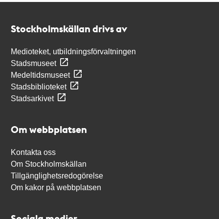
Kontakt
Stockholmskällan
Stockholmskällan drivs av
Medioteket, utbildningsförvaltningen
Stadsmuseet
Medeltidsmuseet
Stadsbiblioteket
Stadsarkivet
Om webbplatsen
Kontakta oss
Om Stockholmskällan
Tillgänglighetsredogörelse
Om kakor på webbplatsen
Sociala medier