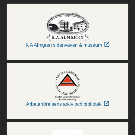
K A Almgren sidenväveri & museum
Arbetarrörelsens arkiv och bibliotek