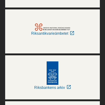
Riksantikvarieämbetet
Riksbankens arkiv