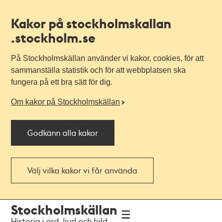
Kakor på stockholmskallan
.stockholm.se
På Stockholmskällan använder vi kakor, cookies, för att
sammanställa statistik och för att webbplatsen ska
fungera på ett bra sätt för dig.
Om kakor på Stockholmskällan
Godkänn alla kakor
Välj vilka kakor vi får använda
Till
Till
Stockholmskällan
navigationen
huvudinnehållet
Historia i ord, ljud och bild