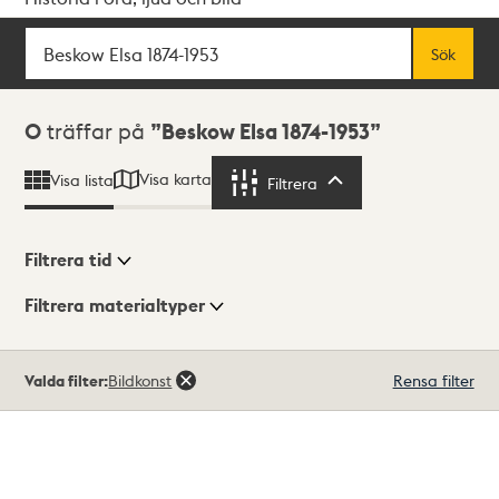
Sök
Fritextsök
Sök
Sökresultat
0
träffar på
Beskow Elsa 1874-1953
Visa karta
Visa lista
Filtrera
Filtrera
Filtrera tid
Filtrera materialtyper
Visningsläge
Totalt
Valda filter:
Bildkonst
Rensa filter
0
träffar
Lista
Karta