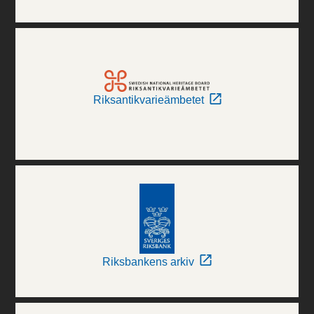
Riksantikvarieämbetet
Riksbankens arkiv