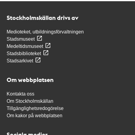
Kontakt
Stockholmskällan
Stockholmskällan drivs av
Medioteket, utbildningsförvaltningen
Stadsmuseet
Medeltidsmuseet
Stadsbiblioteket
Stadsarkivet
Om webbplatsen
Kontakta oss
Om Stockholmskällan
Tillgänglighetsredogörelse
Om kakor på webbplatsen
Sociala medier