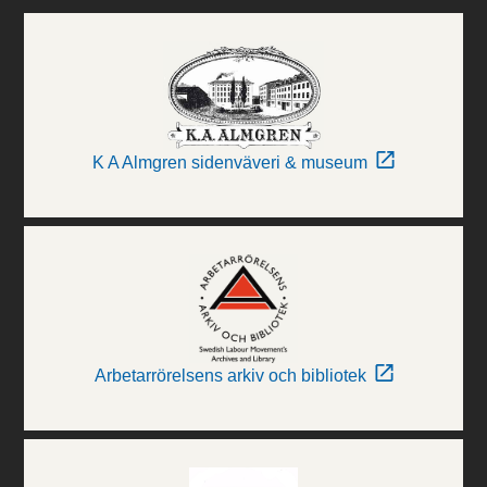
K A Almgren sidenväveri & museum
Arbetarrörelsens arkiv och bibliotek