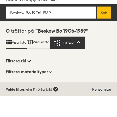
Sök
Fritextsök
Sök
Sökresultat
0
träffar på
Beskow Bo 1906-1989
Visa karta
Visa lista
Filtrera
Filtrera
Filtrera tid
Filtrera materialtyper
Visningsläge
Totalt
Valda filter:
Film & rörlig bild
Rensa filter
0
träffar
Lista
Karta