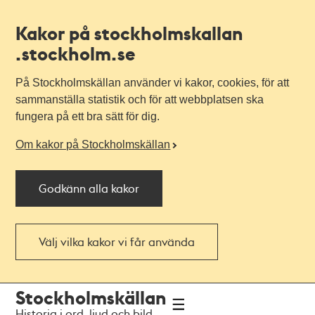
Kakor på stockholmskallan
.stockholm.se
På Stockholmskällan använder vi kakor, cookies, för att
sammanställa statistik och för att webbplatsen ska
fungera på ett bra sätt för dig.
Om kakor på Stockholmskällan
Godkänn alla kakor
Välj vilka kakor vi får använda
Till
Till
Stockholmskällan
navigationen
huvudinnehållet
Historia i ord, ljud och bild