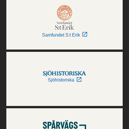
Samfundet S:t Erik
Sjöhistoriska