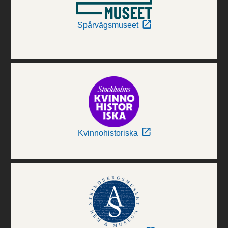
Spårvägsmuseet
Kvinnohistoriska