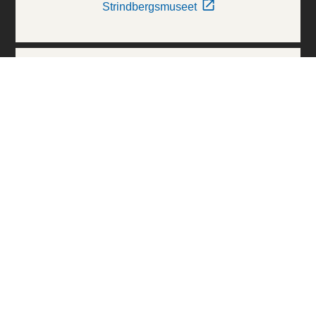
Strindbergsmuseet
Thielska Galleriet
Världskulturmuseerna