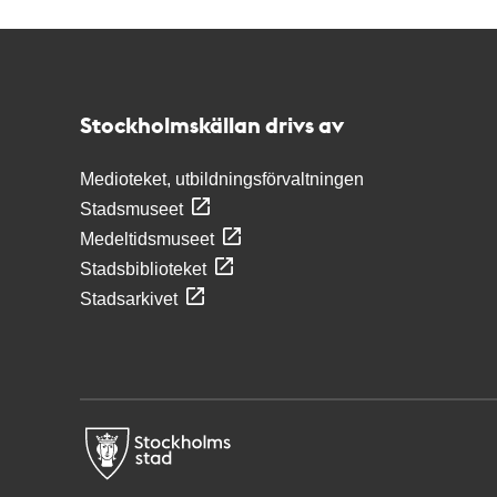
Kontakt
Stockholmskällan
Stockholmskällan drivs av
Medioteket, utbildningsförvaltningen
Stadsmuseet
Medeltidsmuseet
Stadsbiblioteket
Stadsarkivet