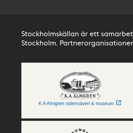
Stockholmskällan är ett samarbete
Stockholm. Partnerorganisationer 
K A Almgren sidenväveri & museum