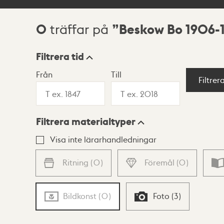
0
Beskow Bo 1906-
träffar på
Sökresultat
Filtrera tid
Från
Till
Visningsläge
Filtrer
Filtrera materialtyper
Lista
Karta
Visa inte lärarhandledningar
Ritning
(
0
)
Föremål
(
0
)
Bildkonst
(
0
)
Foto
(
3
)