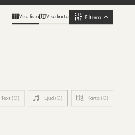
Visa karta
Visa lista
Filtrera
Filtrera
Text
(
0
)
Ljud
(
0
)
Karta
(
0
)