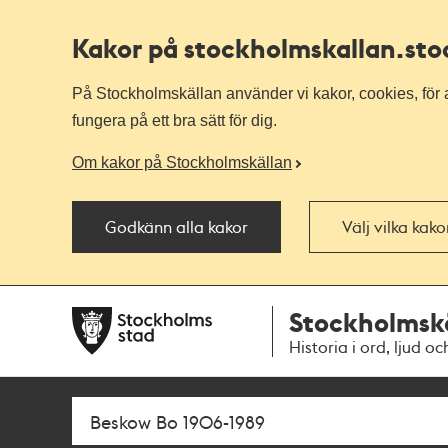
Kakor på stockholmskallan
.st
På Stockholmskällan använder vi kakor, cookies, för a
fungera på ett bra sätt för dig.
Om kakor på Stockholmskällan
Godkänn alla kakor
Välj vilka kak
Till
Till
Stockholmsk
navigationen
huvudinnehållet
Historia i ord, ljud oc
Sök
Fritextsök