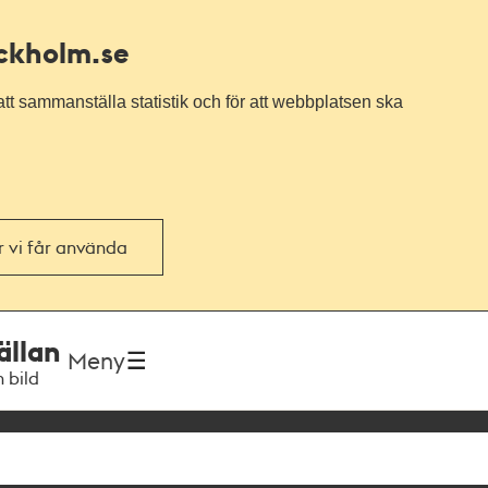
ockholm.se
tt sammanställa statistik och för att webbplatsen ska
or vi får använda
ällan
Meny
h bild