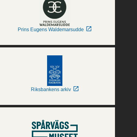
Prins Eugens Waldemarsudde
Riksbankens arkiv