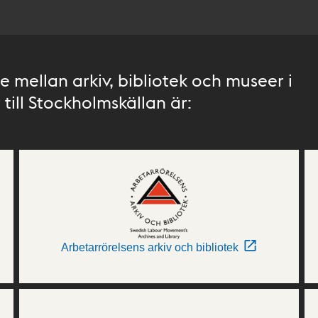
 mellan arkiv, bibliotek och museer i
till Stockholmskällan är:
Arbetarrörelsens arkiv och bibliotek