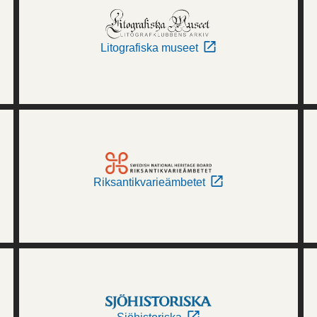
Litografiska museet
Riksantikvarieämbetet