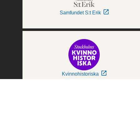
Samfundet S:t Erik
Kvinnohistoriska
Världskulturmuseerna