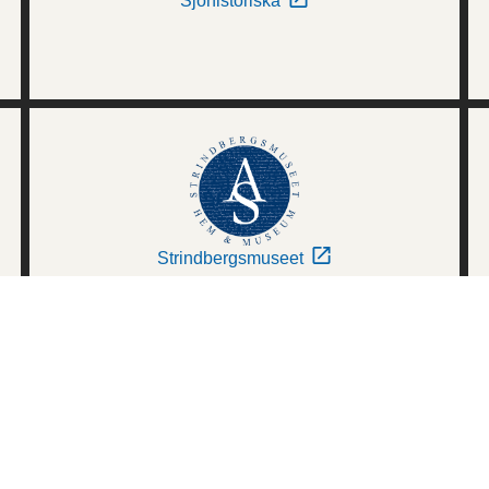
Sjöhistoriska
Strindbergsmuseet