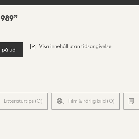
1989
Visa innehåll utan tidsangivelse
a på tid
Litteraturtips
(
0
)
Film & rörlig bild
(
0
)