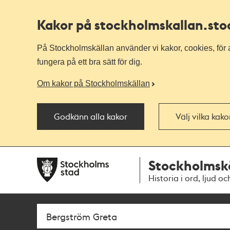
Kakor på stockholmskallan
.st
På Stockholmskällan använder vi kakor, cookies, för a
fungera på ett bra sätt för dig.
Om kakor på Stockholmskällan
Godkänn alla kakor
Välj vilka kak
Till
Till
Stockholmsk
navigationen
huvudinnehållet
Historia i ord, ljud oc
Sök
Fritextsök