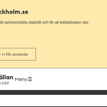
ockholm.se
tt sammanställa statistik och för att webbplatsen ska
or vi får använda
ällan
Meny
h bild