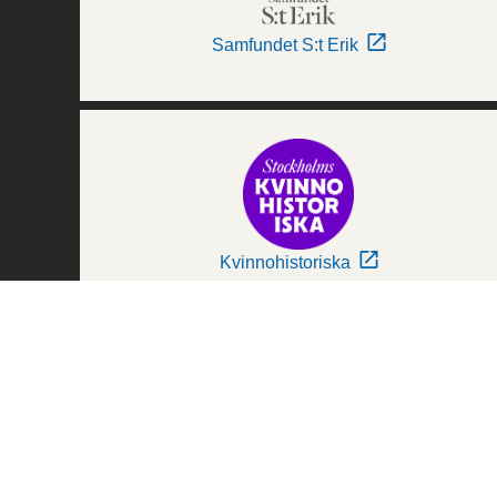
Samfundet S:t Erik
Kvinnohistoriska
Världskulturmuseerna