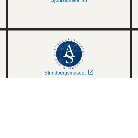
Sjöhistoriska
Strindbergsmuseet