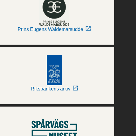
Prins Eugens Waldemarsudde
Riksbankens arkiv