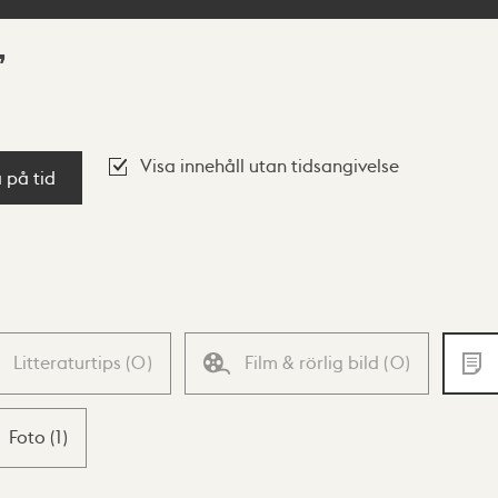
Visa innehåll utan tidsangivelse
a på tid
Litteraturtips
(
0
)
Film & rörlig bild
(
0
)
Foto
(
1
)