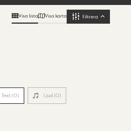
Visa karta
Visa lista
Filtrera
Filtrera
Text
(
0
)
Ljud
(
0
)