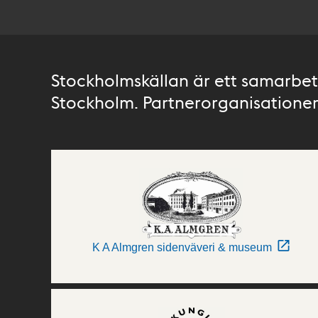
Stockholmskällan är ett samarbete
Stockholm. Partnerorganisationer 
K A Almgren sidenväveri & museum