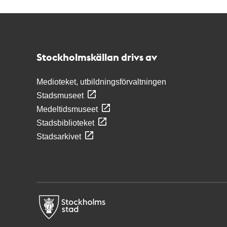
Kontakt
Stockholmskällan
Stockholmskällan drivs av
Medioteket, utbildningsförvaltningen
Stadsmuseet
Medeltidsmuseet
Stadsbiblioteket
Stadsarkivet