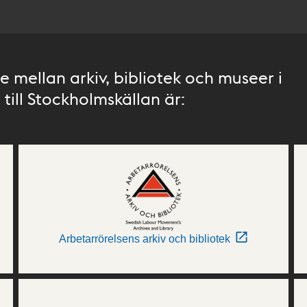
 mellan arkiv, bibliotek och museer i
till Stockholmskällan är:
Arbetarrörelsens arkiv och bibliotek