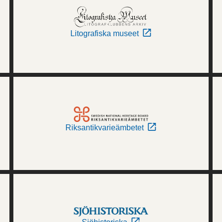
Litografiska museet
Riksantikvarieämbetet