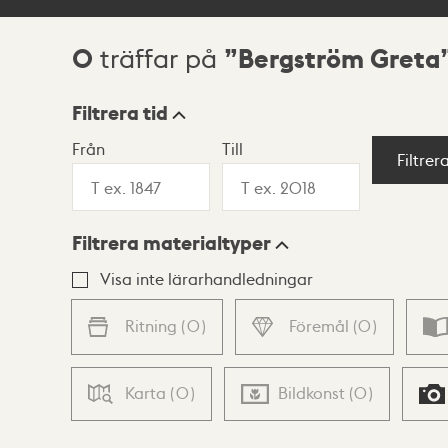
0
Bergström Greta
träffar på
Sökresultat
Filtrera tid
Från
Till
Visningsläge
Filtrer
Filtrera materialtyper
Lista
Karta
Visa inte lärarhandledningar
Ritning
(
0
)
Föremål
(
0
)
Karta
(
0
)
Bildkonst
(
0
)