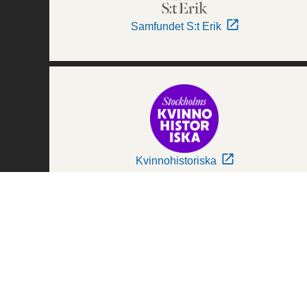
Samfundet S:t Erik
Kvinnohistoriska
Världskulturmuseerna