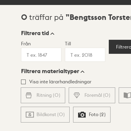
0
Bengtsson Torste
träffar på
Sökresultat
Filtrera tid
Från
Till
Visningsläge
Filtrer
Filtrera materialtyper
Lista
Karta
Visa inte lärarhandledningar
Ritning
(
0
)
Föremål
(
0
)
Bildkonst
(
0
)
Foto
(
2
)