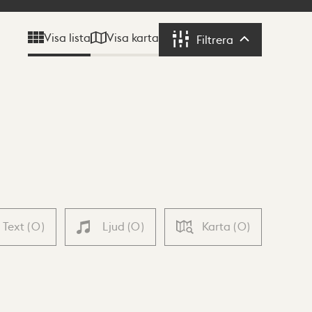
Visa karta
Visa lista
Filtrera
Filtrera
Text
(
0
)
Ljud
(
0
)
Karta
(
0
)