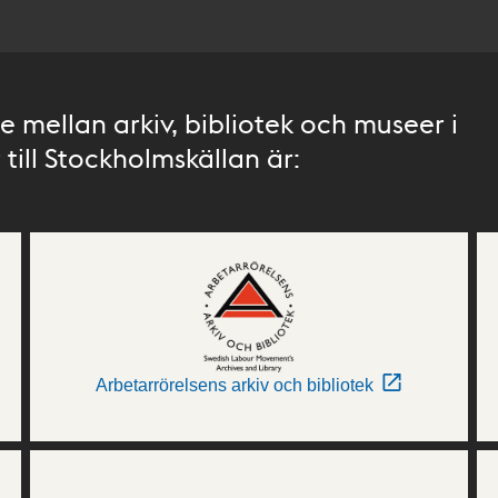
 mellan arkiv, bibliotek och museer i
till Stockholmskällan är:
Arbetarrörelsens arkiv och bibliotek