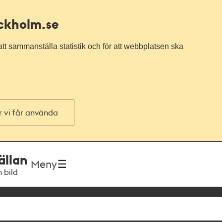
ockholm.se
tt sammanställa statistik och för att webbplatsen ska
or vi får använda
ällan
Meny
h bild