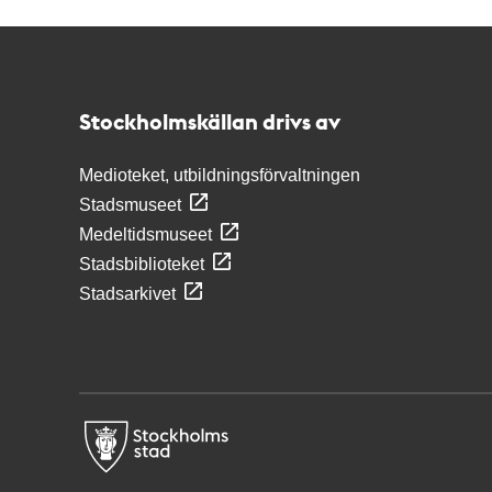
Kontakt
Stockholmskällan
Stockholmskällan drivs av
Medioteket, utbildningsförvaltningen
Stadsmuseet
Medeltidsmuseet
Stadsbiblioteket
Stadsarkivet