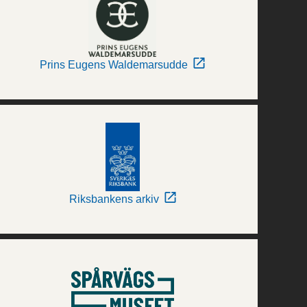
Prins Eugens Waldemarsudde
Riksbankens arkiv