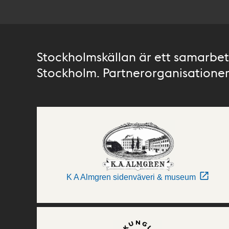
Stockholmskällan är ett samarbete
Stockholm. Partnerorganisationer 
K A Almgren sidenväveri & museum