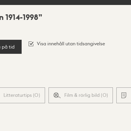
n 1914-1998
Visa innehåll utan tidsangivelse
a på tid
Litteraturtips
(
0
)
Film & rörlig bild
(
0
)