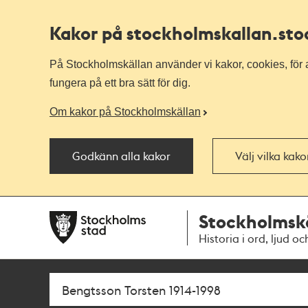
Kakor på stockholmskallan
.st
På Stockholmskällan använder vi kakor, cookies, för a
fungera på ett bra sätt för dig.
Om kakor på Stockholmskällan
Godkänn alla kakor
Välj vilka kak
Till
Till
Stockholmsk
navigationen
huvudinnehållet
Historia i ord, ljud oc
Sök
Fritextsök